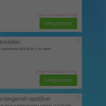
2
n
ap
10
ó
ra
36
p
erc
19
m
p
Megnézem
onlellén
s használattal, 2026.08.24-11.30. között
23
n
ap
10
ó
ra
36
p
erc
19
m
p
Megnézem
s-tengernél repülővel
y all inclusive ellátással Marsa Alamban, 11.07-től több