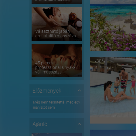
Választható japán
arcfiatalító masszázs
-38%
45 perces
professzionális nyak-
váll masszázs
Előzmények
Még nem tekintettél meg egy
ajánlatot sem
Ajánló