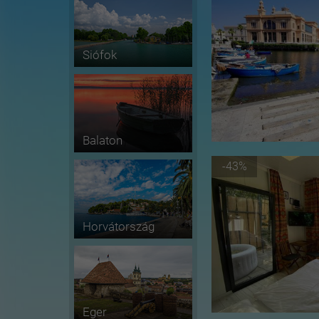
Siófok
Balaton
-43%
Horvátország
Eger