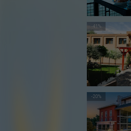
-41%
-20%