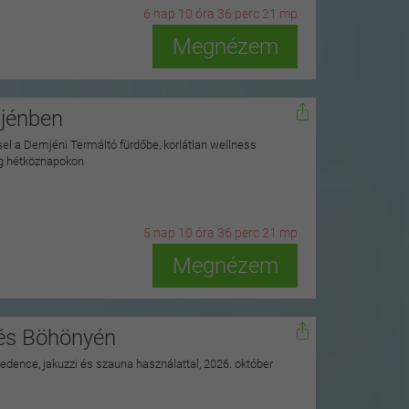
6
n
ap
10
ó
ra
36
p
erc
19
m
p
Megnézem
mjénben
ssel a Demjéni Termáltó fürdőbe, korlátlan wellness
ag hétköznapokon
5
n
ap
10
ó
ra
36
p
erc
19
m
p
Megnézem
nés Böhönyén
 medence, jakuzzi és szauna használattal, 2026. október