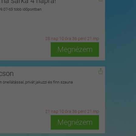
zma sarka 4 napra!
 09.07-től több időpontban
28
n
ap
10
ó
ra
36
p
erc
19
m
p
Megnézem
kcson
 önellátással, privát jakuzzi és finn szauna
21
n
ap
10
ó
ra
36
p
erc
19
m
p
Megnézem