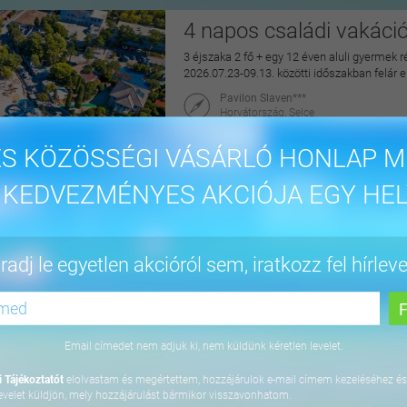
4 napos családi vakáci
3 éjszaka 2 fő + egy 12 éven aluli gyermek r
2026.07.23-09.13. közötti időszakban felár 
Pavilon Slaven***
Horvátország, Selce
maiUtazás
S KÖZÖSSÉGI VÁSÁRLÓ HONLAP M
144.900 Ft
 KEDVEZMÉNYES AKCIÓJA EGY HEL
4 napos lazítás Bükfür
adj le egyetlen akcióról sem, iratkozz fel hírleve
3 éjszaka 2 fő részére önellátással, 2027. júl
Apartman Hotel Bükfürdő***
9740 Bük, Termál krt. 41/A
Email címedet nem adjuk ki, nem küldünk kéretlen levelet.
orango
 Tájékoztatót
elolvastam és megértettem, hozzájárulok e-mail címem kezeléséhez és
64.800 Ft
evelet küldjön, mely hozzájárulást bármikor visszavonhatom.