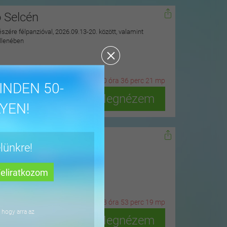
ó Selcén
észére félpanzióval, 2026.09.13-20. között, valamint
ellenében
21
n
ap
10
ó
ra
36
p
erc
19
m
p
INDEN 50-
Megnézem
YEN!
dőn
lünkre!
ius 15-ig
4
n
ap
3
ó
ra
53
p
erc
17
m
p
 hogy arra az
Megnézem