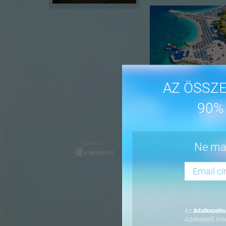
AZ ÖSSZE
90%
-16%
hosted by
Ne mar
Az
Adatkezelési
Adatkezelő hírl