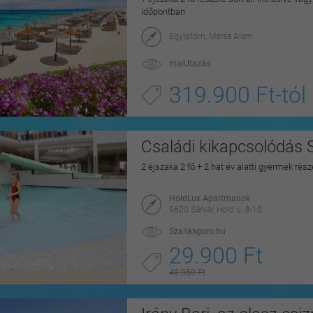
időpontban
Egyiptom, Marsa Alam
maiUtazás
319.900 Ft-tól
Családi kikapcsolódás 
2 éjszaka 2 fő + 2 hat év alatti gyermek rés
HoldLux Apartmanok
9600 Sárvár, Hold u. 8-10.
Szallasguru.hu
29.900 Ft
48.050 Ft