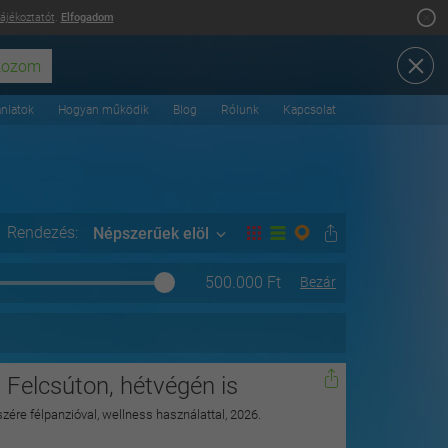
tájékoztatót
.
Elfogadom
ánlatok
Hogyan működik
Blog
Rólunk
Kapcsolat
Rendezés:
Népszerűek elöl
500.000
Ft
Bezár
 Felcsúton, hétvégén is
szére félpanzióval, wellness használattal, 2026.