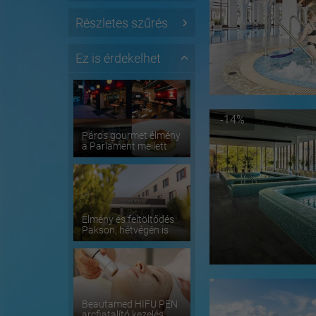
Részletes szűrés
Ez is érdekelhet
-14%
Páros gourmet élmény
a Parlament mellett
Élmény és feltöltődés
Pakson, hétvégén is
Beautamed HIFU PEN
arcfiatalító kezelés