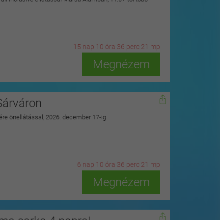
15
n
ap
10
ó
ra
36
p
erc
19
m
p
Megnézem
Sárváron
zére önellátással, 2026. december 17-ig
6
n
ap
10
ó
ra
36
p
erc
19
m
p
Megnézem