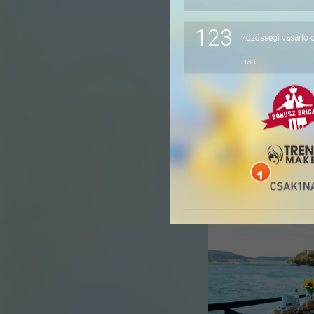
123
közösségi vásárló 
-16%
nap
-36%