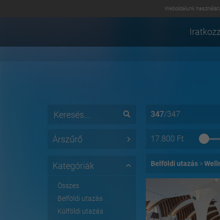
Weboldalunk használatá
Iratkozz
347
/
347
Árszűrő
17.800
Ft
Belföldi utazás
Well
Kategóriák
Összes
Belföldi utazás
Külföldi utazás