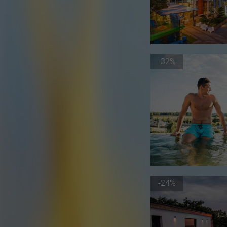
-32%
-24%