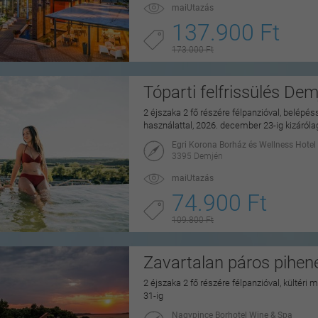
maiUtazás
137.900 Ft
173.000 Ft
Tóparti felfrissülés De
2 éjszaka 2 fő részére félpanzióval, belépé
használattal, 2026. december 23-ig kizáról
Egri Korona Borház és Wellness Hotel
3395 Demjén
maiUtazás
74.900 Ft
109.800 Ft
Zavartalan páros pihe
2 éjszaka 2 fő részére félpanzióval, kültéri
31-ig
Nagypince Borhotel Wine & Spa