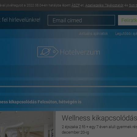
val jóváhagyod a 2022.08.04-én hatályba lépett
ÁSZF
-et,
Adatkezelési Tájékoztatót
és
Süti 
 fel hírlevelünkre!
Aktuális ajánlatok
Legutóbbi aj
ness kikapcsolódás Felcsúton, hétvégén is
Wellness kikapcsolódás
2 éjszaka 2 fő + egy 7 éven aluli gyermek ré
december 20-ig