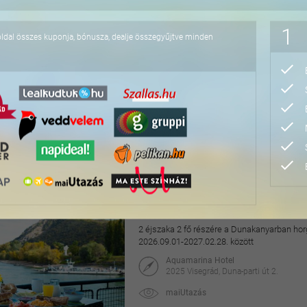
76.800 Ft
1
oldal összes kuponja, bónusza, dealje összegyűjtve minden
Felfrissülés és nyuga
2 éjszaka 2 fő részére félpanzióval, csodás 
2026. október 22-ig
Cardoner Hotel****
2098 Pilisszentkereszt, Fény u. 1.
maiUtazás
79.900 Ft
95.040 Ft
Hangulatos pihenés a v
2 éjszaka 2 fő részére a Dunakanyarban horg
2026.09.01-2027.02.28. között
Aquamarina Hotel
2025 Visegrád, Duna-parti út 2.
maiUtazás