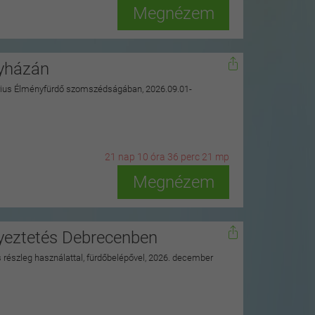
Megnézem
gyházán
uarius Élményfürdő szomszédságában, 2026.09.01-
21
n
ap
10
ó
ra
36
p
erc
19
m
p
Megnézem
nyeztetés Debrecenben
ss részleg használattal, fürdőbelépővel, 2026. december