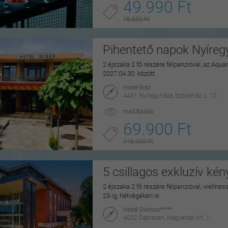
49.990 Ft
78.000 Ft
Pihentető napok Nyíre
2 éjszaka 2 fő részére félpanzióval, az Aq
2027.04.30. között
Hotel Írisz
4431 Nyíregyháza, Szódaház u. 10.
maiUtazás
69.900 Ft
118.000 Ft
5 csillagos exkluzív ké
2 éjszaka 2 fő részére félpanzióval, wellne
23-ig, hétvégéken is
Hotel Divinus*****
4032 Debrecen, Nagyerdei krt. 1.