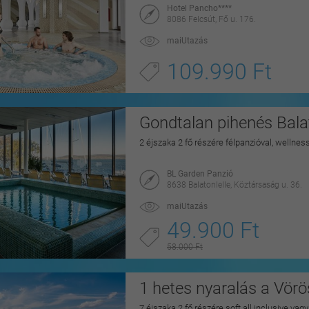
Hotel Pancho****
8086 Felcsút, Fő u. 176.
maiUtazás
109.990 Ft
Gondtalan pihenés Balat
2 éjszaka 2 fő részére félpanzióval, wellnes
BL Garden Panzió
8638 Balatonlelle, Köztársaság u. 36.
maiUtazás
49.900 Ft
58.000 Ft
1 hetes nyaralás a Vörö
7 éjszaka 2 fő részére soft all inclusive vag