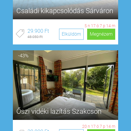
Családi kikapcsolódás Sárváron
5
n
17
ó
7
p
13
m
29.900 Ft
Elküldöm
Megnézem
48.050 Ft
-43%
Őszi vidéki lazítás Szakcson
20
n
17
ó
7
p
13
m