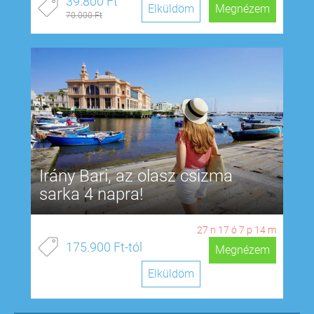
39.800 Ft
Elküldöm
Megnézem
70.000 Ft
Irány Bari, az olasz csizma
sarka 4 napra!
27
n
17
ó
7
p
13
m
175.900 Ft-tól
Megnézem
Elküldöm