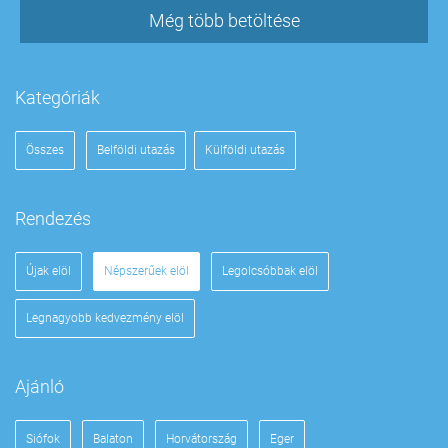
Még több betöltése
Kategóriák
Összes
Belföldi utazás
Külföldi utazás
Rendezés
Újak elöl
Népszerűek elöl
Legolcsóbbak elöl
Legnagyobb kedvezmény elöl
Ajánló
Siófok
Balaton
Horvátország
Eger