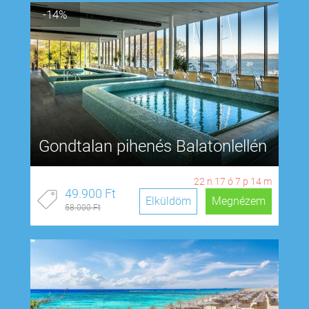
-14%
Gondtalan pihenés Balatonlellén
22
n
17
ó
7
p
13
m
49.900 Ft
Elküldöm
Megnézem
58.000 Ft