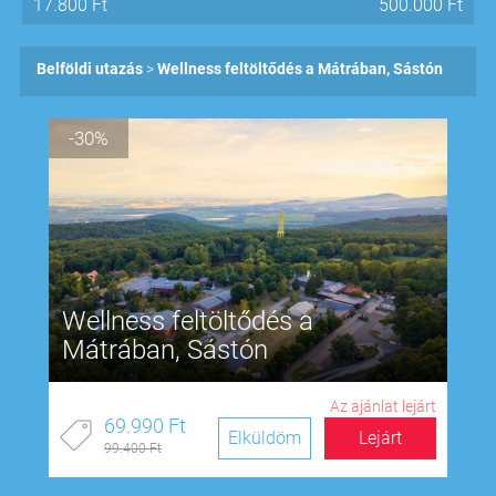
17.800
Ft
500.000
Ft
Belföldi utazás
Wellness feltöltődés a Mátrában, Sástón
-30%
Wellness feltöltődés a
Mátrában, Sástón
Az ajánlat lejárt
69.990 Ft
Elküldöm
Lejárt
99.400 Ft