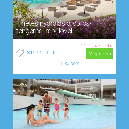
1 hetes nyaralás a Vörös-
tengernél repülővel
14
n
17
ó
7
p
13
m
319.900 Ft-tól
Megnézem
Elküldöm
-38%