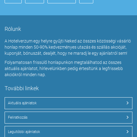
Rólunk
A Hotelverzum egy helyre gyűjti Neked az összes közösségi vásárló
honlap minden 50-90% kedvezményes utazás és szállás akcióját,
kuponját, bónuszát, dealjét, hogy ne maradj le egy ajánlatról sem!
Folyamatosan frissülő honlapunkon megtalálhatod az összes
aktuális ajánlatot, hírlevelünkben pedig értesítünk a legfrissebb
akciókról minden nap.
További linkek
Aktuális ajánlatok
Feliratkozás
Legutóbbi ajánlatok