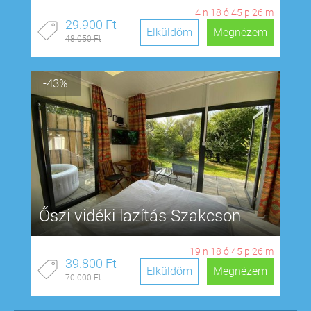
4
n
18
ó
45
p
25
m
29.900 Ft
Elküldöm
Megnézem
48.050 Ft
-43%
Őszi vidéki lazítás Szakcson
19
n
18
ó
45
p
25
m
39.800 Ft
Elküldöm
Megnézem
70.000 Ft