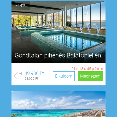
-14%
Gondtalan pihenés Balatonlellén
21
n
18
ó
45
p
25
m
49.900 Ft
Elküldöm
Megnézem
58.000 Ft