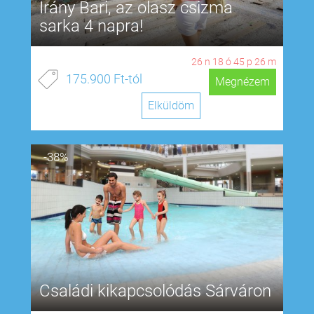
Irány Bari, az olasz csizma
sarka 4 napra!
26
n
18
ó
45
p
25
m
175.900 Ft-tól
Megnézem
Elküldöm
-38%
Családi kikapcsolódás Sárváron