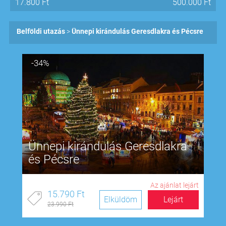
17.800
Ft
500.000
Ft
Belföldi utazás
Ünnepi kirándulás Geresdlakra és Pécsre
-34%
Ünnepi kirándulás Geresdlakra
és Pécsre
Az ajánlat lejárt
15.790 Ft
Elküldöm
Lejárt
23.990 Ft