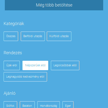
Még több betöltése
Kategóriák
Összes
Belföldi utazás
Külföldi utazás
Rendezés
Újak elöl
Népszerűek elöl
Legolcsóbbak elöl
Legnagyobb kedvezmény elöl
Ajánló
Siófok
Balaton
Horvátország
Eger