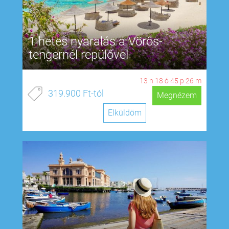
1 hetes nyaralás a Vörös-
tengernél repülővel
13
n
18
ó
45
p
25
m
319.900 Ft-tól
Megnézem
Elküldöm