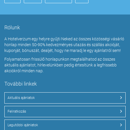
Rólunk
A Hotelverzum egy helyre gyűjti Neked az összes közösségi vásárló
honlap minden 50-90% kedvezményes utazás és szállás akcióját,
kuponját, bónuszát, dealjét, hogy ne maradj le egy ajánlatról sem!
Folyamatosan frissülő honlapunkon megtalálhatod az összes
aktuális ajánlatot, hírlevelünkben pedig értesítünk a legfrissebb
akciókról minden nap.
További linkek
Aktuális ajánlatok
Feliratkozás
Legutóbbi ajánlatok