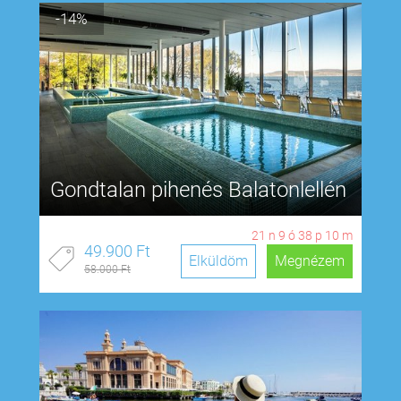
-14%
Gondtalan pihenés Balatonlellén
21
n
9
ó
38
p
9
m
49.900 Ft
Elküldöm
Megnézem
58.000 Ft