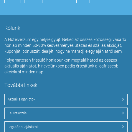
Rólunk
A Hotelverzum egy helyre gyűjti Neked az összes közösségi vásárló
honlap minden 50-90% kedvezményes utazás és szállás akcióját,
kuponját, bónuszát, dealjét, hogy ne maradj le egy ajánlatról sem!
Folyamatosan frissülő honlapunkon megtalálhatod az összes
aktuális ajánlatot, hírlevelünkben pedig értesítünk a legfrissebb
akciókról minden nap.
További linkek
Aktuális ajánlatok
Feliratkozás
Legutóbbi ajánlatok