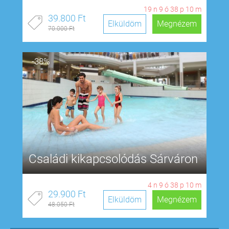
19
n
9
ó
38
p
9
m
39.800 Ft
Elküldöm
Megnézem
70.000 Ft
-38%
Családi kikapcsolódás Sárváron
4
n
9
ó
38
p
9
m
29.900 Ft
Elküldöm
Megnézem
48.050 Ft