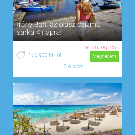
Irány Bari, az olasz csizma
sarka 4 napra!
26
n
9
ó
38
p
9
m
175.900 Ft-tól
Megnézem
Elküldöm