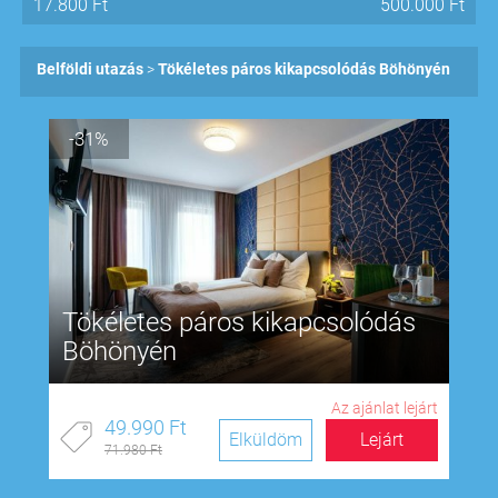
17.800
Ft
500.000
Ft
Belföldi utazás
Tökéletes páros kikapcsolódás Böhönyén
-31%
Tökéletes páros kikapcsolódás
Böhönyén
Az ajánlat lejárt
49.990 Ft
Elküldöm
Lejárt
71.980 Ft