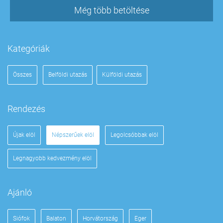
Még több betöltése
Kategóriák
Összes
Belföldi utazás
Külföldi utazás
Rendezés
Újak elöl
Népszerűek elöl
Legolcsóbbak elöl
Legnagyobb kedvezmény elöl
Ajánló
Siófok
Balaton
Horvátország
Eger