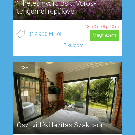
1 hetes nyaralás a Vörös-
tengernél repülővel
13
n
9
ó
38
p
9
m
319.900 Ft-tól
Megnézem
Elküldöm
-43%
Őszi vidéki lazítás Szakcson