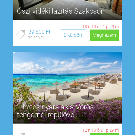
Őszi vidéki lazítás Szakcson
18
n
13
ó
21
p
28
m
39.800 Ft
Elküldöm
Megnézem
70.000 Ft
1 hetes nyaralás a Vörös-
tengernél repülővel
12
n
13
ó
21
p
28
m