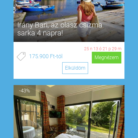
Irány Bari, az olasz csizma
sarka 4 napra!
25
n
13
ó
21
p
28
m
175.900 Ft-tól
Megnézem
Elküldöm
-43%