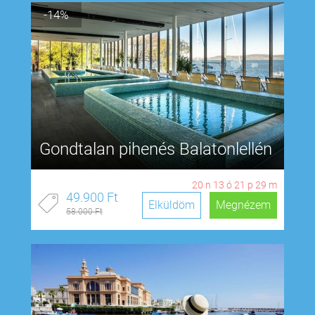
-14%
Gondtalan pihenés Balatonlellén
20
n
13
ó
21
p
28
m
49.900 Ft
Elküldöm
Megnézem
58.000 Ft