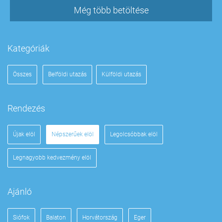
Még több betöltése
Kategóriák
Összes
Belföldi utazás
Külföldi utazás
Rendezés
Újak elöl
Népszerűek elöl
Legolcsóbbak elöl
Legnagyobb kedvezmény elöl
Ajánló
Siófok
Balaton
Horvátország
Eger