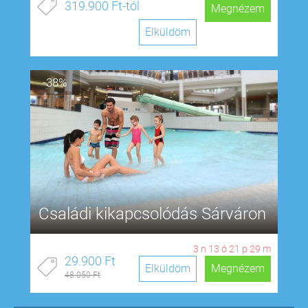
319.900 Ft-tól
Megnézem
Elküldöm
-38%
Családi kikapcsolódás Sárváron
3
n
13
ó
21
p
28
m
29.900 Ft
Elküldöm
Megnézem
48.050 Ft