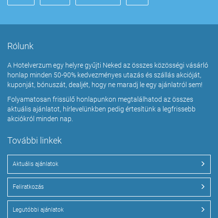
Rólunk
A Hotelverzum egy helyre gyűjti Neked az összes közösségi vásárló
honlap minden 50-90% kedvezményes utazás és szállás akcióját,
kuponját, bónuszát, dealjét, hogy ne maradj le egy ajánlatról sem!
Folyamatosan frissülő honlapunkon megtalálhatod az összes
aktuális ajánlatot, hírlevelünkben pedig értesítünk a legfrissebb
akciókról minden nap.
További linkek
Aktuális ajánlatok
Feliratkozás
Legutóbbi ajánlatok