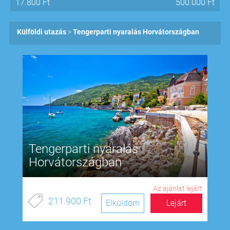
17.800
Ft
500.000
Ft
Külföldi utazás
Tengerparti nyaralás Horvátországban
Tengerparti nyaralás
Horvátországban
Az ajánlat lejárt
211.900 Ft
Elküldöm
Lejárt