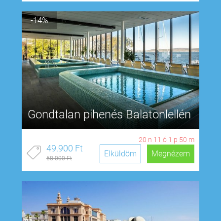
-14%
Gondtalan pihenés Balatonlellén
20
n
11
ó
1
p
49
m
49.900 Ft
Elküldöm
Megnézem
58.000 Ft