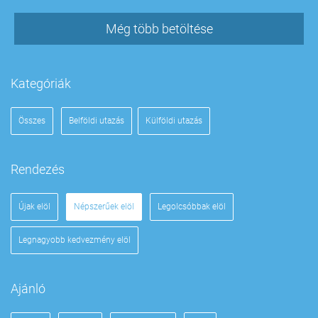
Még több betöltése
Kategóriák
Összes
Belföldi utazás
Külföldi utazás
Rendezés
Újak elöl
Népszerűek elöl
Legolcsóbbak elöl
Legnagyobb kedvezmény elöl
Ajánló