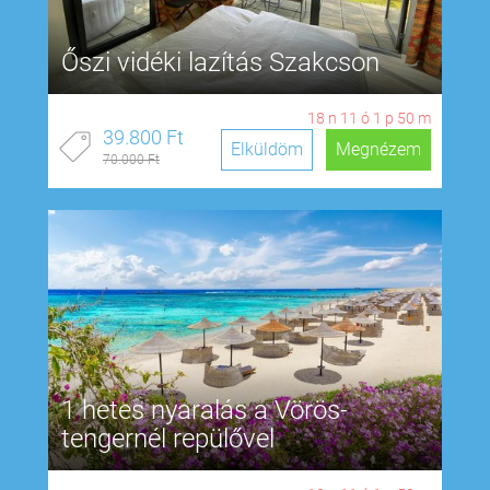
Őszi vidéki lazítás Szakcson
18
n
11
ó
1
p
49
m
39.800 Ft
Elküldöm
Megnézem
70.000 Ft
1 hetes nyaralás a Vörös-
tengernél repülővel