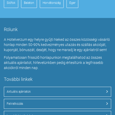
Siófok
Balaton
Horvátország
Eger
Rólunk
A Hotelverzum egy helyre gyűjti Neked az összes közösségi vásárló
honlap minden 50-90% kedvezményes utazás és szállás akcióját,
kuponját, bónuszát, dealjét, hogy ne maradj le egy ajánlatról sem!
Folyamatosan frissülő honlapunkon megtalálhatod az összes
aktuális ajánlatot, hírlevelünkben pedig értesítünk a legfrissebb
akciókról minden nap.
További linkek
Aktuális ajánlatok
Feliratkozás