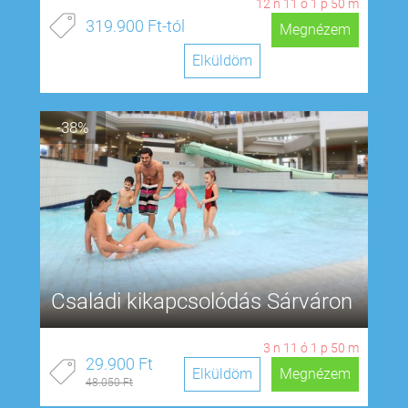
12
n
11
ó
1
p
49
m
319.900 Ft-tól
Megnézem
Elküldöm
-38%
Családi kikapcsolódás Sárváron
3
n
11
ó
1
p
49
m
29.900 Ft
Elküldöm
Megnézem
48.050 Ft