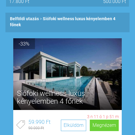
17.800
Ft
500.000
Ft
Belföldi utazás
Siófoki wellness luxus kényelemben 4
főnek
-33%
Siófoki wellness luxus
kényelemben 4 főnek
3
n
11
ó
1
p
50
m
59.990 Ft
Elküldöm
Megnézem
90.000 Ft