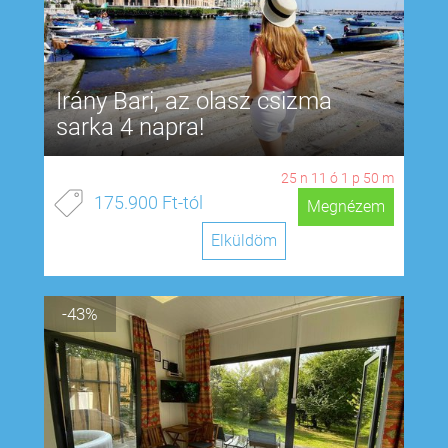
Irány Bari, az olasz csizma
sarka 4 napra!
25
n
11
ó
1
p
49
m
175.900 Ft-tól
Megnézem
Elküldöm
-43%