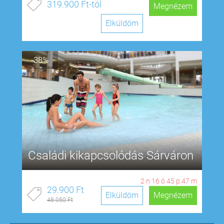
319.900 Ft-tól
Megnézem
Elküldöm
-38%
Családi kikapcsolódás Sárváron
2
n
16
ó
45
p
46
m
29.900 Ft
Elküldöm
Megnézem
48.050 Ft