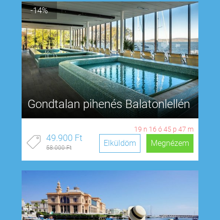
-14%
Gondtalan pihenés Balatonlellén
19
n
16
ó
45
p
46
m
49.900 Ft
Elküldöm
Megnézem
58.000 Ft