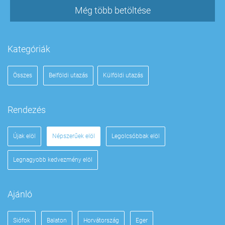
Még több betöltése
Kategóriák
Összes
Belföldi utazás
Külföldi utazás
Rendezés
Újak elöl
Népszerűek elöl
Legolcsóbbak elöl
Legnagyobb kedvezmény elöl
Ajánló
Siófok
Balaton
Horvátország
Eger