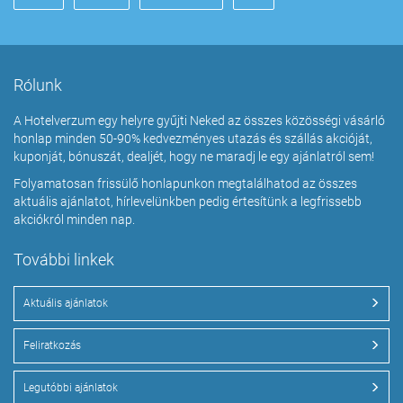
Rólunk
A Hotelverzum egy helyre gyűjti Neked az összes közösségi vásárló
honlap minden 50-90% kedvezményes utazás és szállás akcióját,
kuponját, bónuszát, dealjét, hogy ne maradj le egy ajánlatról sem!
Folyamatosan frissülő honlapunkon megtalálhatod az összes
aktuális ajánlatot, hírlevelünkben pedig értesítünk a legfrissebb
akciókról minden nap.
További linkek
Aktuális ajánlatok
Feliratkozás
Legutóbbi ajánlatok