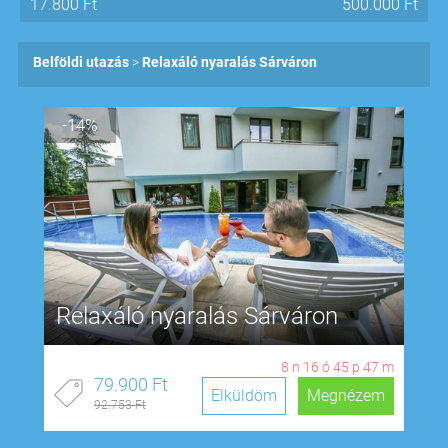
17.800
Ft
500.000
Ft
Belföldi utazás
Relaxáló nyaralás Sárváron
-14%
Relaxáló nyaralás Sárváron
8
n
16
ó
45
p
46
m
79.900 Ft
Elküldöm
Megnézem
92.753 Ft