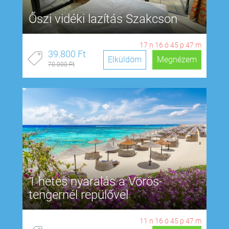
Őszi vidéki lazítás Szakcson
17
n
16
ó
45
p
46
m
39.800 Ft
Elküldöm
Megnézem
70.000 Ft
1 hetes nyaralás a Vörös-
tengernél repülővel
11
n
16
ó
45
p
46
m