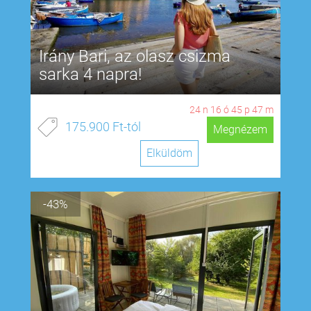
Irány Bari, az olasz csizma
sarka 4 napra!
24
n
16
ó
45
p
46
m
175.900 Ft-tól
Megnézem
Elküldöm
-43%