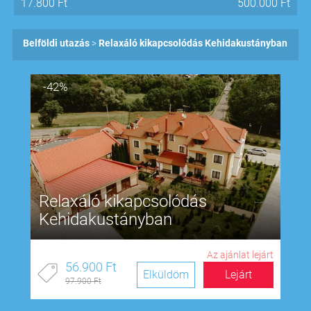
17.800
Ft
500.000
Ft
Belföldi utazás
Relaxáló kikapcsolódás Kehidakustányban
-42%
Relaxáló kikapcsolódás
Kehidakustányban
Az ajánlat lejárt
56.900 Ft
Elküldöm
Lejárt
97.900 Ft