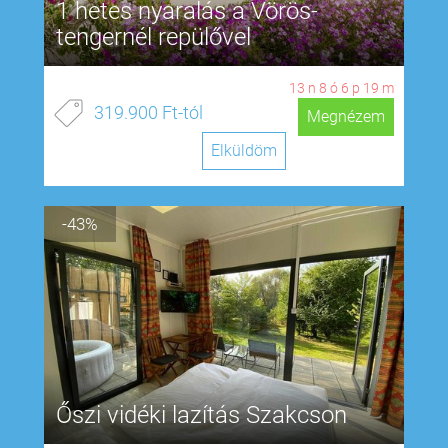
1 hetes nyaralás a Vörös-
tengernél repülővel
13
n
8
ó
6
p
18
m
319.900 Ft-tól
Megnézem
Elküldöm
-43%
Őszi vidéki lazítás Szakcson