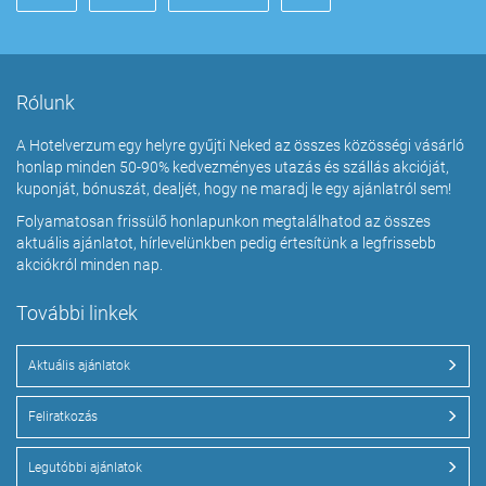
Rólunk
A Hotelverzum egy helyre gyűjti Neked az összes közösségi vásárló
honlap minden 50-90% kedvezményes utazás és szállás akcióját,
kuponját, bónuszát, dealjét, hogy ne maradj le egy ajánlatról sem!
Folyamatosan frissülő honlapunkon megtalálhatod az összes
aktuális ajánlatot, hírlevelünkben pedig értesítünk a legfrissebb
akciókról minden nap.
További linkek
Aktuális ajánlatok
Feliratkozás
Legutóbbi ajánlatok