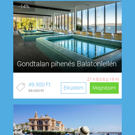
-14%
Gondtalan pihenés Balatonlellén
21
n
8
ó
6
p
18
m
49.900 Ft
Elküldöm
Megnézem
58.000 Ft