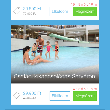
19
n
8
ó
6
p
18
m
39.800 Ft
Elküldöm
Megnézem
70.000 Ft
-38%
Családi kikapcsolódás Sárváron
4
n
8
ó
6
p
18
m
29.900 Ft
Elküldöm
Megnézem
48.050 Ft