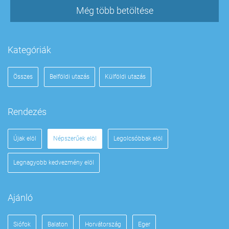
Még több betöltése
Kategóriák
Összes
Belföldi utazás
Külföldi utazás
Rendezés
Újak elöl
Népszerűek elöl
Legolcsóbbak elöl
Legnagyobb kedvezmény elöl
Ajánló
Siófok
Balaton
Horvátország
Eger