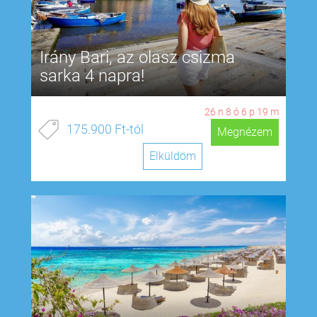
Irány Bari, az olasz csizma
sarka 4 napra!
26
n
8
ó
6
p
18
m
175.900 Ft-tól
Megnézem
Elküldöm