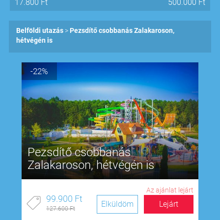
17.800
Ft
500.000
Ft
Belföldi utazás
Pezsdítő csobbanás Zalakaroson,
hétvégén is
-22%
Pezsdítő csobbanás
Zalakaroson, hétvégén is
Az ajánlat lejárt
99.900 Ft
Elküldöm
Lejárt
127.600 Ft