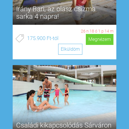
Irány Bari, az olasz csizma
sarka 4 napra!
26
n
18
ó
1
p
13
m
175.900 Ft-tól
Megnézem
Elküldöm
-38%
Családi kikapcsolódás Sárváron