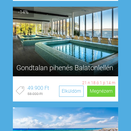
-14%
Gondtalan pihenés Balatonlellén
21
n
18
ó
1
p
13
m
49.900 Ft
Elküldöm
Megnézem
58.000 Ft