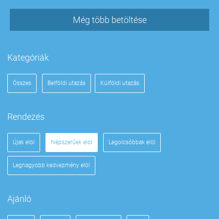
Még több betöltése
Kategóriák
Összes
Belföldi utazás
Külföldi utazás
Rendezés
Újak elöl
Népszerűek elöl
Legolcsóbbak elöl
Legnagyobb kedvezmény elöl
Ajánló