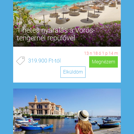
1 hetes nyaralás a Vörös-
tengernél repülővel
13
n
18
ó
1
p
13
m
319.900 Ft-tól
Megnézem
Elküldöm