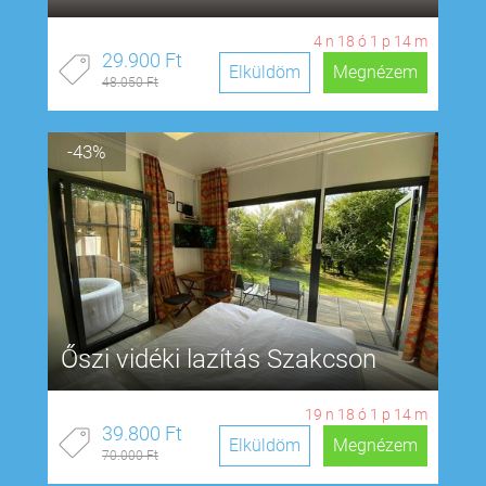
4
n
18
ó
1
p
13
m
29.900 Ft
Elküldöm
Megnézem
48.050 Ft
-43%
Őszi vidéki lazítás Szakcson
19
n
18
ó
1
p
13
m
39.800 Ft
Elküldöm
Megnézem
70.000 Ft