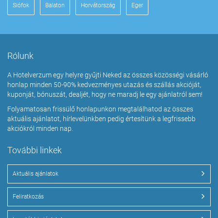
Siófok
Balaton
Horvátország
Eger
Rólunk
A Hotelverzum egy helyre gyűjti Neked az összes közösségi vásárló
honlap minden 50-90% kedvezményes utazás és szállás akcióját,
kuponját, bónuszát, dealjét, hogy ne maradj le egy ajánlatról sem!
Folyamatosan frissülő honlapunkon megtalálhatod az összes
aktuális ajánlatot, hírlevelünkben pedig értesítünk a legfrissebb
akciókról minden nap.
További linkek
Aktuális ajánlatok
Feliratkozás