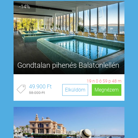
-14%
Gondtalan pihenés Balatonlellén
19
n
0
ó
59
p
48
m
49.900 Ft
Elküldöm
Megnézem
58.000 Ft