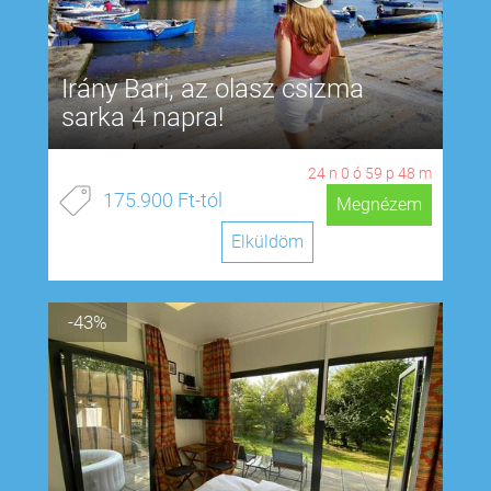
Irány Bari, az olasz csizma
sarka 4 napra!
24
n
0
ó
59
p
48
m
175.900 Ft-tól
Megnézem
Elküldöm
-43%