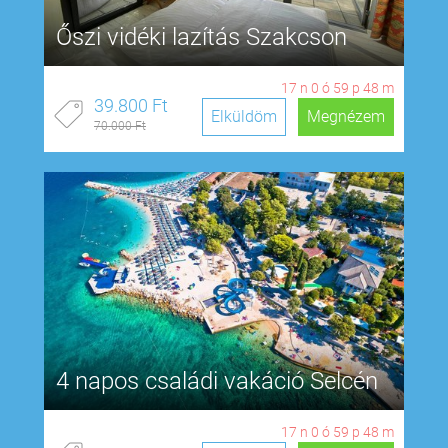
Őszi vidéki lazítás Szakcson
17
n
0
ó
59
p
48
m
39.800 Ft
Elküldöm
Megnézem
70.000 Ft
4 napos családi vakáció Selcén
17
n
0
ó
59
p
48
m