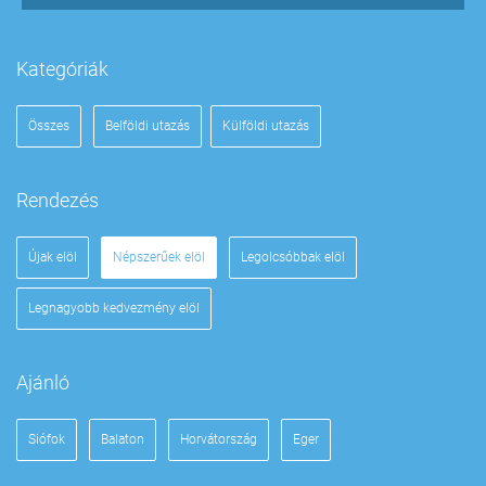
Kategóriák
Összes
Belföldi utazás
Külföldi utazás
Rendezés
Újak elöl
Népszerűek elöl
Legolcsóbbak elöl
Legnagyobb kedvezmény elöl
Ajánló
Siófok
Balaton
Horvátország
Eger