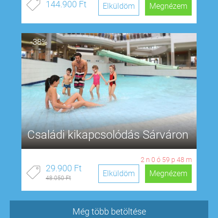
144.900 Ft
Elküldöm
Megnézem
-38%
Családi kikapcsolódás Sárváron
2
n
0
ó
59
p
48
m
29.900 Ft
Elküldöm
Megnézem
48.050 Ft
Még több betöltése