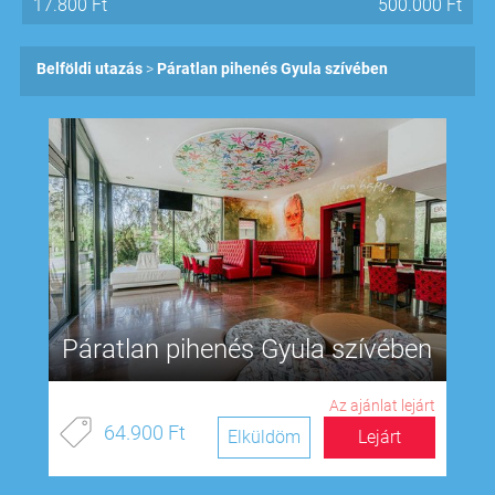
17.800
Ft
500.000
Ft
Belföldi utazás
Páratlan pihenés Gyula szívében
Páratlan pihenés Gyula szívében
Az ajánlat lejárt
64.900 Ft
Elküldöm
Lejárt