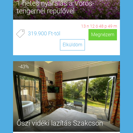
1 hetes nyaralás a Vörös-
tengernél repülővel
13
n
12
ó
48
p
48
m
319.900 Ft-tól
Megnézem
Elküldöm
-43%
Őszi vidéki lazítás Szakcson