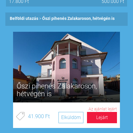
17.800
Ft
500.000
Ft
Belföldi utazás
Őszi pihenés Zalakaroson, hétvégén is
Őszi pihenés Zalakaroson,
hétvégén is
Az ajánlat lejárt
41.900 Ft
Elküldöm
Lejárt