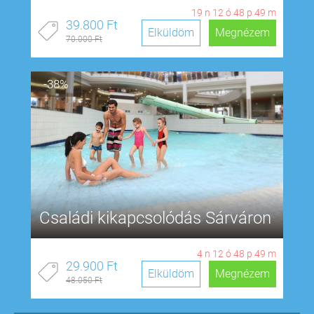
19
n
12
ó
48
p
48
m
39.800 Ft
Elküldöm
Megnézem
70.000 Ft
-38%
Családi kikapcsolódás Sárváron
4
n
12
ó
48
p
48
m
29.900 Ft
Elküldöm
Megnézem
48.050 Ft