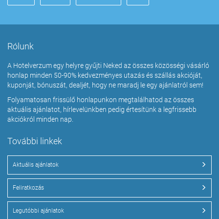
Rólunk
A Hotelverzum egy helyre gyűjti Neked az összes közösségi vásárló
honlap minden 50-90% kedvezményes utazás és szállás akcióját,
kuponját, bónuszát, dealjét, hogy ne maradj le egy ajánlatról sem!
Folyamatosan frissülő honlapunkon megtalálhatod az összes
aktuális ajánlatot, hírlevelünkben pedig értesítünk a legfrissebb
akciókról minden nap.
További linkek
Aktuális ajánlatok
Feliratkozás
Legutóbbi ajánlatok