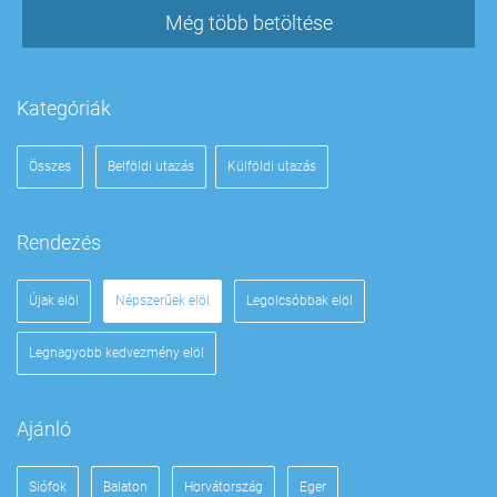
Még több betöltése
Kategóriák
Összes
Belföldi utazás
Külföldi utazás
Rendezés
Újak elöl
Népszerűek elöl
Legolcsóbbak elöl
Legnagyobb kedvezmény elöl
Ajánló
Siófok
Balaton
Horvátország
Eger