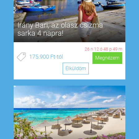
Irány Bari, az olasz csizma
sarka 4 napra!
26
n
12
ó
48
p
48
m
175.900 Ft-tól
Megnézem
Elküldöm