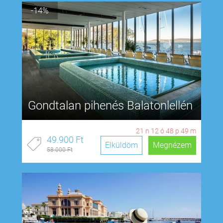
-14%
Gondtalan pihenés Balatonlellén
21
n
12
ó
48
p
48
m
49.900 Ft
Elküldöm
Megnézem
58.000 Ft