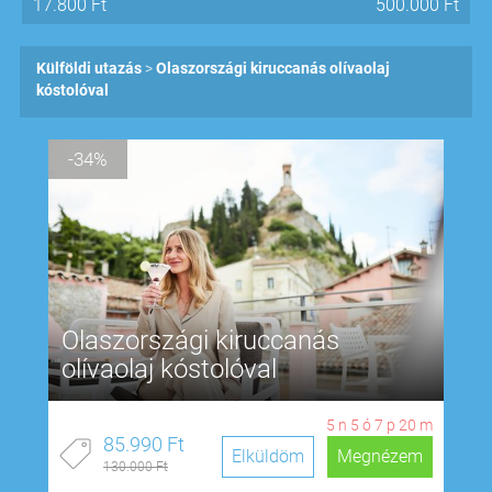
17.800
Ft
500.000
Ft
Külföldi utazás
Olaszországi kiruccanás olívaolaj
kóstolóval
-34%
Olaszországi kiruccanás
olívaolaj kóstolóval
5
n
5
ó
7
p
19
m
85.990 Ft
Elküldöm
Megnézem
130.000 Ft