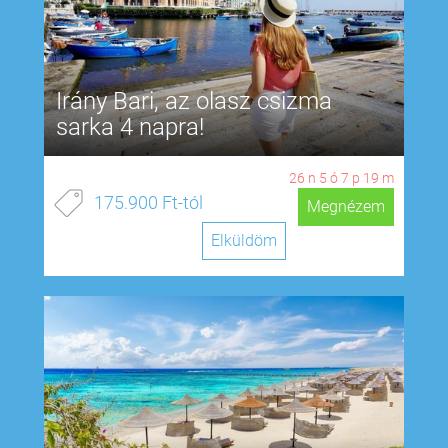
Irány Bari, az olasz csizma
sarka 4 napra!
26
n
5
ó
7
p
18
m
175.900 Ft-tól
Megnézem
Elküldöm