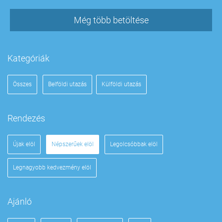
Még több betöltése
Kategóriák
Összes
Belföldi utazás
Külföldi utazás
Rendezés
Újak elöl
Népszerűek elöl
Legolcsóbbak elöl
Legnagyobb kedvezmény elöl
Ajánló