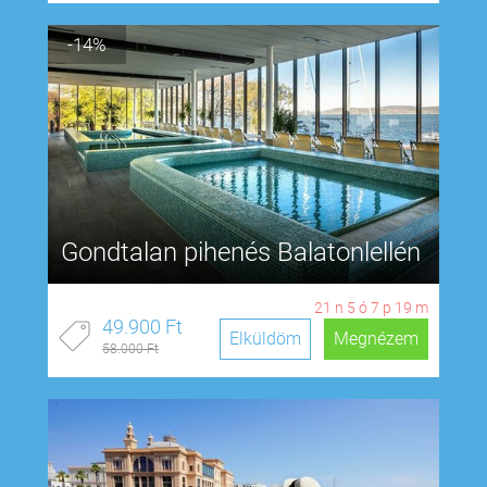
-14%
Gondtalan pihenés Balatonlellén
21
n
5
ó
7
p
18
m
49.900 Ft
Elküldöm
Megnézem
58.000 Ft