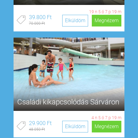
19
n
5
ó
7
p
18
m
39.800 Ft
Elküldöm
Megnézem
70.000 Ft
-38%
Családi kikapcsolódás Sárváron
4
n
5
ó
7
p
18
m
29.900 Ft
Elküldöm
Megnézem
48.050 Ft