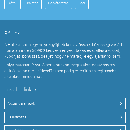
Siófok
Balaton
Horvátország
Eger
Rólunk
A Hotelverzum egy helyre gyűjti Neked az összes közösségi vásárló
honlap minden 50-90% kedvezményes utazás és szállás akcióját,
kuponját, bónuszát, dealjét, hogy ne maradj le egy ajánlatról sem!
Folyamatosan frissülő honlapunkon megtalálhatod az összes
aktuális ajánlatot, hírlevelünkben pedig értesítünk a legfrissebb
akciókról minden nap.
További linkek
Aktuális ajánlatok
Feliratkozás