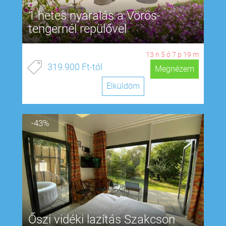
1 hetes nyaralás a Vörös-
tengernél repülővel
13
n
5
ó
7
p
18
m
319.900 Ft-tól
Megnézem
Elküldöm
-43%
Őszi vidéki lazítás Szakcson