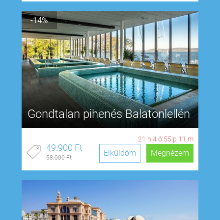
-14%
Gondtalan pihenés Balatonlellén
21
n
4
ó
55
p
11
m
49.900 Ft
Elküldöm
Megnézem
58.000 Ft