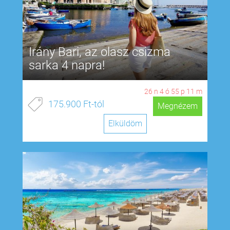
Irány Bari, az olasz csizma
sarka 4 napra!
26
n
4
ó
55
p
11
m
175.900 Ft-tól
Megnézem
Elküldöm