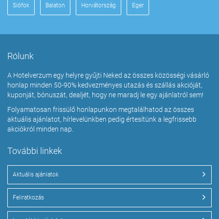
Siófok
Balaton
Horvátország
Eger
Rólunk
A Hotelverzum egy helyre gyűjti Neked az összes közösségi vásárló
honlap minden 50-90% kedvezményes utazás és szállás akcióját,
kuponját, bónuszát, dealjét, hogy ne maradj le egy ajánlatról sem!
Folyamatosan frissülő honlapunkon megtalálhatod az összes
aktuális ajánlatot, hírlevelünkben pedig értesítünk a legfrissebb
akciókról minden nap.
További linkek
Aktuális ajánlatok
Feliratkozás