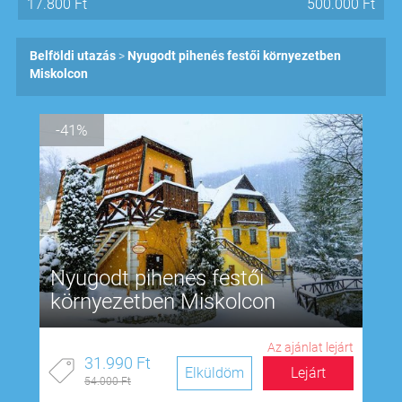
17.800
Ft
500.000
Ft
Belföldi utazás
Nyugodt pihenés festői környezetben
Miskolcon
-41%
Nyugodt pihenés festői
környezetben Miskolcon
Az ajánlat lejárt
31.990 Ft
Elküldöm
Lejárt
54.000 Ft