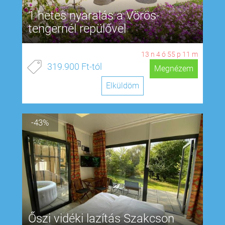
1 hetes nyaralás a Vörös-
tengernél repülővel
13
n
4
ó
55
p
11
m
319.900 Ft-tól
Megnézem
Elküldöm
-43%
Őszi vidéki lazítás Szakcson