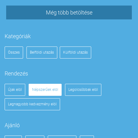
Még több betöltése
Kategóriák
Összes
Belföldi utazás
Külföldi utazás
Rendezés
Újak elöl
Népszerűek elöl
Legolcsóbbak elöl
Legnagyobb kedvezmény elöl
Ajánló