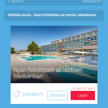
17.800
Ft
500.000
Ft
Külföldi utazás
Nyári feltöltődés az Isztrián, Medulinban
Nyári feltöltődés az Isztrián,
Medulinban
Az ajánlat lejárt
245.900 Ft
Elküldöm
Lejárt