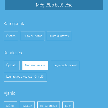
Még több betöltése
Kategóriák
Összes
Belföldi utazás
Külföldi utazás
Rendezés
Újak elöl
Népszerűek elöl
Legolcsóbbak elöl
Legnagyobb kedvezmény elöl
Ajánló
Siófok
Balaton
Horvátország
Eger