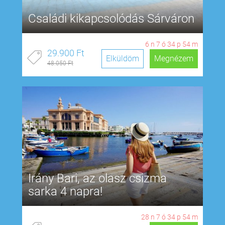
Családi kikapcsolódás Sárváron
6
n
7
ó
34
p
53
m
29.900 Ft
Elküldöm
Megnézem
48.050 Ft
Irány Bari, az olasz csizma
sarka 4 napra!
28
n
7
ó
34
p
53
m