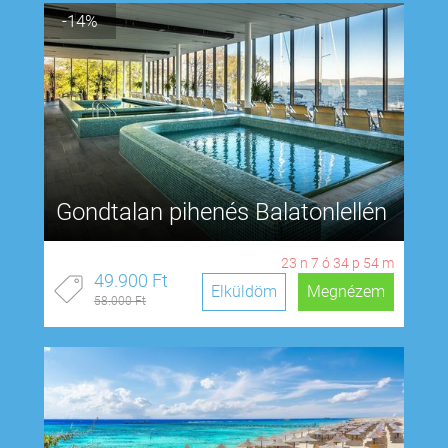
-14%
Gondtalan pihenés Balatonlellén
23
n
7
ó
34
p
53
m
49.900 Ft
Elküldöm
Megnézem
58.000 Ft