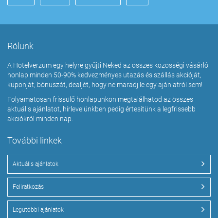
Rólunk
A Hotelverzum egy helyre gyűjti Neked az összes közösségi vásárló
honlap minden 50-90% kedvezményes utazás és szállás akcióját,
kuponját, bónuszát, dealjét, hogy ne maradj le egy ajánlatról sem!
Folyamatosan frissülő honlapunkon megtalálhatod az összes
aktuális ajánlatot, hírlevelünkben pedig értesítünk a legfrissebb
akciókról minden nap.
További linkek
Aktuális ajánlatok
Feliratkozás
Legutóbbi ajánlatok