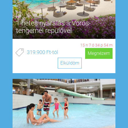
1 hetes nyaralás a Vörös-
tengernél repülővel
15
n
7
ó
34
p
53
m
319.900 Ft-tól
Megnézem
Elküldöm
-38%