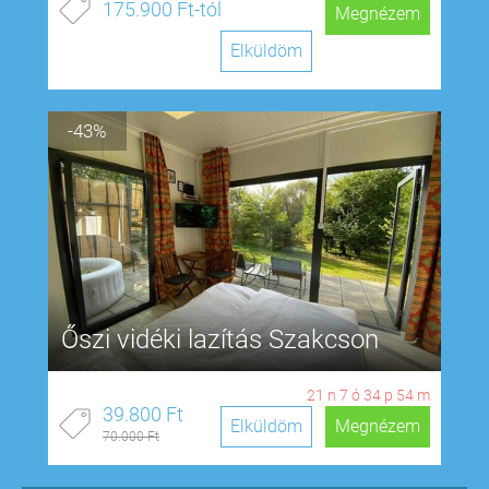
175.900 Ft-tól
Megnézem
Elküldöm
-43%
Őszi vidéki lazítás Szakcson
21
n
7
ó
34
p
53
m
39.800 Ft
Elküldöm
Megnézem
70.000 Ft