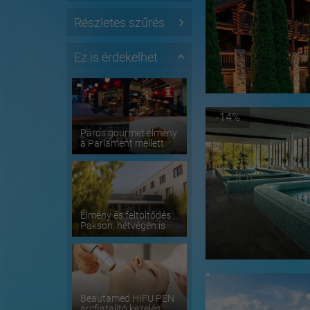
Részletes szűrés
Ez is érdekelhet
-14%
Páros gourmet élmény
a Parlament mellett
Élmény és feltöltődés
Pakson, hétvégén is
Beautamed HIFU PEN
arcfiatalító kezelés