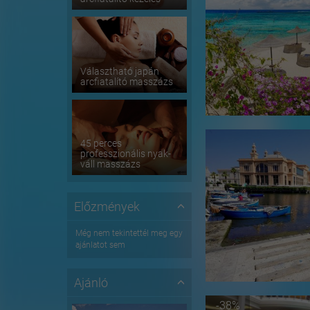
Választható japán
arcfiatalító masszázs
45 perces
professzionális nyak-
váll masszázs
Előzmények
Még nem tekintettél meg egy
ajánlatot sem
Ajánló
-38%