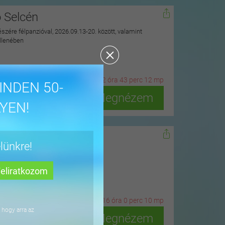
ó Selcén
észére félpanzióval, 2026.09.13-20. között, valamint
ellenében
19
n
ap
22
ó
ra
43
p
erc
10
m
p
INDEN 50-
Megnézem
YEN!
dőn
lünkre!
ius 15-ig
2
n
ap
16
ó
ra
0
p
erc
8
m
p
 hogy arra az
Megnézem