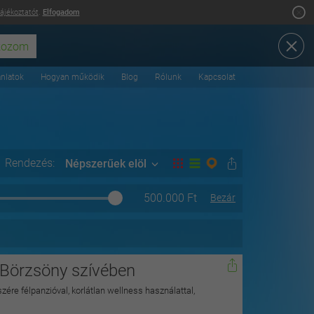
tájékoztatót
.
Elfogadom
ánlatok
Hogyan működik
Blog
Rólunk
Kapcsolat
Rendezés:
Népszerűek elöl
500.000
Ft
Bezár
 Börzsöny szívében
zére félpanzióval, korlátlan wellness használattal,