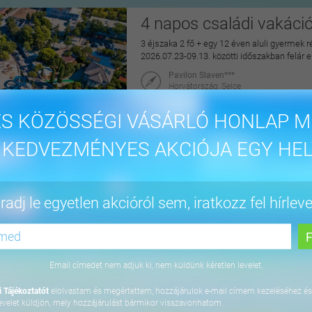
4 napos családi vakáci
3 éjszaka 2 fő + egy 12 éven aluli gyermek r
2026.07.23-09.13. közötti időszakban felár 
Pavilon Slaven***
Horvátország, Selce
maiUtazás
S KÖZÖSSÉGI VÁSÁRLÓ HONLAP M
144.900 Ft
 KEDVEZMÉNYES AKCIÓJA EGY HEL
4 napos lazítás Bükfür
adj le egyetlen akcióról sem, iratkozz fel hírleve
3 éjszaka 2 fő részére önellátással, 2027. júl
Apartman Hotel Bükfürdő***
9740 Bük, Termál krt. 41/A
Email címedet nem adjuk ki, nem küldünk kéretlen levelet.
orango
 Tájékoztatót
elolvastam és megértettem, hozzájárulok e-mail címem kezeléséhez és
64.800 Ft
evelet küldjön, mely hozzájárulást bármikor visszavonhatom.