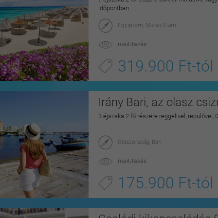
időpontban
Egyiptom, Marsa Alam
maiUtazás
319.900 Ft-tól
Irány Bari, az olasz csi
3 éjszaka 2 fő részére reggelivel, repülővel,
Olaszország, Bari
maiUtazás
175.900 Ft-tól