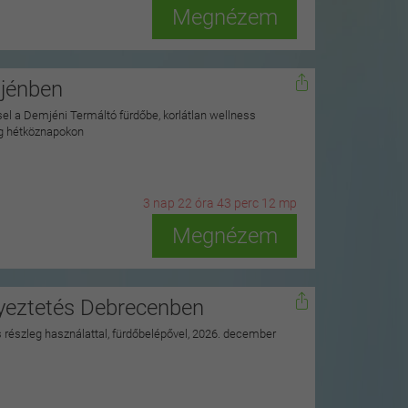
Megnézem
mjénben
ssel a Demjéni Termáltó fürdőbe, korlátlan wellness
ag hétköznapokon
3
n
ap
22
ó
ra
43
p
erc
10
m
p
Megnézem
nyeztetés Debrecenben
ss részleg használattal, fürdőbelépővel, 2026. december