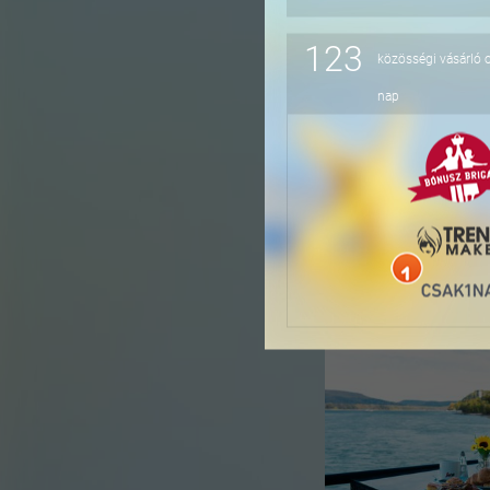
123
közösségi vásárló 
-41%
nap
-36%