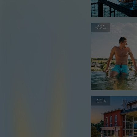
-32%
-20%