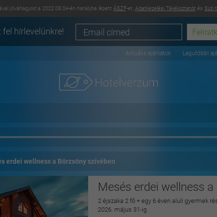
val jóváhagyod a 2022.08.04-én hatályba lépett
ÁSZF
-et,
Adatkezelési Tájékoztatót
és
Süti 
 fel hírlevelünkre!
Aktuális ajánlatok
Legutóbbi aj
s erdei wellness a Börzsöny szívében
Mesés erdei wellness a
2 éjszaka 2 fő + egy 6 éven aluli gyermek rés
2026. május 31-ig