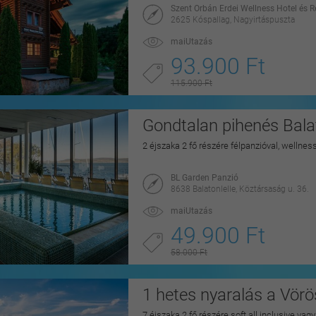
Szent Orbán Erdei Wellness Hotel és 
2625 Kóspallag, Nagyirtáspuszta
maiUtazás
93.900 Ft
115.900 Ft
Gondtalan pihenés Balat
2 éjszaka 2 fő részére félpanzióval, wellnes
BL Garden Panzió
8638 Balatonlelle, Köztársaság u. 36.
maiUtazás
49.900 Ft
58.000 Ft
1 hetes nyaralás a Vörö
7 éjszaka 2 fő részére soft all inclusive vag