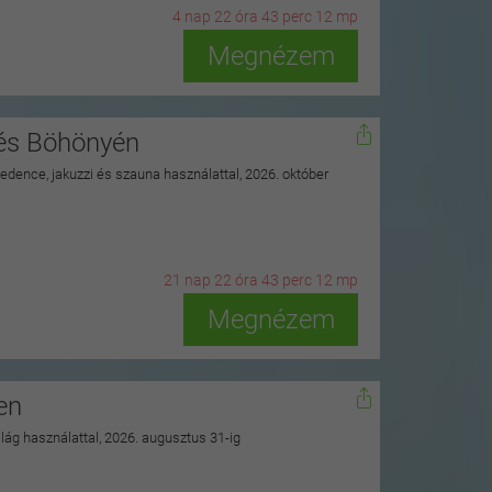
4
n
ap
22
ó
ra
43
p
erc
10
m
p
Megnézem
nés Böhönyén
 medence, jakuzzi és szauna használattal, 2026. október
21
n
ap
22
ó
ra
43
p
erc
10
m
p
Megnézem
en
ilág használattal, 2026. augusztus 31-ig