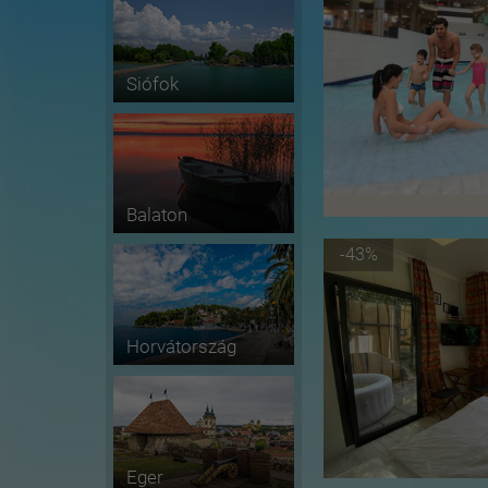
Siófok
Balaton
-43%
Horvátország
Eger