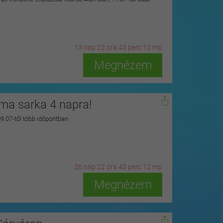
13
n
ap
22
ó
ra
43
p
erc
10
m
p
Megnézem
zma sarka 4 napra!
 09.07-től több időpontban
26
n
ap
22
ó
ra
43
p
erc
10
m
p
Megnézem