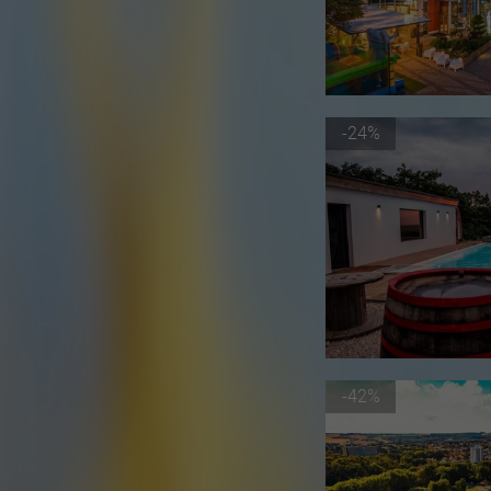
-24%
-42%