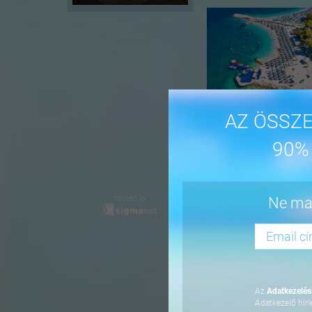
AZ ÖSSZE
90%
-16%
hosted by
Ne mar
Az
Adatkezelési
Adatkezelő hírl