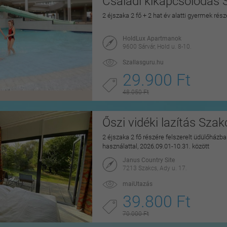
Családi kikapcsolódás 
2 éjszaka 2 fő + 2 hat év alatti gyermek rés
HoldLux Apartmanok
9600 Sárvár, Hold u. 8-10.
Szallasguru.hu
29.900 Ft
48.050 Ft
Őszi vidéki lazítás Sza
2 éjszaka 2 fő részére felszerelt üdülőházban
használattal, 2026.09.01-10.31. között
Janus Country Site
7213 Szakcs, Ady u. 17.
maiUtazás
39.800 Ft
70.000 Ft