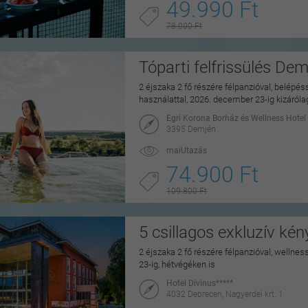
49.990 Ft
78.000 Ft
Tóparti felfrissülés De
2 éjszaka 2 fő részére félpanzióval, belépé
használattal, 2026. december 23-ig kizáról
Egri Korona Borház és Wellness Hotel
3395 Demjén
maiUtazás
74.900 Ft
109.800 Ft
5 csillagos exkluzív ké
2 éjszaka 2 fő részére félpanzióval, wellne
23-ig, hétvégéken is
Hotel Divinus*****
4032 Debrecen, Nagyerdei krt. 1.