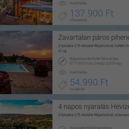
maiUtazás
137.900 Ft
173.000 Ft
Zavartalan páros pihe
2 éjszaka 2 fő részére félpanzióval, kültéri
31-ig
Nagypince Borhotel Wine & Spa
8719 Böhönye, Urasági szőlőhegy
maiUtazás
54.990 Ft
71.980 Ft
4 napos nyaralás Hévíz
3 éjszaka 2 fő részére félpanzióval, szaunav
Hunguest Hotel Panoráma