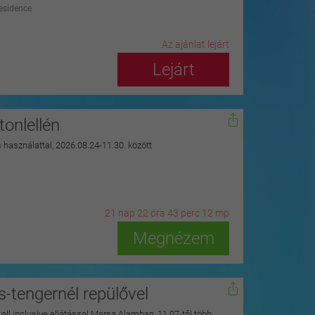
Residence
Az ajánlat lejárt
Lejárt
onlellén
s használattal, 2026.08.24-11.30. között
21
n
ap
22
ó
ra
43
p
erc
10
m
p
Megnézem
s-tengernél repülővel
y all inclusive ellátással Marsa Alamban, 11.07-től több