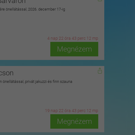
Sárváron
zére önellátással, 2026. december 17-ig
4
n
ap
22
ó
ra
43
p
erc
10
m
p
Megnézem
kcson
 önellátással, privát jakuzzi és finn szauna
19
n
ap
22
ó
ra
43
p
erc
10
m
p
Megnézem