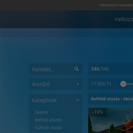
Weboldalunk használatá
Iratkozz
346
/
346
Árszűrő
17.800
Ft
Belföldi utazás
Mesé
Kategóriák
-19%
Összes
Belföldi utazás
Külföldi utazás