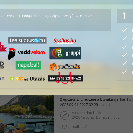
76.800 Ft
1
oldal összes kuponja, bónusza, dealje összegyűjtve minden
Pihentető napok Nyíre
2 éjszaka 2 fő részére félpanzióval, az Aq
2027.04.30. között
Hotel Írisz
4431 Nyíregyháza, Szódaház u. 10.
maiUtazás
69.900 Ft
118.000 Ft
Hangulatos pihenés a v
2 éjszaka 2 fő részére a Dunakanyarban horg
2026.09.01-2027.02.28. között
Aquamarina Hotel
2025 Visegrád, Duna-parti út 2.
maiUtazás