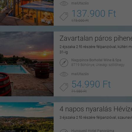
maiUtazás
137.900 Ft
173.000 Ft
Zavartalan páros pihe
2 éjszaka 2 fő részére félpanzióval, kültéri
31-ig
Nagypince Borhotel Wine & Spa
8719 Böhönye, Urasági szőlőhegy
maiUtazás
54.990 Ft
71.980 Ft
4 napos nyaralás Hévíz
3 éjszaka 2 fő részére félpanzióval, szaunav
Hunguest Hotel Panoráma