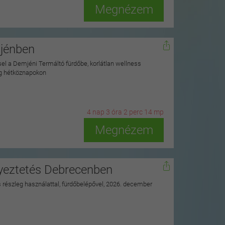
Megnézem
mjénben
ssel a Demjéni Termáltó fürdőbe, korlátlan wellness
ag hétköznapokon
4
n
ap
3
ó
ra
2
p
erc
12
m
p
Megnézem
nyeztetés Debrecenben
ss részleg használattal, fürdőbelépővel, 2026. december