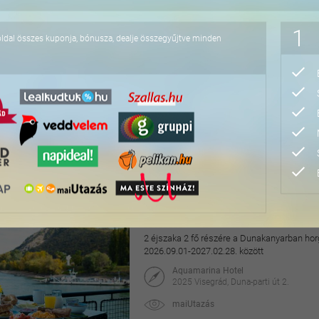
76.800 Ft
1
oldal összes kuponja, bónusza, dealje összegyűjtve minden
Pihentető napok Nyíre
2 éjszaka 2 fő részére félpanzióval, az Aq
2027.04.30. között
Hotel Írisz
4431 Nyíregyháza, Szódaház u. 10.
maiUtazás
69.900 Ft
118.000 Ft
Hangulatos pihenés a v
2 éjszaka 2 fő részére a Dunakanyarban horg
2026.09.01-2027.02.28. között
Aquamarina Hotel
2025 Visegrád, Duna-parti út 2.
maiUtazás