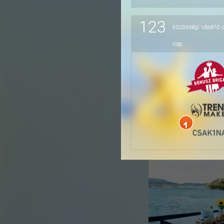
123
közösségi vásárló 
-41%
nap
-36%