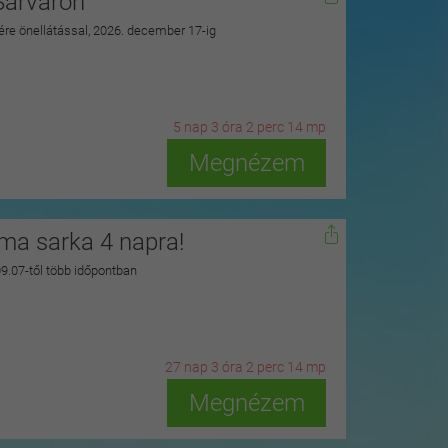
Sárváron
zére önellátással, 2026. december 17-ig
5
n
ap
3
ó
ra
2
p
erc
12
m
p
Megnézem
zma sarka 4 napra!
 09.07-től több időpontban
27
n
ap
3
ó
ra
2
p
erc
12
m
p
Megnézem