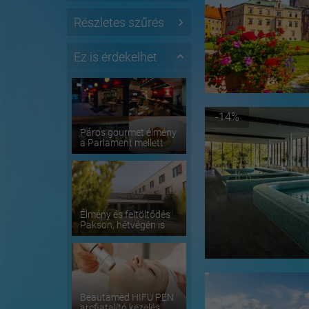
Részletes szűrés
Ez is érdekelhet
-14%
Páros gourmet élmény
a Parlament mellett
Élmény és feltöltődés
Pakson, hétvégén is
Beautamed HIFU PEN
arcfiatalító kezelés