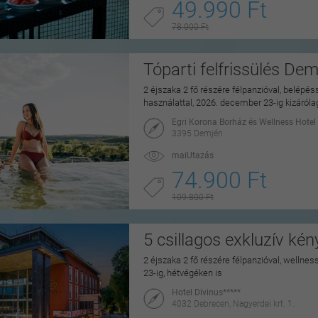
49.990 Ft
78.000 Ft
Tóparti felfrissülés De
2 éjszaka 2 fő részére félpanzióval, belépé
használattal, 2026. december 23-ig kizáról
Egri Korona Borház és Wellness Hotel
3395 Demjén
maiUtazás
74.900 Ft
109.800 Ft
5 csillagos exkluzív ké
2 éjszaka 2 fő részére félpanzióval, wellne
23-ig, hétvégéken is
Hotel Divinus*****
4032 Debrecen, Nagyerdei krt. 1.