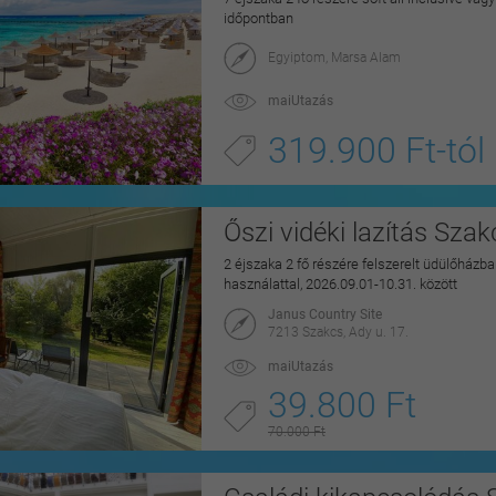
időpontban
Egyiptom, Marsa Alam
maiUtazás
319.900 Ft-tól
Őszi vidéki lazítás Sza
2 éjszaka 2 fő részére felszerelt üdülőházban
használattal, 2026.09.01-10.31. között
Janus Country Site
7213 Szakcs, Ady u. 17.
maiUtazás
39.800 Ft
70.000 Ft