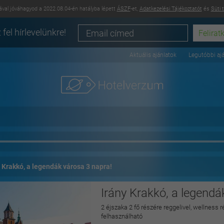
val jóváhagyod a 2022.08.04-én hatályba lépett
ÁSZF
-et,
Adatkezelési Tájékoztatót
és
Süti 
 fel hírlevelünkre!
Aktuális ajánlatok
Legutóbbi aj
 Krakkó, a legendák városa 3 napra!
Irány Krakkó, a legendá
2 éjszaka 2 fő részére reggelivel, wellness 
felhasználható