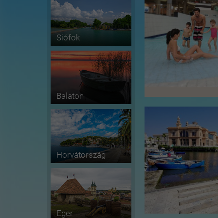
Siófok
Balaton
Horvátország
Eger