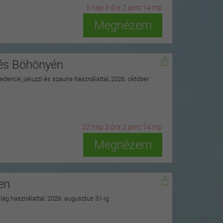
5
n
ap
3
ó
ra
2
p
erc
12
m
p
Megnézem
nés Böhönyén
 medence, jakuzzi és szauna használattal, 2026. október
22
n
ap
3
ó
ra
2
p
erc
12
m
p
Megnézem
en
ilág használattal, 2026. augusztus 31-ig