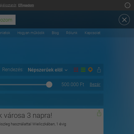
tájékoztatót
.
Elfogadom
ánlatok
Hogyan működik
Blog
Rólunk
Kapcsolat
Rendezés:
Népszerűek elöl
500.000
Ft
Bezár
k városa 3 napra!
részleg használattal Wieliczkában, 1 évig