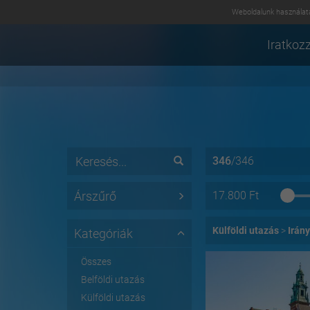
Weboldalunk használatá
Iratkozz
346
/
346
Árszűrő
17.800
Ft
Külföldi utazás
Irány
Kategóriák
Összes
Belföldi utazás
Külföldi utazás