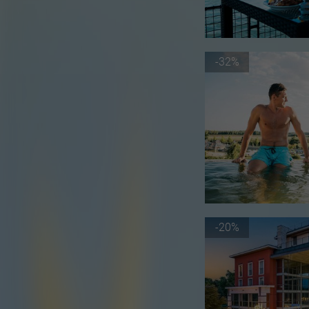
-32%
-20%