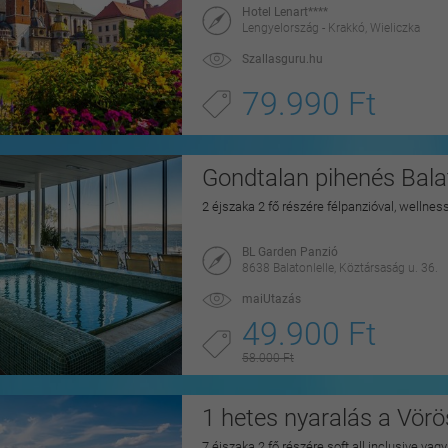
Hotel Lenart****
Lengyelország - Krakkó, Wieliczka
Szallasguru.hu
79.990 Ft
Gondtalan pihenés Balat
2 éjszaka 2 fő részére félpanzióval, wellnes
BL Garden Panzió
8638 Balatonlelle, Köztársaság u. 36.
maiUtazás
49.900 Ft
58.000 Ft
1 hetes nyaralás a Vörö
7 éjszaka 2 fő részére soft all inclusive vag