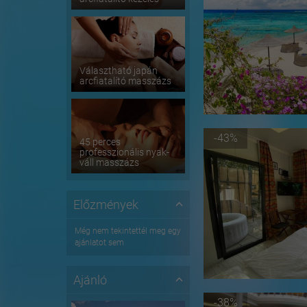
Választható japán
arcfiatalító masszázs
-43%
45 perces
professzionális nyak-
váll masszázs
Előzmények
Még nem tekintettél meg egy
ajánlatot sem
Ajánló
-38%