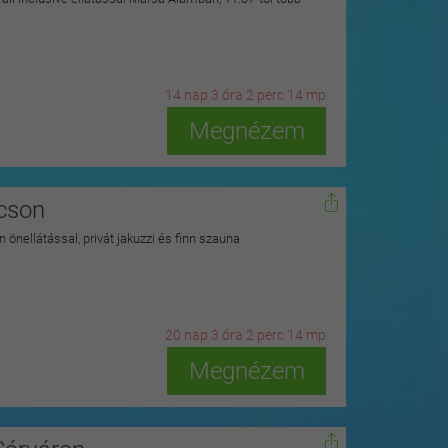
14
n
ap
3
ó
ra
2
p
erc
12
m
p
Megnézem
kcson
 önellátással, privát jakuzzi és finn szauna
20
n
ap
3
ó
ra
2
p
erc
12
m
p
Megnézem