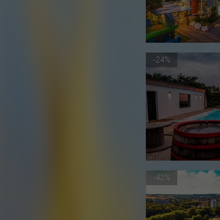
-24%
-42%