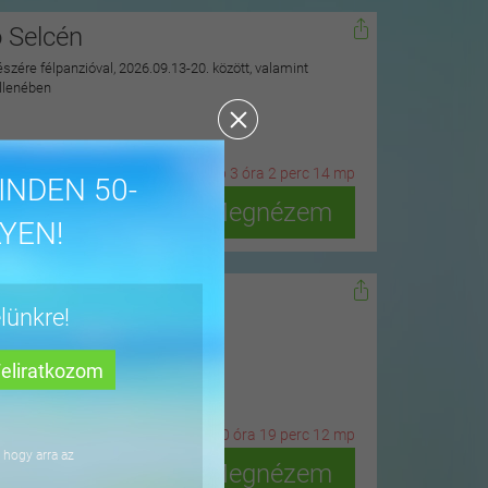
ó Selcén
észére félpanzióval, 2026.09.13-20. között, valamint
ellenében
20
n
ap
3
ó
ra
2
p
erc
12
m
p
INDEN 50-
Megnézem
YEN!
dőn
lünkre!
ius 15-ig
2
n
ap
20
ó
ra
19
p
erc
10
m
p
 hogy arra az
Megnézem