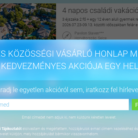
4 napos családi vakáci
3 éjszaka 2 fő + egy 12 éven aluli gyermek r
2026.07.23-09.13. közötti időszakban felár 
Pavilon Slaven***
Horvátország, Selce
maiUtazás
S KÖZÖSSÉGI VÁSÁRLÓ HONLAP M
144.900 Ft
 KEDVEZMÉNYES AKCIÓJA EGY HEL
4 napos lazítás Bükfür
adj le egyetlen akcióról sem, iratkozz fel hírleve
3 éjszaka 2 fő részére önellátással, 2027. júl
Apartman Hotel Bükfürdő***
9740 Bük, Termál krt. 41/A
Email címedet nem adjuk ki, nem küldünk kéretlen levelet.
orango
 Tájékoztatót
elolvastam és megértettem, hozzájárulok e-mail címem kezeléséhez és
64.800 Ft
evelet küldjön, mely hozzájárulást bármikor visszavonhatom.