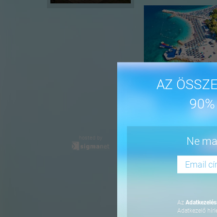
AZ ÖSSZE
90%
-16%
hosted by
Ne mar
Az
Adatkezelési
Adatkezelő hírl