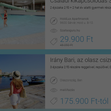
Családi kikapcsolódás 
2 éjszaka 2 fő + 2 hat év alatti gyermek rés
HoldLux Apartmanok
9600 Sárvár, Hold u. 8-10.
Szallasguru.hu
29.900 Ft
48.050 Ft
Irány Bari, az olasz csi
3 éjszaka 2 fő részére reggelivel, repülővel,
Olaszország, Bari
maiUtazás
175.900 Ft-tól