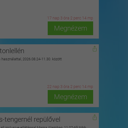
17
n
ap
3
ó
ra
2
p
erc
12
m
p
Megnézem
onlellén
s használattal, 2026.08.24-11.30. között
22
n
ap
3
ó
ra
2
p
erc
12
m
p
Megnézem
s-tengernél repülővel
y all inclusive ellátással Marsa Alamban, 11.07-től több