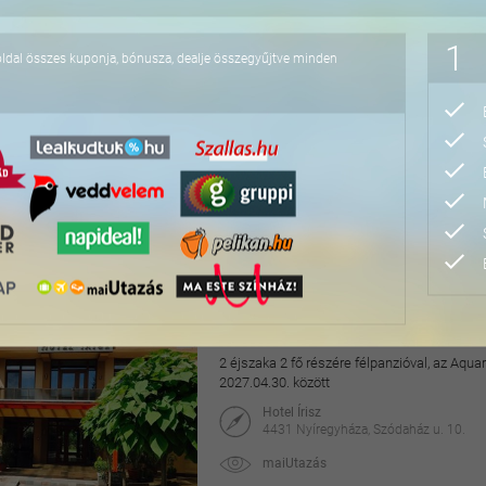
76.800 Ft
1
oldal összes kuponja, bónusza, dealje összegyűjtve minden
Hangulatos pihenés a v
2 éjszaka 2 fő részére a Dunakanyarban horg
2026.09.01-2027.02.28. között
Aquamarina Hotel
2025 Visegrád, Duna-parti út 2.
maiUtazás
49.990 Ft
78.000 Ft
Pihentető napok Nyíre
2 éjszaka 2 fő részére félpanzióval, az Aq
2027.04.30. között
Hotel Írisz
4431 Nyíregyháza, Szódaház u. 10.
maiUtazás