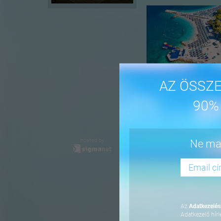
AZ ÖSSZE
90%
-16%
hosted by
Ne mar
Az
Adatkezelési
Adatkezelő hírl