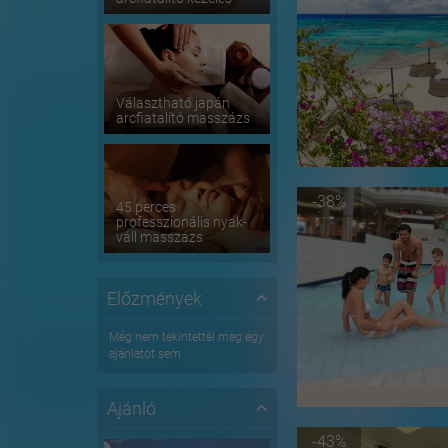
Választható japán
arcfiatalító masszázs
-38%
45 perces
professzionális nyak-
váll masszázs
Előzmények
Még nem tekintettél meg egy
ajánlatot sem
Ajánló
-43%