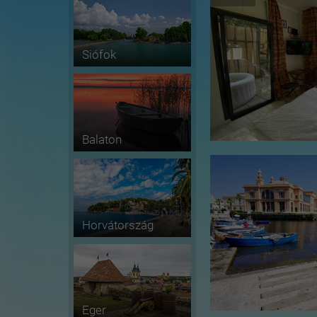
Siófok
Balaton
Horvátország
Eger