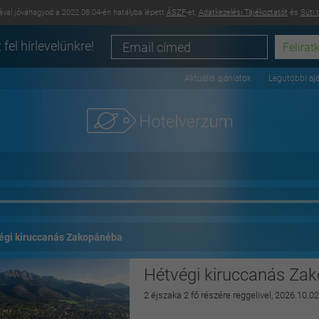
val jóváhagyod a 2022.08.04-én hatályba lépett
ÁSZF
-et,
Adatkezelési Tájékoztatót
és
Süti 
 fel hírlevelünkre!
Aktuális ajánlatok
Legutóbbi aj
égi kiruccanás Zakopánéba
Hétvégi kiruccanás Za
2 éjszaka 2 fő részére reggelivel, 2026.10.02