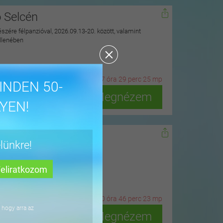
ó Selcén
észére félpanzióval, 2026.09.13-20. között, valamint
ellenében
20
n
ap
17
ó
ra
29
p
erc
23
m
p
INDEN 50-
Megnézem
YEN!
dőn
lünkre!
ius 15-ig
3
n
ap
10
ó
ra
46
p
erc
21
m
p
 hogy arra az
Megnézem