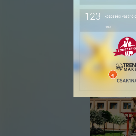
123
közösségi vásárló 
-36%
nap
-41%