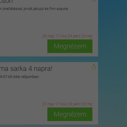
kcson
 önellátással, privát jakuzzi és finn szauna
20
n
ap
17
ó
ra
29
p
erc
23
m
p
Megnézem
zma sarka 4 napra!
 09.07-től több időpontban
27
n
ap
17
ó
ra
29
p
erc
23
m
p
Megnézem