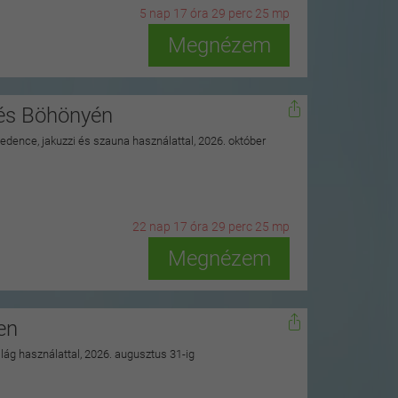
5
n
ap
17
ó
ra
29
p
erc
23
m
p
Megnézem
nés Böhönyén
 medence, jakuzzi és szauna használattal, 2026. október
22
n
ap
17
ó
ra
29
p
erc
23
m
p
Megnézem
en
ilág használattal, 2026. augusztus 31-ig