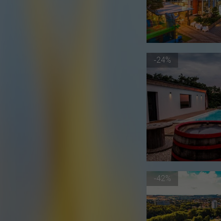
-24%
-42%