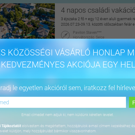
4 napos családi vakáci
3 éjszaka 2 fő + egy 12 éven aluli gyermek r
2026.07.23-09.13. közötti időszakban felár 
Pavilon Slaven***
Horvátország, Selce
maiUtazás
S KÖZÖSSÉGI VÁSÁRLÓ HONLAP M
144.900 Ft
 KEDVEZMÉNYES AKCIÓJA EGY HEL
4 napos lazítás Bükfür
adj le egyetlen akcióról sem, iratkozz fel hírleve
3 éjszaka 2 fő részére önellátással, 2027. júl
Apartman Hotel Bükfürdő***
9740 Bük, Termál krt. 41/A
Email címedet nem adjuk ki, nem küldünk kéretlen levelet.
orango
 Tájékoztatót
elolvastam és megértettem, hozzájárulok e-mail címem kezeléséhez és
64.800 Ft
evelet küldjön, mely hozzájárulást bármikor visszavonhatom.