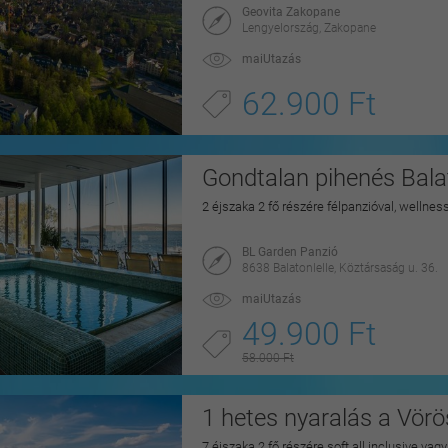
Geovita Zakopane
Lengyelország, Zakopane
maiUtazás
62.900 Ft
Gondtalan pihenés Balat
2 éjszaka 2 fő részére félpanzióval, wellnes
BL Garden Panzió
8638 Balatonlelle, Köztársaság u. 36.
maiUtazás
49.900 Ft
58.000 Ft
1 hetes nyaralás a Vörö
7 éjszaka 2 fő részére soft all inclusive vag