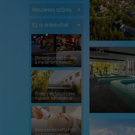
Részletes szűrés
Ez is érdekelhet
-14%
Páros gourmet élmény
a Parlament mellett
Élmény és feltöltődés
Pakson, hétvégén is
Beautamed HIFU PEN
arcfiatalító kezelés