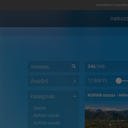
Weboldalunk használatá
Iratkozz
346
/
346
Árszűrő
17.800
Ft
Külföldi utazás
Hétv
Kategóriák
Összes
Belföldi utazás
Külföldi utazás