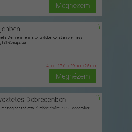
Megnézem
mjénben
ssel a Demjéni Termáltó fürdőbe, korlátlan wellness
ag hétköznapokon
4
n
ap
17
ó
ra
29
p
erc
23
m
p
Megnézem
nyeztetés Debrecenben
ss részleg használattal, fürdőbelépővel, 2026. december