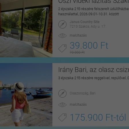
Őszi vidéki lazítás Sza
2 éjszaka 2 fő részére felszerelt üdülőházban
használattal, 2026.09.01-10.31. között
Janus Country Site
7213 Szakcs, Ady u. 17.
maiUtazás
39.800 Ft
70.000 Ft
Irány Bari, az olasz csi
3 éjszaka 2 fő részére reggelivel, repülővel,
Olaszország, Bari
maiUtazás
175.900 Ft-tól