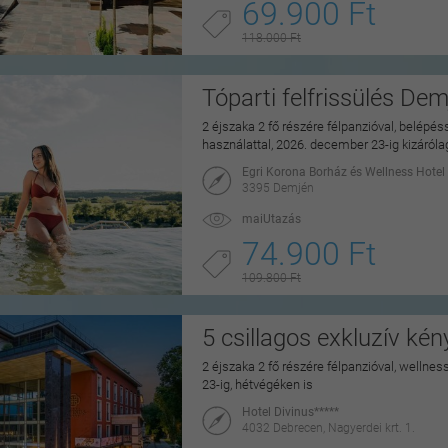
69.900 Ft
118.000 Ft
Tóparti felfrissülés De
2 éjszaka 2 fő részére félpanzióval, belépé
használattal, 2026. december 23-ig kizáról
Egri Korona Borház és Wellness Hotel
3395 Demjén
maiUtazás
74.900 Ft
109.800 Ft
5 csillagos exkluzív ké
2 éjszaka 2 fő részére félpanzióval, wellne
23-ig, hétvégéken is
Hotel Divinus*****
4032 Debrecen, Nagyerdei krt. 1.