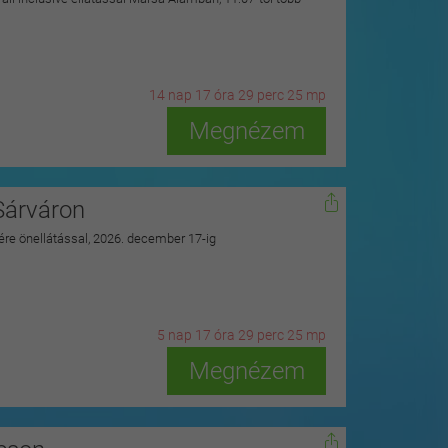
14
n
ap
17
ó
ra
29
p
erc
23
m
p
Megnézem
Sárváron
zére önellátással, 2026. december 17-ig
5
n
ap
17
ó
ra
29
p
erc
23
m
p
Megnézem