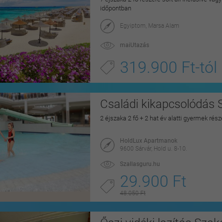
időpontban
Egyiptom, Marsa Alam
maiUtazás
319.900 Ft-tól
Családi kikapcsolódás 
2 éjszaka 2 fő + 2 hat év alatti gyermek rés
HoldLux Apartmanok
9600 Sárvár, Hold u. 8-10.
Szallasguru.hu
29.900 Ft
48.050 Ft