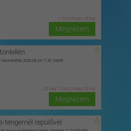
17
ó
ra
29
p
erc
23
m
p
Megnézem
onlellén
s használattal, 2026.08.24-11.30. között
22
n
ap
17
ó
ra
29
p
erc
23
m
p
Megnézem
s-tengernél repülővel
y all inclusive ellátással Marsa Alamban, 11.07-től több