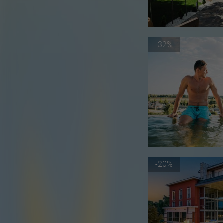
-32%
-20%