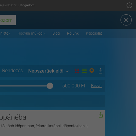
tájékoztatót
.
Elfogadom
ánlatok
Hogyan működik
Blog
Rólunk
Kapcsolat
Rendezés:
Népszerűek elöl
500.000
Ft
Bezár
kopánéba
-től több időpontban, felárral korábbi időpontokban is