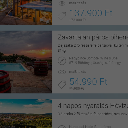
maiUtazás
137.900 Ft
173.000 Ft
Zavartalan páros pihe
2 éjszaka 2 fő részére félpanzióval, kültéri
31-ig
Nagypince Borhotel Wine & Spa
8719 Böhönye, Urasági szőlőhegy
maiUtazás
54.990 Ft
71.980 Ft
4 napos nyaralás Hévíz
3 éjszaka 2 fő részére félpanzióval, szaunav
Hunguest Hotel Panoráma