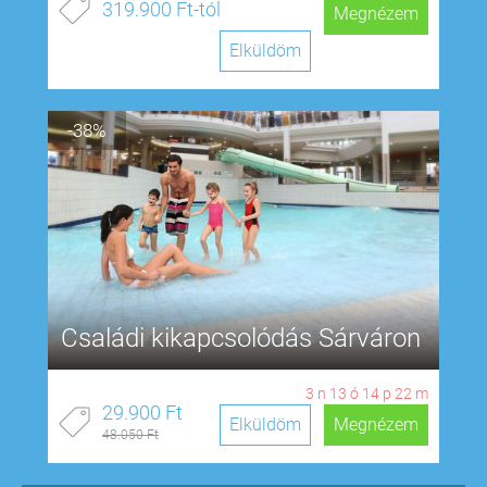
319.900 Ft-tól
Megnézem
Elküldöm
-38%
Családi kikapcsolódás Sárváron
3
n
13
ó
14
p
21
m
29.900 Ft
Elküldöm
Megnézem
48.050 Ft