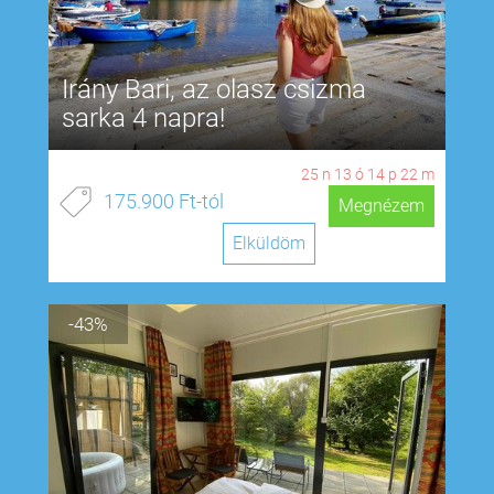
Irány Bari, az olasz csizma
sarka 4 napra!
25
n
13
ó
14
p
21
m
175.900 Ft-tól
Megnézem
Elküldöm
-43%