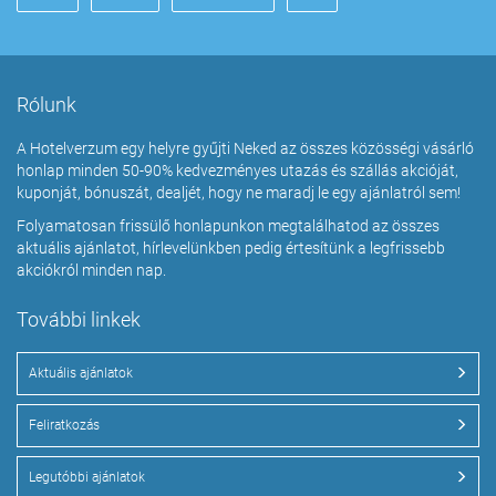
Rólunk
A Hotelverzum egy helyre gyűjti Neked az összes közösségi vásárló
honlap minden 50-90% kedvezményes utazás és szállás akcióját,
kuponját, bónuszát, dealjét, hogy ne maradj le egy ajánlatról sem!
Folyamatosan frissülő honlapunkon megtalálhatod az összes
aktuális ajánlatot, hírlevelünkben pedig értesítünk a legfrissebb
akciókról minden nap.
További linkek
Aktuális ajánlatok
Feliratkozás
Legutóbbi ajánlatok