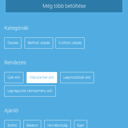
Még több betöltése
Kategóriák
Összes
Belföldi utazás
Külföldi utazás
Rendezés
Újak elöl
Népszerűek elöl
Legolcsóbbak elöl
Legnagyobb kedvezmény elöl
Ajánló
Siófok
Balaton
Horvátország
Eger