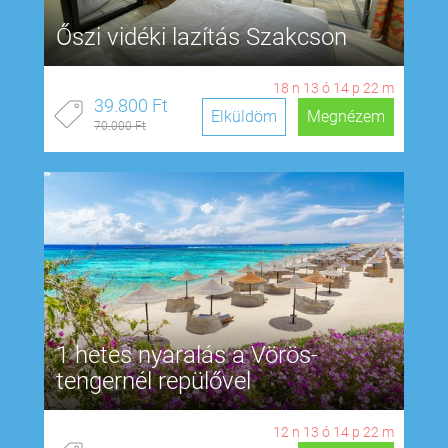
Őszi vidéki lazítás Szakcson
18
n
13
ó
14
p
21
m
39.800 Ft
Elküldöm
Megnézem
70.000 Ft
1 hetes nyaralás a Vörös-
tengernél repülővel
12
n
13
ó
14
p
21
m