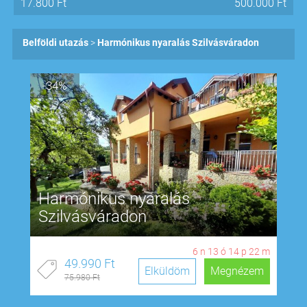
17.800
Ft
500.000
Ft
Belföldi utazás
Harmónikus nyaralás Szilvásváradon
-34%
Harmónikus nyaralás
Szilvásváradon
6
n
13
ó
14
p
21
m
49.990 Ft
Elküldöm
Megnézem
75.980 Ft