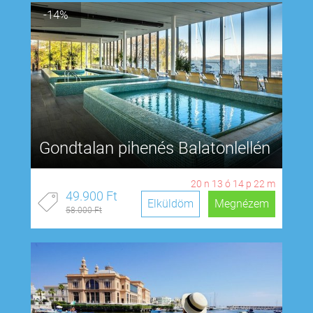
-14%
Gondtalan pihenés Balatonlellén
20
n
13
ó
14
p
21
m
49.900 Ft
Elküldöm
Megnézem
58.000 Ft