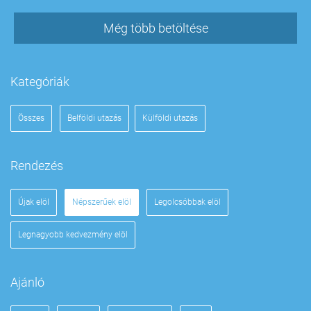
Még több betöltése
Kategóriák
Összes
Belföldi utazás
Külföldi utazás
Rendezés
Újak elöl
Népszerűek elöl
Legolcsóbbak elöl
Legnagyobb kedvezmény elöl
Ajánló