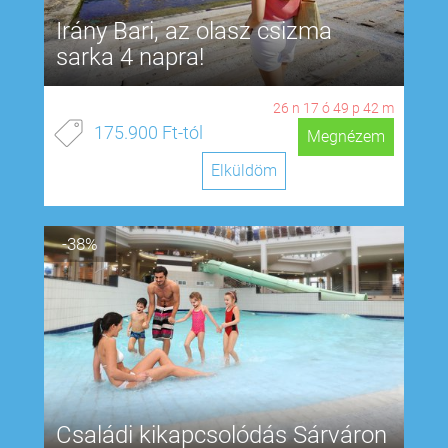
Irány Bari, az olasz csizma
sarka 4 napra!
26
n
17
ó
49
p
41
m
175.900 Ft-tól
Megnézem
Elküldöm
-38%
Családi kikapcsolódás Sárváron