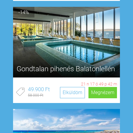
-14%
Gondtalan pihenés Balatonlellén
21
n
17
ó
49
p
41
m
49.900 Ft
Elküldöm
Megnézem
58.000 Ft