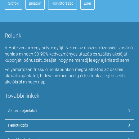
Siófok
Balaton
Horvátország
Eger
Rólunk
A Hotelverzum egy helyre gyűjti Neked az összes közösségi vásárló
honlap minden 50-90% kedvezményes utazás és szállás akcióját,
kuponját, bónuszát, dealjét, hogy ne maradj le egy ajánlatról sem!
Folyamatosan frissülő honlapunkon megtalálhatod az összes
aktuális ajánlatot, hírlevelünkben pedig értesítünk a legfrissebb
akciókról minden nap.
További linkek
Aktuális ajánlatok
Feliratkozás