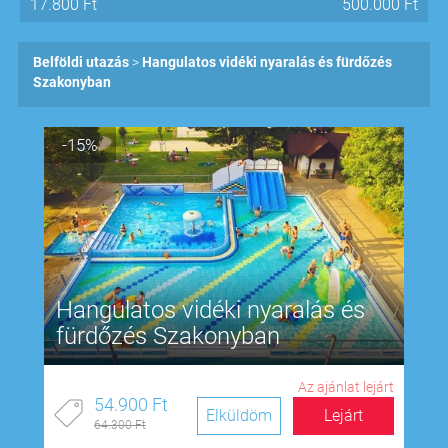
17.800
Ft
500.000
Ft
Belföldi utazás
Hangulatos vidéki nyaralás és fürdőzés
Szakonyban
-15%
Hangulatos vidéki nyaralás és
fürdőzés Szakonyban
Az ajánlat lejárt
54.900 Ft
Elküldöm
Lejárt
64.300 Ft