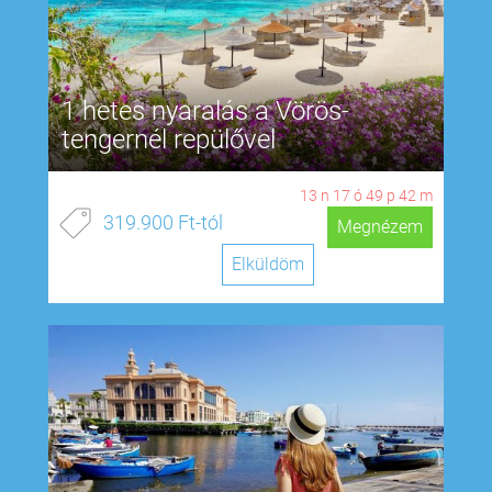
1 hetes nyaralás a Vörös-
tengernél repülővel
13
n
17
ó
49
p
41
m
319.900 Ft-tól
Megnézem
Elküldöm