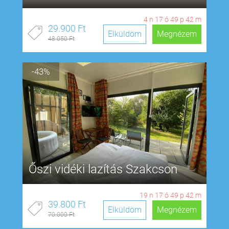
4
n
17
ó
49
p
41
m
29.900 Ft
Elküldöm
Megnézem
48.050 Ft
-43%
Őszi vidéki lazítás Szakcson
19
n
17
ó
49
p
41
m
39.800 Ft
Elküldöm
Megnézem
70.000 Ft