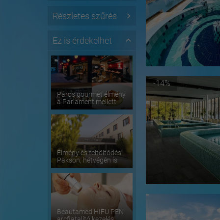
Részletes szűrés
Ez is érdekelhet
-14%
Páros gourmet élmény
a Parlament mellett
Élmény és feltöltődés
Pakson, hétvégén is
Beautamed HIFU PEN
arcfiatalító kezelés