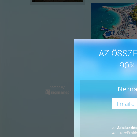
AZ ÖSSZE
90%
-16%
hosted by
Ne mar
Az
Adatkezelési
Adatkezelő hírl