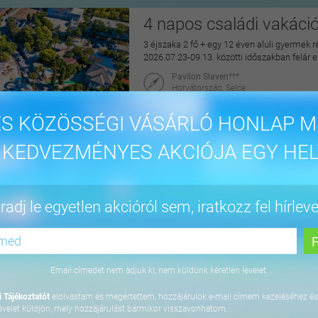
4 napos családi vakáci
3 éjszaka 2 fő + egy 12 éven aluli gyermek r
2026.07.23-09.13. közötti időszakban felár 
Pavilon Slaven***
Horvátország, Selce
maiUtazás
S KÖZÖSSÉGI VÁSÁRLÓ HONLAP M
144.900 Ft
 KEDVEZMÉNYES AKCIÓJA EGY HEL
4 napos lazítás Bükfür
adj le egyetlen akcióról sem, iratkozz fel hírleve
3 éjszaka 2 fő részére önellátással, 2027. júl
Apartman Hotel Bükfürdő***
9740 Bük, Termál krt. 41/A
Email címedet nem adjuk ki, nem küldünk kéretlen levelet.
orango
 Tájékoztatót
elolvastam és megértettem, hozzájárulok e-mail címem kezeléséhez és
64.800 Ft
evelet küldjön, mely hozzájárulást bármikor visszavonhatom.