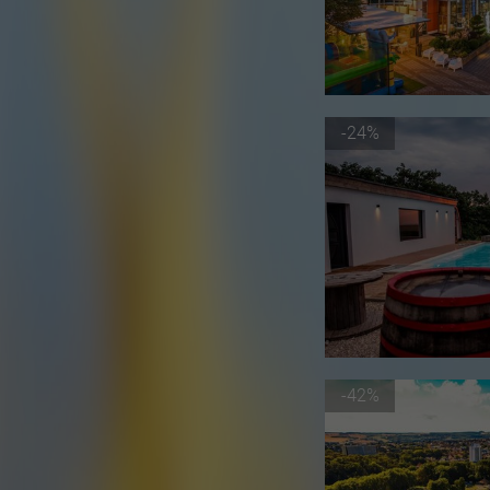
-24%
-42%