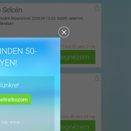
ó Selcén
észére félpanzióval, 2026.09.13-20. között, valamint
ellenében
20
n
ap
17
ó
ra
31
p
erc
58
m
p
INDEN 50-
Megnézem
YEN!
dőn
lünkre!
ius 15-ig
3
n
ap
10
ó
ra
48
p
erc
56
m
p
 hogy arra az
Megnézem