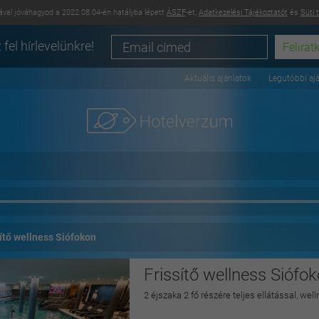
val jóváhagyod a 2022.08.04-én hatályba lépett
ÁSZF
-et,
Adatkezelési Tájékoztatót
és
Süti 
 fel hírlevelünkre!
Aktuális ajánlatok
Legutóbbi aj
sítő wellness Siófokon
Frissítő wellness Siófo
2 éjszaka 2 fő részére teljes ellátással, wel