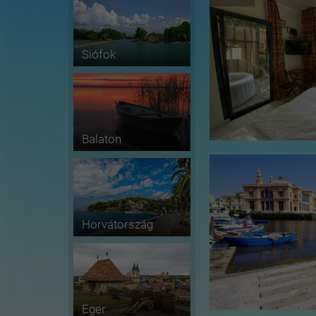
Siófok
Balaton
Horvátország
Eger