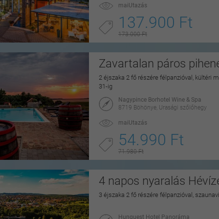
maiUtazás
137.900 Ft
173.000 Ft
Zavartalan páros pihe
2 éjszaka 2 fő részére félpanzióval, kültéri
31-ig
Nagypince Borhotel Wine & Spa
8719 Böhönye, Urasági szőlőhegy
maiUtazás
54.990 Ft
71.980 Ft
4 napos nyaralás Hévíz
3 éjszaka 2 fő részére félpanzióval, szaunav
Hunguest Hotel Panoráma