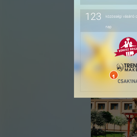
123
közösségi vásárló 
-36%
nap
-41%