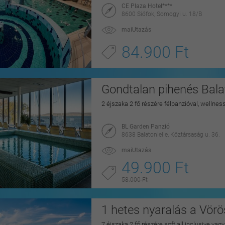
CE Plaza Hotel****
8600 Siófok, Somogyi u. 18/B
maiUtazás
84.900 Ft
Gondtalan pihenés Balat
2 éjszaka 2 fő részére félpanzióval, wellnes
BL Garden Panzió
8638 Balatonlelle, Köztársaság u. 36.
maiUtazás
49.900 Ft
58.000 Ft
1 hetes nyaralás a Vörö
7 éjszaka 2 fő részére soft all inclusive vag