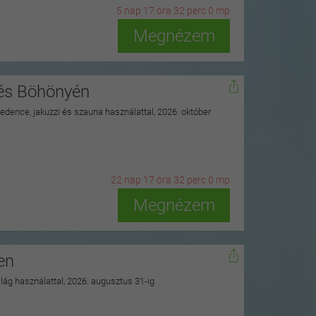
5
n
ap
17
ó
ra
31
p
erc
58
m
p
Megnézem
nés Böhönyén
 medence, jakuzzi és szauna használattal, 2026. október
22
n
ap
17
ó
ra
31
p
erc
58
m
p
Megnézem
en
ilág használattal, 2026. augusztus 31-ig