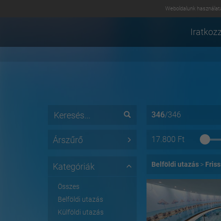
Weboldalunk használatá
Iratkozz
346
/
346
Árszűrő
17.800
Ft
Belföldi utazás
Fris
Kategóriák
Összes
Belföldi utazás
Külföldi utazás