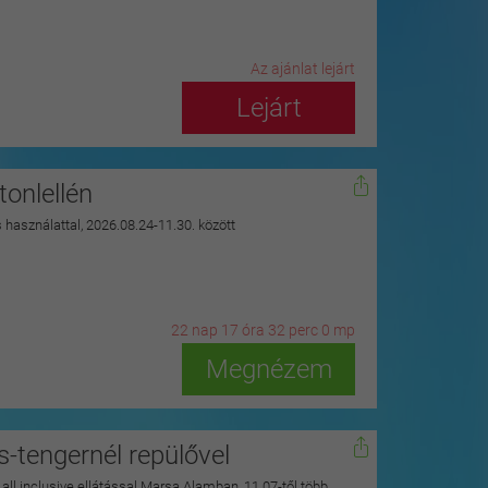
Az ajánlat lejárt
Lejárt
onlellén
s használattal, 2026.08.24-11.30. között
22
n
ap
17
ó
ra
31
p
erc
58
m
p
Megnézem
s-tengernél repülővel
y all inclusive ellátással Marsa Alamban, 11.07-től több