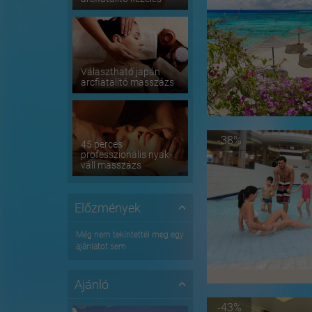
Választható japán
arcfiatalító masszázs
-38%
45 perces
professzionális nyak-
váll masszázs
Előzmények
Még nem tekintettél meg egy
ajánlatot sem
Ajánló
-43%