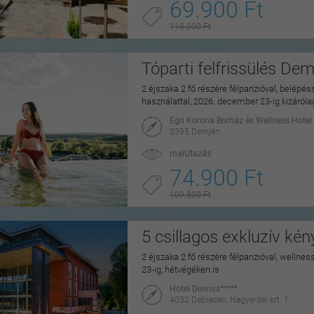
69.900 Ft
118.000 Ft
Tóparti felfrissülés De
2 éjszaka 2 fő részére félpanzióval, belépé
használattal, 2026. december 23-ig kizáról
Egri Korona Borház és Wellness Hotel
3395 Demjén
maiUtazás
74.900 Ft
109.800 Ft
5 csillagos exkluzív ké
2 éjszaka 2 fő részére félpanzióval, wellne
23-ig, hétvégéken is
Hotel Divinus*****
4032 Debrecen, Nagyerdei krt. 1.