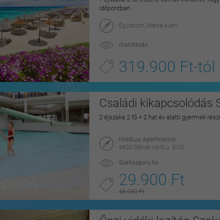
időpontban
Egyiptom, Marsa Alam
maiUtazás
319.900 Ft-tól
Családi kikapcsolódás 
2 éjszaka 2 fő + 2 hat év alatti gyermek rés
HoldLux Apartmanok
9600 Sárvár, Hold u. 8-10.
Szallasguru.hu
29.900 Ft
48.050 Ft