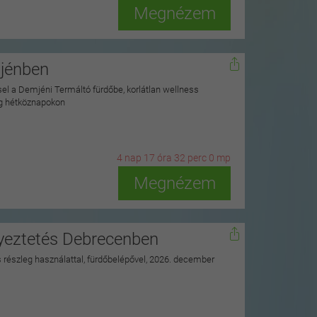
Megnézem
mjénben
ssel a Demjéni Termáltó fürdőbe, korlátlan wellness
ag hétköznapokon
4
n
ap
17
ó
ra
31
p
erc
58
m
p
Megnézem
nyeztetés Debrecenben
ss részleg használattal, fürdőbelépővel, 2026. december