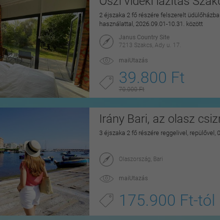
Őszi vidéki lazítás Sza
2 éjszaka 2 fő részére felszerelt üdülőházban
használattal, 2026.09.01-10.31. között
Janus Country Site
7213 Szakcs, Ady u. 17.
maiUtazás
39.800 Ft
70.000 Ft
Irány Bari, az olasz csi
3 éjszaka 2 fő részére reggelivel, repülővel,
Olaszország, Bari
maiUtazás
175.900 Ft-tól