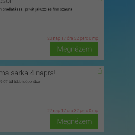
kcson
 önellátással, privát jakuzzi és finn szauna
20
n
ap
17
ó
ra
31
p
erc
58
m
p
Megnézem
zma sarka 4 napra!
 09.07-től több időpontban
27
n
ap
17
ó
ra
31
p
erc
58
m
p
Megnézem