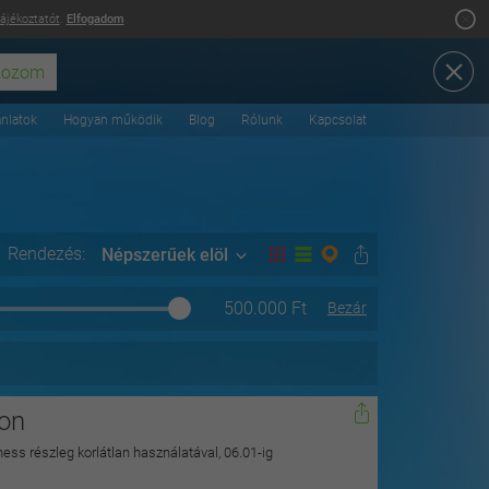
tájékoztatót
.
Elfogadom
ánlatok
Hogyan működik
Blog
Rólunk
Kapcsolat
Rendezés:
Népszerűek elöl
500.000
Ft
Bezár
kon
lness részleg korlátlan használatával, 06.01-ig