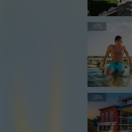
-32%
-20%