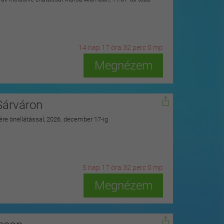
14
n
ap
17
ó
ra
31
p
erc
58
m
p
Megnézem
Sárváron
zére önellátással, 2026. december 17-ig
5
n
ap
17
ó
ra
31
p
erc
58
m
p
Megnézem