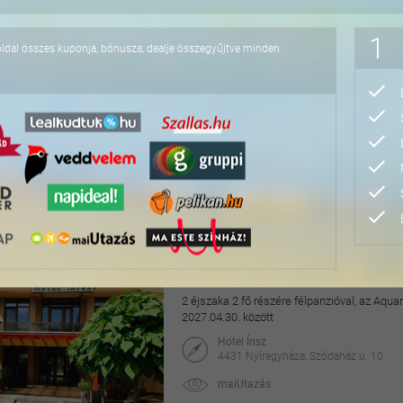
76.800 Ft
1
oldal összes kuponja, bónusza, dealje összegyűjtve minden
Hangulatos pihenés a v
2 éjszaka 2 fő részére a Dunakanyarban horg
2026.09.01-2027.02.28. között
Aquamarina Hotel
2025 Visegrád, Duna-parti út 2.
maiUtazás
49.990 Ft
78.000 Ft
Pihentető napok Nyíre
2 éjszaka 2 fő részére félpanzióval, az Aq
2027.04.30. között
Hotel Írisz
4431 Nyíregyháza, Szódaház u. 10.
maiUtazás