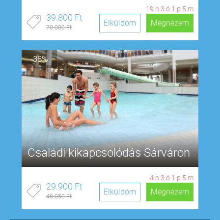
19
n
3
ó
1
p
4
m
39.800 Ft
Elküldöm
Megnézem
70.000 Ft
-38%
Családi kikapcsolódás Sárváron
4
n
3
ó
1
p
4
m
29.900 Ft
Elküldöm
Megnézem
48.050 Ft