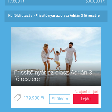
17.800
Ft
500.000
Ft
Külföldi utazás
Frissítő nyár az olasz Adrián 3 fő részére
Frissítő nyár az olasz Adrián 3
fő részére
Az ajánlat lejárt
179.900 Ft
Elküldöm
Lejárt