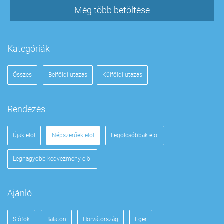
Még több betöltése
Kategóriák
Összes
Belföldi utazás
Külföldi utazás
Rendezés
Újak elöl
Népszerűek elöl
Legolcsóbbak elöl
Legnagyobb kedvezmény elöl
Ajánló
Siófok
Balaton
Horvátország
Eger