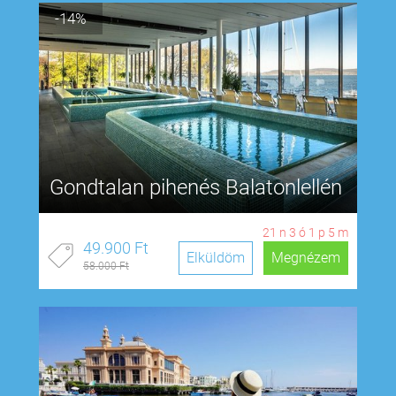
-14%
Gondtalan pihenés Balatonlellén
21
n
3
ó
1
p
4
m
49.900 Ft
Elküldöm
Megnézem
58.000 Ft