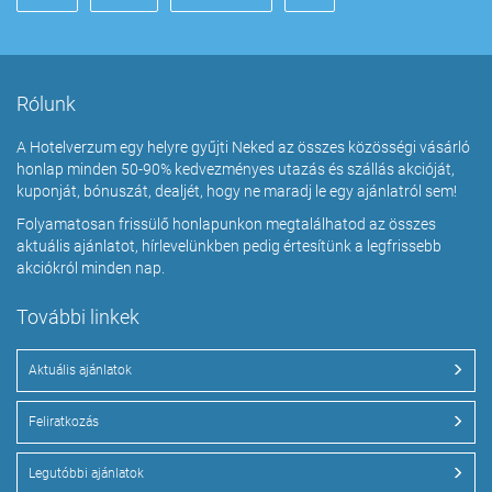
Rólunk
A Hotelverzum egy helyre gyűjti Neked az összes közösségi vásárló
honlap minden 50-90% kedvezményes utazás és szállás akcióját,
kuponját, bónuszát, dealjét, hogy ne maradj le egy ajánlatról sem!
Folyamatosan frissülő honlapunkon megtalálhatod az összes
aktuális ajánlatot, hírlevelünkben pedig értesítünk a legfrissebb
akciókról minden nap.
További linkek
Aktuális ajánlatok
Feliratkozás
Legutóbbi ajánlatok