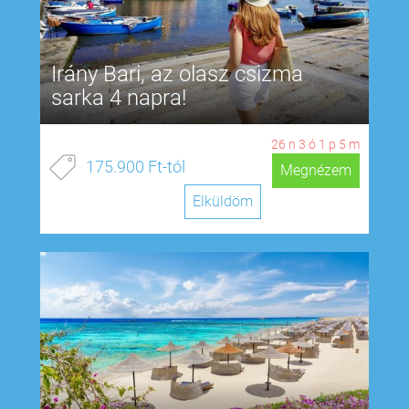
Irány Bari, az olasz csizma
sarka 4 napra!
26
n
3
ó
1
p
4
m
175.900 Ft-tól
Megnézem
Elküldöm