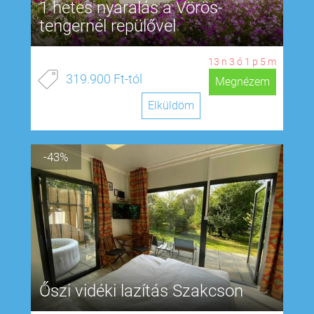
1 hetes nyaralás a Vörös-
tengernél repülővel
13
n
3
ó
1
p
4
m
319.900 Ft-tól
Megnézem
Elküldöm
-43%
Őszi vidéki lazítás Szakcson