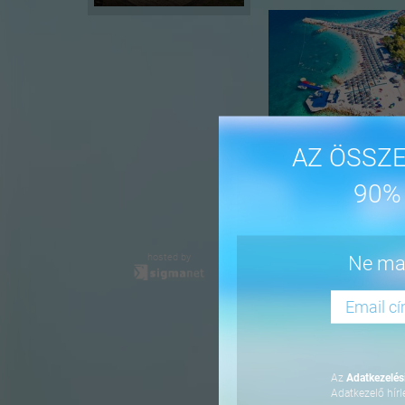
AZ ÖSSZE
90%
-16%
hosted by
Ne mar
Az
Adatkezelési
Adatkezelő hírl