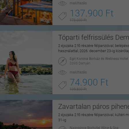
maiUtazás
137.900 Ft
173.000 Ft
Tóparti felfrissülés De
2 éjszaka 2 fő részére félpanzióval, belépé
használattal, 2026. december 23-ig kizáról
Egri Korona Borház és Wellness Hotel
3395 Demjén
maiUtazás
74.900 Ft
109.800 Ft
Zavartalan páros pihe
2 éjszaka 2 fő részére félpanzióval, kültéri
31-ig
Nagypince Borhotel Wine & Spa