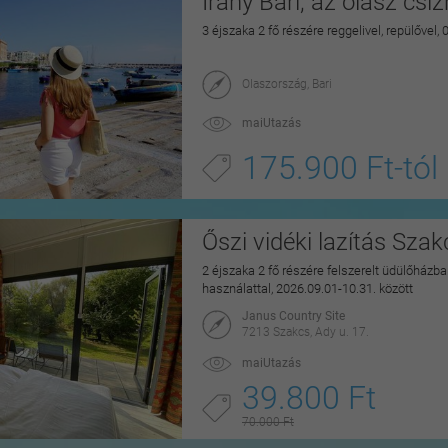
Irány Bari, az olasz csi
3 éjszaka 2 fő részére reggelivel, repülővel,
Olaszország, Bari
maiUtazás
175.900 Ft-tól
Őszi vidéki lazítás Sza
2 éjszaka 2 fő részére felszerelt üdülőházban
használattal, 2026.09.01-10.31. között
Janus Country Site
7213 Szakcs, Ady u. 17.
maiUtazás
39.800 Ft
70.000 Ft