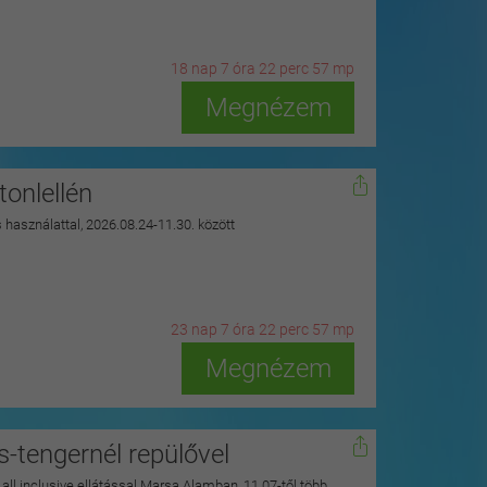
18
n
ap
7
ó
ra
22
p
erc
55
m
p
Megnézem
onlellén
s használattal, 2026.08.24-11.30. között
23
n
ap
7
ó
ra
22
p
erc
55
m
p
Megnézem
s-tengernél repülővel
y all inclusive ellátással Marsa Alamban, 11.07-től több