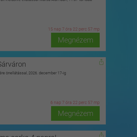
15
n
ap
7
ó
ra
22
p
erc
55
m
p
Megnézem
Sárváron
zére önellátással, 2026. december 17-ig
6
n
ap
7
ó
ra
22
p
erc
55
m
p
Megnézem