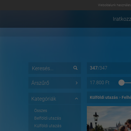
Weboldalunk használatá
Iratkozz
347
/
347
Árszűrő
17.800
Ft
Külföldi utazás
Felh
Kategóriák
Összes
Belföldi utazás
Külföldi utazás