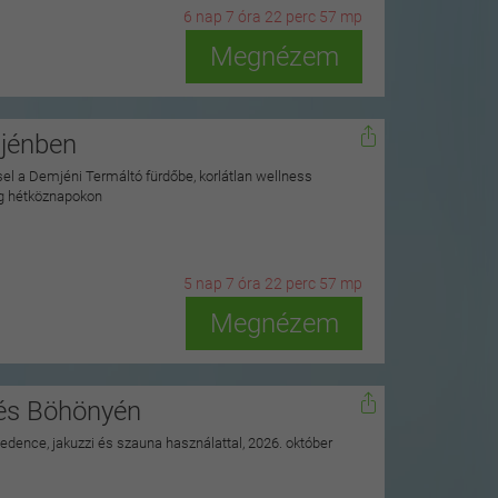
6
n
ap
7
ó
ra
22
p
erc
55
m
p
Megnézem
mjénben
ssel a Demjéni Termáltó fürdőbe, korlátlan wellness
ag hétköznapokon
5
n
ap
7
ó
ra
22
p
erc
55
m
p
Megnézem
nés Böhönyén
 medence, jakuzzi és szauna használattal, 2026. október