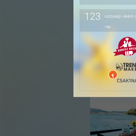
123
közösségi vásárló 
-16%
nap
-36%