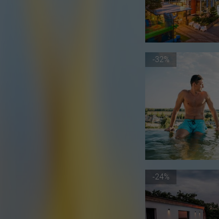
-32%
-24%