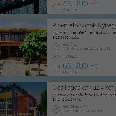
49.990 Ft
78.000 Ft
Pihentető napok Nyíre
2 éjszaka 2 fő részére félpanzióval, az Aq
2027.04.30. között
Hotel Írisz
4431 Nyíregyháza, Szódaház u. 10.
maiUtazás
69.900 Ft
118.000 Ft
5 csillagos exkluzív ké
2 éjszaka 2 fő részére félpanzióval, wellne
23-ig, hétvégéken is
Hotel Divinus*****
4032 Debrecen, Nagyerdei krt. 1.