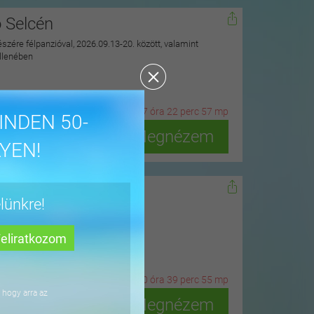
ó Selcén
észére félpanzióval, 2026.09.13-20. között, valamint
ellenében
21
n
ap
7
ó
ra
22
p
erc
55
m
p
INDEN 50-
Megnézem
YEN!
dőn
lünkre!
ius 15-ig
4
n
ap
0
ó
ra
39
p
erc
53
m
p
 hogy arra az
Megnézem