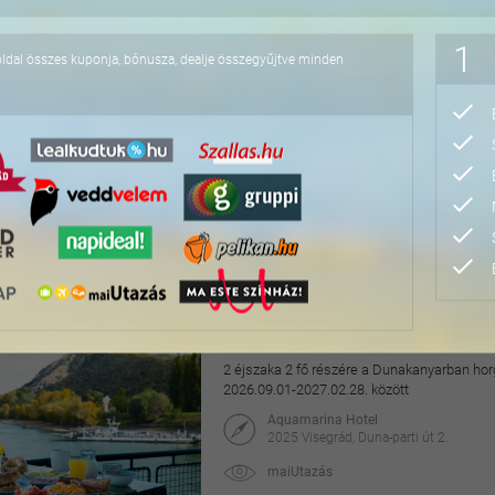
76.800 Ft
1
oldal összes kuponja, bónusza, dealje összegyűjtve minden
Felfrissülés és nyuga
2 éjszaka 2 fő részére félpanzióval, csodás 
2026. október 22-ig
Cardoner Hotel****
2098 Pilisszentkereszt, Fény u. 1.
maiUtazás
79.900 Ft
95.040 Ft
Hangulatos pihenés a v
2 éjszaka 2 fő részére a Dunakanyarban horg
2026.09.01-2027.02.28. között
Aquamarina Hotel
2025 Visegrád, Duna-parti út 2.
maiUtazás