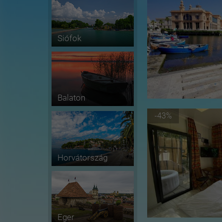
Siófok
Balaton
-43%
Horvátország
Eger