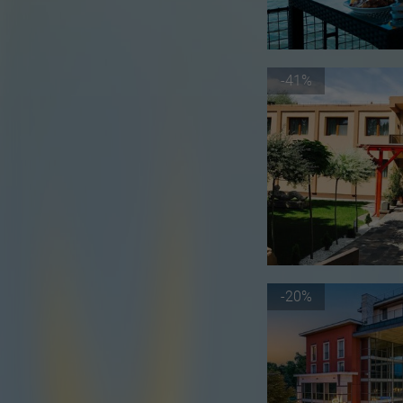
-41%
-20%