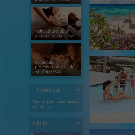
Választható japán
arcfiatalító masszázs
-38%
45 perces
professzionális nyak-
váll masszázs
Előzmények
Még nem tekintettél meg egy
ajánlatot sem
Ajánló