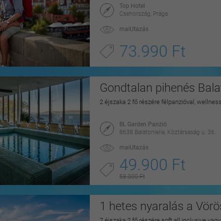
Top Hotel
Csehország, Prága
maiUtazás
73.990 Ft
Gondtalan pihenés Balat
2 éjszaka 2 fő részére félpanzióval, wellnes
BL Garden Panzió
8638 Balatonlelle, Köztársaság u. 36.
maiUtazás
49.900 Ft
58.000 Ft
1 hetes nyaralás a Vörö
7 éjszaka 2 fő részére soft all inclusive vag