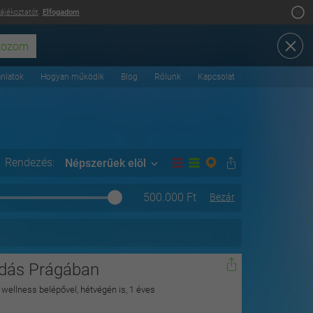
tájékoztatót
.
Elfogadom
ánlatok
Hogyan működik
Blog
Rólunk
Kapcsolat
Rendezés:
Népszerűek elöl
500.000
Ft
Bezár
odás Prágában
n wellness belépővel, hétvégén is, 1 éves