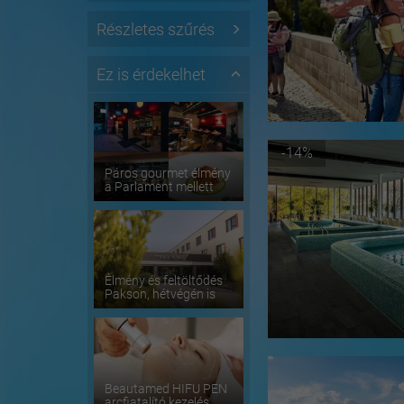
Részletes szűrés
Ez is érdekelhet
-14%
Páros gourmet élmény
a Parlament mellett
Élmény és feltöltődés
Pakson, hétvégén is
Beautamed HIFU PEN
arcfiatalító kezelés