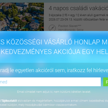
4 napos családi vakáci
3 éjszaka 2 fő + egy 12 éven aluli gyermek r
2026.07.23-09.13. közötti időszakban felár 
Pavilon Slaven***
Horvátország, Selce
maiUtazás
S KÖZÖSSÉGI VÁSÁRLÓ HONLAP M
144.900 Ft
 KEDVEZMÉNYES AKCIÓJA EGY HEL
4 napos lazítás Bükfür
adj le egyetlen akcióról sem, iratkozz fel hírleve
3 éjszaka 2 fő részére önellátással, 2027. júl
Apartman Hotel Bükfürdő***
9740 Bük, Termál krt. 41/A
Email címedet nem adjuk ki, nem küldünk kéretlen levelet.
orango
 Tájékoztatót
elolvastam és megértettem, hozzájárulok e-mail címem kezeléséhez és
64.800 Ft
evelet küldjön, mely hozzájárulást bármikor visszavonhatom.