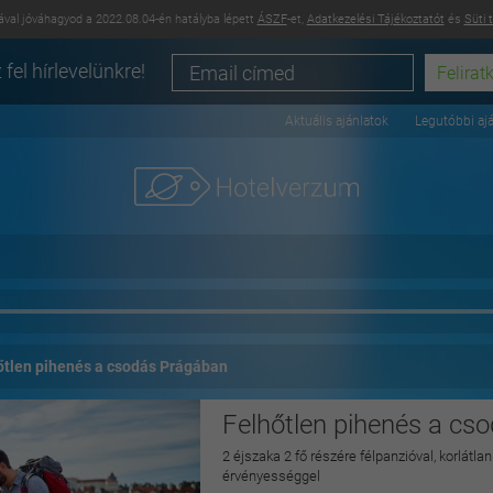
val jóváhagyod a 2022.08.04-én hatályba lépett
ÁSZF
-et,
Adatkezelési Tájékoztatót
és
Süti 
 fel hírlevelünkre!
Aktuális ajánlatok
Legutóbbi aj
őtlen pihenés a csodás Prágában
Felhőtlen pihenés a cs
2 éjszaka 2 fő részére félpanzióval, korlátla
érvényességgel