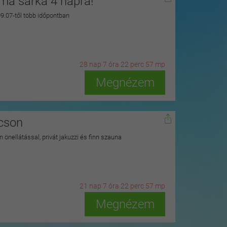
zma sarka 4 napra!
 09.07-től több időpontban
28
n
ap
7
ó
ra
22
p
erc
55
m
p
Megnézem
kcson
 önellátással, privát jakuzzi és finn szauna
21
n
ap
7
ó
ra
22
p
erc
55
m
p
Megnézem