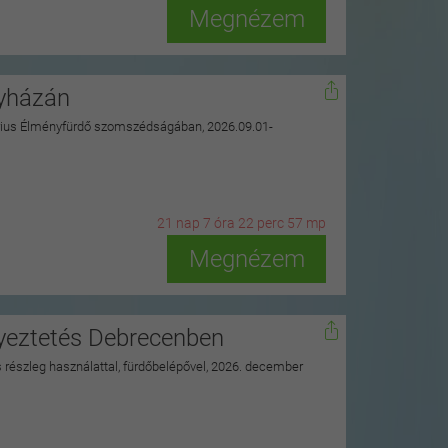
Megnézem
gyházán
uarius Élményfürdő szomszédságában, 2026.09.01-
21
n
ap
7
ó
ra
22
p
erc
55
m
p
Megnézem
nyeztetés Debrecenben
ss részleg használattal, fürdőbelépővel, 2026. december