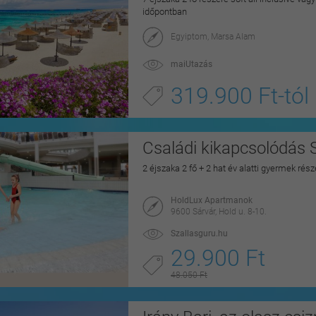
időpontban
Egyiptom, Marsa Alam
maiUtazás
319.900 Ft-tól
Családi kikapcsolódás 
2 éjszaka 2 fő + 2 hat év alatti gyermek rés
HoldLux Apartmanok
9600 Sárvár, Hold u. 8-10.
Szallasguru.hu
29.900 Ft
48.050 Ft