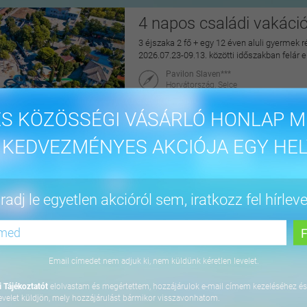
4 napos családi vakáci
3 éjszaka 2 fő + egy 12 éven aluli gyermek r
2026.07.23-09.13. közötti időszakban felár 
Pavilon Slaven***
Horvátország, Selce
maiUtazás
S KÖZÖSSÉGI VÁSÁRLÓ HONLAP M
144.900 Ft
 KEDVEZMÉNYES AKCIÓJA EGY HEL
Felfrissülés és nyuga
adj le egyetlen akcióról sem, iratkozz fel hírleve
2 éjszaka 2 fő részére félpanzióval, csodás 
2026. október 22-ig
Cardoner Hotel****
2098 Pilisszentkereszt, Fény u. 1.
Email címedet nem adjuk ki, nem küldünk kéretlen levelet.
maiUtazás
 Tájékoztatót
elolvastam és megértettem, hozzájárulok e-mail címem kezeléséhez és
79.900 Ft
evelet küldjön, mely hozzájárulást bármikor visszavonhatom.