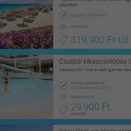
időpontban
Egyiptom, Marsa Alam
maiUtazás
319.900 Ft-tól
Családi kikapcsolódás 
2 éjszaka 2 fő + 2 hat év alatti gyermek rés
HoldLux Apartmanok
9600 Sárvár, Hold u. 8-10.
Szallasguru.hu
29.900 Ft
48.050 Ft