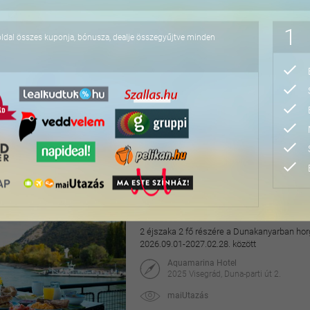
95.040 Ft
1
oldal összes kuponja, bónusza, dealje összegyűjtve minden
4 napos lazítás Bükfür
3 éjszaka 2 fő részére önellátással, 2027. júl
Apartman Hotel Bükfürdő***
9740 Bük, Termál krt. 41/A
orango
64.800 Ft
76.800 Ft
Hangulatos pihenés a v
2 éjszaka 2 fő részére a Dunakanyarban horg
2026.09.01-2027.02.28. között
Aquamarina Hotel
2025 Visegrád, Duna-parti út 2.
maiUtazás