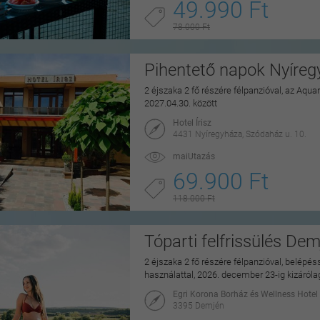
49.990 Ft
78.000 Ft
Pihentető napok Nyíre
2 éjszaka 2 fő részére félpanzióval, az Aq
2027.04.30. között
Hotel Írisz
4431 Nyíregyháza, Szódaház u. 10.
maiUtazás
69.900 Ft
118.000 Ft
Tóparti felfrissülés De
2 éjszaka 2 fő részére félpanzióval, belépé
használattal, 2026. december 23-ig kizáról
Egri Korona Borház és Wellness Hotel
3395 Demjén