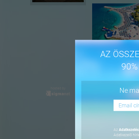
AZ ÖSSZE
90%
-16%
hosted by
Ne mar
Az
Adatkezelési
Adatkezelő hírl