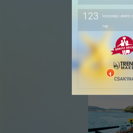
123
közösségi vásárló 
-16%
nap
-36%