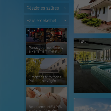
Részletes szűrés
Ez is érdekelhet
-14%
Páros gourmet élmény
a Parlament mellett
Élmény és feltöltődés
Pakson, hétvégén is
Beautamed HIFU PEN
arcfiatalító kezelés