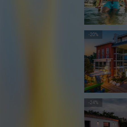
-20%
-24%