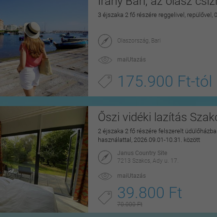
Irány Bari, az olasz csi
3 éjszaka 2 fő részére reggelivel, repülővel,
Olaszország, Bari
maiUtazás
175.900 Ft-tól
Őszi vidéki lazítás Sza
2 éjszaka 2 fő részére felszerelt üdülőházban
használattal, 2026.09.01-10.31. között
Janus Country Site
7213 Szakcs, Ady u. 17.
maiUtazás
39.800 Ft
70.000 Ft