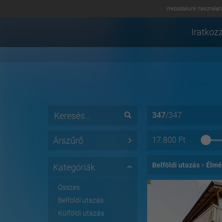
Weboldalunk használatá
Iratkozz
347
/
347
Árszűrő
17.800
Ft
Belföldi utazás
Élmé
Kategóriák
Összes
Belföldi utazás
Külföldi utazás