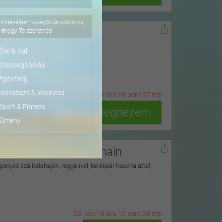
hírlevélben kategóriákra bontva,
dőn
ahogy Te szeretnéd
ius 15-ig
Étel & Ital
Szépségápolás
Egészség
Masszázs & Wellness
4
n
ap
12
ó
ra
29
p
erc
26
m
p
Sport & Fitnees
Megnézem
Élmény
isegrádi Duna hullámain
onyzó szállodahajón, reggelivel, kerékpár használattal,
22
n
ap
19
ó
ra
12
p
erc
28
m
p