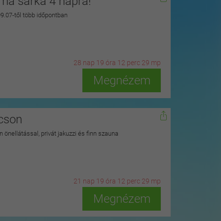
zma sarka 4 napra!
 09.07-től több időpontban
28
n
ap
19
ó
ra
12
p
erc
28
m
p
Megnézem
kcson
 önellátással, privát jakuzzi és finn szauna
21
n
ap
19
ó
ra
12
p
erc
28
m
p
Megnézem