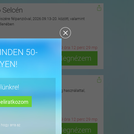
ó Selcén
észére félpanzióval, 2026.09.13-20. között, valamint
ellenében
21
n
ap
19
ó
ra
12
p
erc
28
m
p
INDEN 50-
Megnézem
YEN!
lom Dobogókőn
lünkre!
erdei környezetben, rekreációs részleg használattal,
19
ó
ra
12
p
erc
28
m
p
 hogy arra az
Megnézem