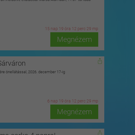
15
n
ap
19
ó
ra
12
p
erc
28
m
p
Megnézem
Sárváron
zére önellátással, 2026. december 17-ig
6
n
ap
19
ó
ra
12
p
erc
28
m
p
Megnézem