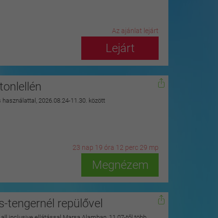
Az ajánlat lejárt
Lejárt
onlellén
s használattal, 2026.08.24-11.30. között
23
n
ap
19
ó
ra
12
p
erc
28
m
p
Megnézem
s-tengernél repülővel
y all inclusive ellátással Marsa Alamban, 11.07-től több