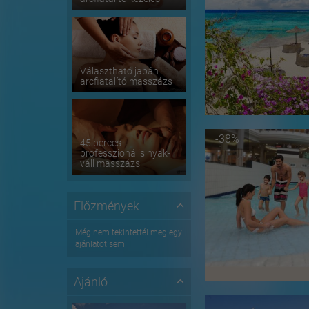
Választható japán
arcfiatalító masszázs
-38%
45 perces
professzionális nyak-
váll masszázs
Előzmények
Még nem tekintettél meg egy
ajánlatot sem
Ajánló