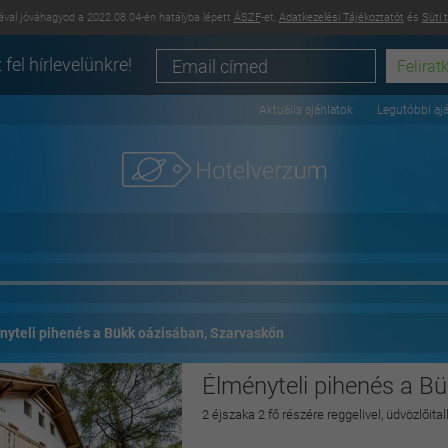
val jóváhagyod a 2022.08.04-én hatályba lépett
ÁSZF
-et,
Adatkezelési Tájékoztatót
és
Süti 
 fel hírlevelünkre!
Aktuális ajánlatok
Legutóbbi aj
nyteli pihenés a Bükk oázisában, Szarvaskőn
Élményteli pihenés a B
2 éjszaka 2 fő részére reggelivel, üdvözlőital