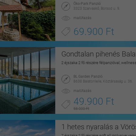
Öko-Park Panzió
3323 Szarvaskő, Borsod u. 9.
maiUtazás
69.900 Ft
Gondtalan pihenés Balat
2 éjszaka 2 fő részére félpanzióval, wellnes
BL Garden Panzió
8638 Balatonlelle, Köztársaság u. 36.
maiUtazás
49.900 Ft
58.000 Ft
1 hetes nyaralás a Vörö
7 éjszaka 2 fő részére soft all inclusive vag