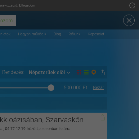
tájékoztatót
.
Elfogadom
ánlatok
Hogyan működik
Blog
Rólunk
Kapcsolat
Rendezés:
Népszerűek elöl
500.000
Ft
Bezár
ükk oázisában, Szarvaskőn
lal, 04.17-12.19. között, szezonban felárral