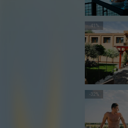
-41%
-32%