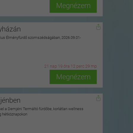
Megnézem
gyházán
uarius Élményfürdő szomszédságában, 2026.09.01-
21
n
ap
19
ó
ra
12
p
erc
28
m
p
Megnézem
mjénben
ssel a Demjéni Termáltó fürdőbe, korlátlan wellness
ag hétköznapokon