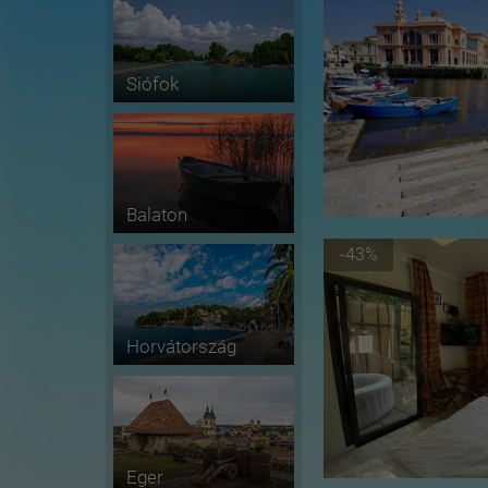
Siófok
Balaton
-43%
Horvátország
Eger