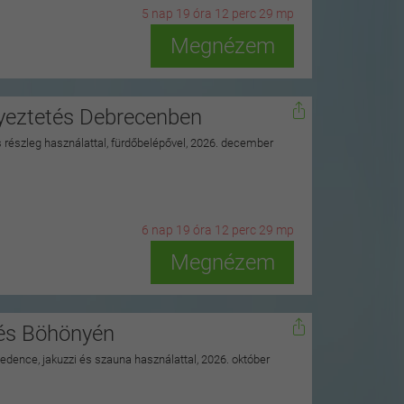
5
n
ap
19
ó
ra
12
p
erc
28
m
p
Megnézem
nyeztetés Debrecenben
ss részleg használattal, fürdőbelépővel, 2026. december
6
n
ap
19
ó
ra
12
p
erc
28
m
p
Megnézem
nés Böhönyén
 medence, jakuzzi és szauna használattal, 2026. október