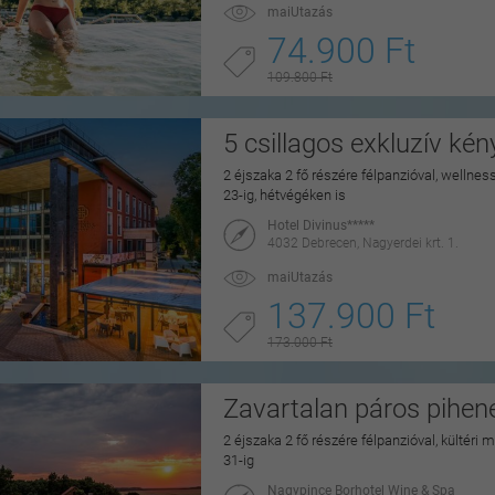
maiUtazás
74.900 Ft
109.800 Ft
5 csillagos exkluzív ké
2 éjszaka 2 fő részére félpanzióval, wellne
23-ig, hétvégéken is
Hotel Divinus*****
4032 Debrecen, Nagyerdei krt. 1.
maiUtazás
137.900 Ft
173.000 Ft
Zavartalan páros pihe
2 éjszaka 2 fő részére félpanzióval, kültéri
31-ig
Nagypince Borhotel Wine & Spa