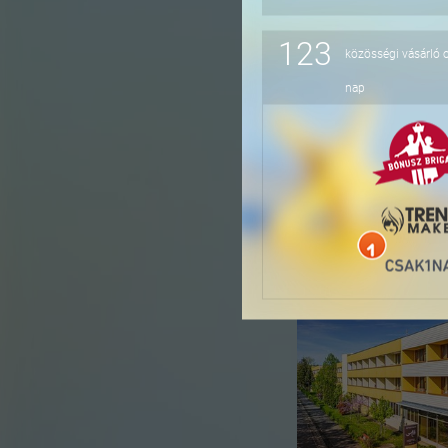
123
közösségi vásárló 
-36%
nap
-16%