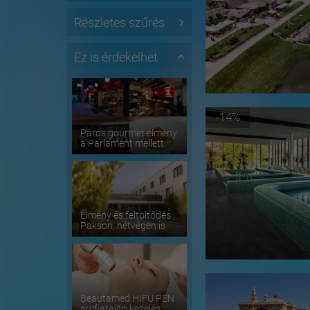
Részletes szűrés
Ez is érdekelhet
-14%
Páros gourmet élmény
a Parlament mellett
Élmény és feltöltődés
Pakson, hétvégén is
Beautamed HIFU PEN
arcfiatalító kezelés