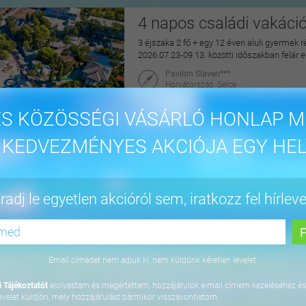
4 napos családi vakáci
3 éjszaka 2 fő + egy 12 éven aluli gyermek r
2026.07.23-09.13. közötti időszakban felár 
Pavilon Slaven***
Horvátország, Selce
maiUtazás
S KÖZÖSSÉGI VÁSÁRLÓ HONLAP M
144.900 Ft
 KEDVEZMÉNYES AKCIÓJA EGY HEL
Pihentető napok Nyíre
adj le egyetlen akcióról sem, iratkozz fel hírleve
2 éjszaka 2 fő részére félpanzióval, az Aq
2027.04.30. között
Hotel Írisz
4431 Nyíregyháza, Szódaház u. 10.
Email címedet nem adjuk ki, nem küldünk kéretlen levelet.
maiUtazás
 Tájékoztatót
elolvastam és megértettem, hozzájárulok e-mail címem kezeléséhez és
69.900 Ft
evelet küldjön, mely hozzájárulást bármikor visszavonhatom.