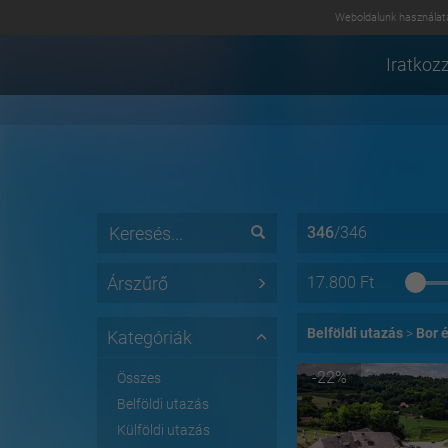
Weboldalunk használatá
Iratkozz
346
/
346
Árszűrő
17.800
Ft
Belföldi utazás
Bor 
Kategóriák
-22%
Összes
Belföldi utazás
Külföldi utazás