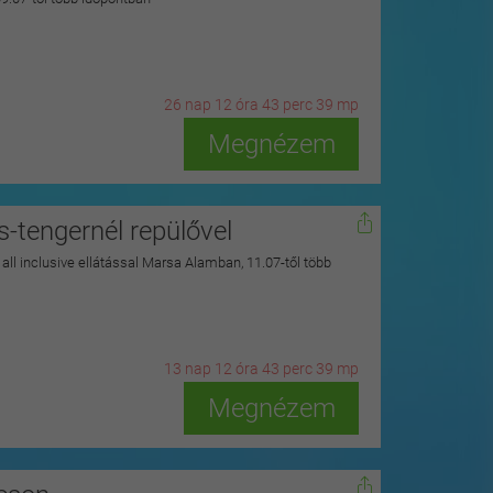
26
n
ap
12
ó
ra
43
p
erc
37
m
p
Megnézem
s-tengernél repülővel
y all inclusive ellátással Marsa Alamban, 11.07-től több
13
n
ap
12
ó
ra
43
p
erc
37
m
p
Megnézem