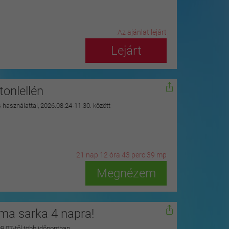
Az ajánlat lejárt
Lejárt
onlellén
s használattal, 2026.08.24-11.30. között
21
n
ap
12
ó
ra
43
p
erc
37
m
p
Megnézem
zma sarka 4 napra!
 09.07-től több időpontban