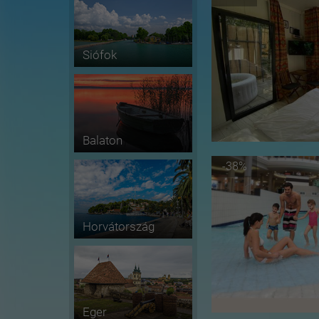
Siófok
Balaton
-38%
Horvátország
Eger