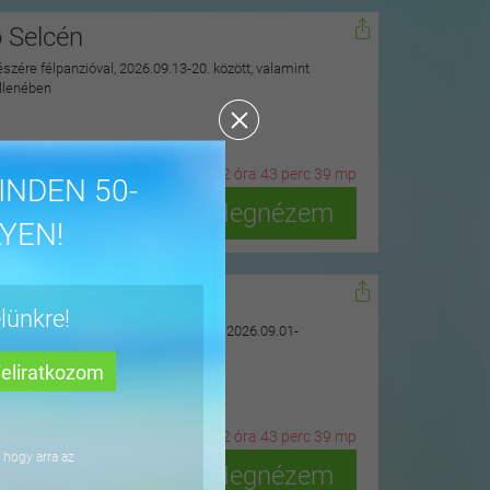
ó Selcén
észére félpanzióval, 2026.09.13-20. között, valamint
ellenében
19
n
ap
12
ó
ra
43
p
erc
37
m
p
INDEN 50-
Megnézem
YEN!
gyházán
lünkre!
uarius Élményfürdő szomszédságában, 2026.09.01-
19
n
ap
12
ó
ra
43
p
erc
37
m
p
 hogy arra az
Megnézem