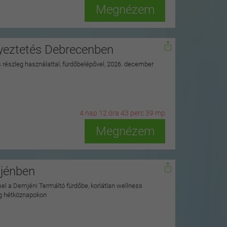
Megnézem
nyeztetés Debrecenben
ss részleg használattal, fürdőbelépővel, 2026. december
4
n
ap
12
ó
ra
43
p
erc
37
m
p
Megnézem
mjénben
ssel a Demjéni Termáltó fürdőbe, korlátlan wellness
ag hétköznapokon