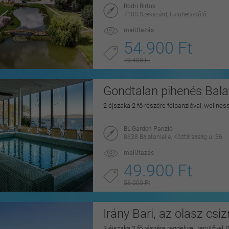
Bodri Birtok
7100 Szekszárd, Faluhely-dűlő
maiUtazás
54.900 Ft
70.400 Ft
Gondtalan pihenés Balat
2 éjszaka 2 fő részére félpanzióval, wellnes
BL Garden Panzió
8638 Balatonlelle, Köztársaság u. 36.
maiUtazás
49.900 Ft
58.000 Ft
Irány Bari, az olasz csi
3 éjszaka 2 fő részére reggelivel, repülővel,