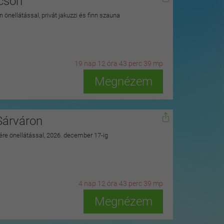
kcson
 önellátással, privát jakuzzi és finn szauna
19
n
ap
12
ó
ra
43
p
erc
37
m
p
Megnézem
Sárváron
zére önellátással, 2026. december 17-ig
4
n
ap
12
ó
ra
43
p
erc
37
m
p
Megnézem