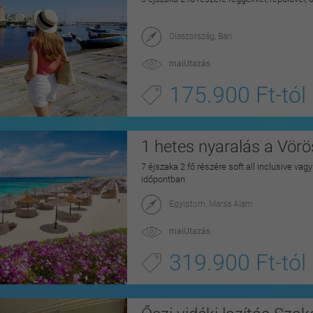
Olaszország, Bari
maiUtazás
175.900 Ft-tól
1 hetes nyaralás a Vörö
7 éjszaka 2 fő részére soft all inclusive vag
időpontban
Egyiptom, Marsa Alam
maiUtazás
319.900 Ft-tól