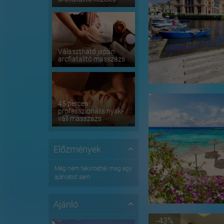
Választható japán
arcfiatalító masszázs
45 perces
professzionális nyak-
váll masszázs
Előzmények
Még nem tekintettél meg egy
ajánlatot sem
Ajánló
-43%