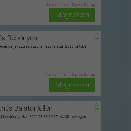
3
n
ap
12
ó
ra
43
p
erc
37
m
p
Megnézem
nés Böhönyén
 medence, jakuzzi és szauna használattal, 2026. október
21
n
ap
12
ó
ra
43
p
erc
37
m
p
Megnézem
nés Balatonlellén
ási lehetőségekkel, 2026.08.28-10.15. között, hétvégén