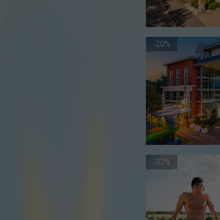
-20%
-32%