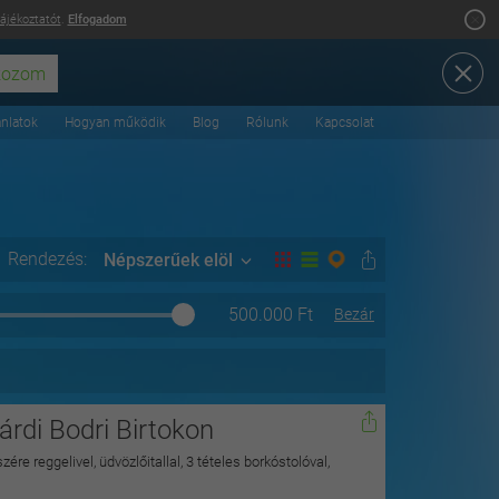
tájékoztatót
.
Elfogadom
ánlatok
Hogyan működik
Blog
Rólunk
Kapcsolat
Rendezés:
Népszerűek elöl
500.000
Ft
Bezár
rdi Bodri Birtokon
ére reggelivel, üdvözlőitallal, 3 tételes borkóstolóval,