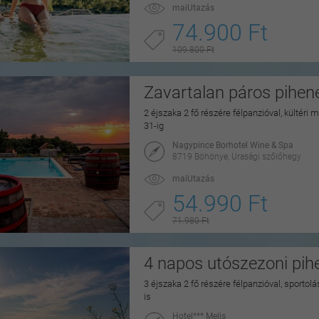
maiUtazás
74.900 Ft
109.800 Ft
Zavartalan páros pihe
2 éjszaka 2 fő részére félpanzióval, kültéri
31-ig
Nagypince Borhotel Wine & Spa
8719 Böhönye, Urasági szőlőhegy
maiUtazás
54.990 Ft
71.980 Ft
4 napos utószezoni pihe
3 éjszaka 2 fő részére félpanzióval, sportol
is
Hotel*** Melis