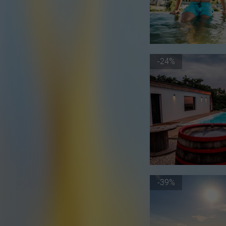
-24%
-39%