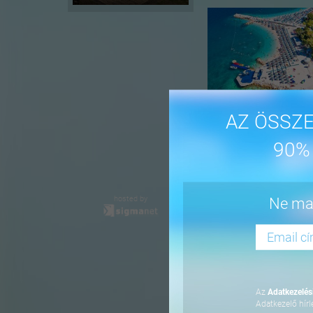
AZ ÖSSZE
90%
-41%
hosted by
Ne mar
Az
Adatkezelési
Adatkezelő hírl