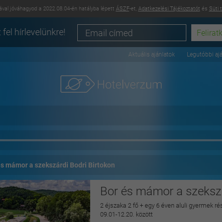
val jóváhagyod a 2022.08.04-én hatályba lépett
ÁSZF
-et,
Adatkezelési Tájékoztatót
és
Süti 
 fel hírlevelünkre!
Aktuális ajánlatok
Legutóbbi aj
és mámor a szekszárdi Bodri Birtokon
Bor és mámor a szekszá
2 éjszaka 2 fő + egy 6 éven aluli gyermek rész
09.01-12.20. között