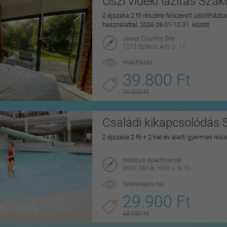
Őszi vidéki lazítás Sza
2 éjszaka 2 fő részére felszerelt üdülőházban
használattal, 2026.09.01-10.31. között
Janus Country Site
7213 Szakcs, Ady u. 17.
maiUtazás
39.800 Ft
70.000 Ft
Családi kikapcsolódás 
2 éjszaka 2 fő + 2 hat év alatti gyermek rés
HoldLux Apartmanok
9600 Sárvár, Hold u. 8-10.
Szallasguru.hu
29.900 Ft
48.050 Ft