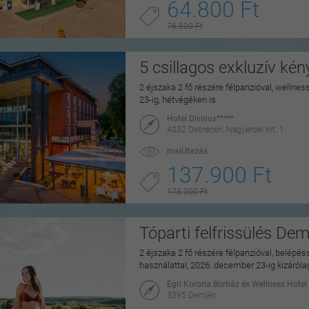
64.800 Ft
76.800 Ft
5 csillagos exkluzív ké
2 éjszaka 2 fő részére félpanzióval, wellne
23-ig, hétvégéken is
Hotel Divinus*****
4032 Debrecen, Nagyerdei krt. 1.
maiUtazás
137.900 Ft
173.000 Ft
Tóparti felfrissülés De
2 éjszaka 2 fő részére félpanzióval, belépé
használattal, 2026. december 23-ig kizáról
Egri Korona Borház és Wellness Hotel
3395 Demjén