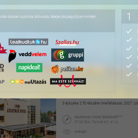
118.000 Ft
1
oldal összes kuponja, bónusza, dealje összegyűjtve minden
Hangulatos pihenés a v
2 éjszaka 2 fő részére a Dunakanyarban horg
2026.09.01-2027.02.28. között
Aquamarina Hotel
2025 Visegrád, Duna-parti út 2.
maiUtazás
49.990 Ft
78.000 Ft
4 napos lazítás Bükfür
3 éjszaka 2 fő részére önellátással, 2027. júl
Apartman Hotel Bükfürdő***
9740 Bük, Termál krt. 41/A
orango