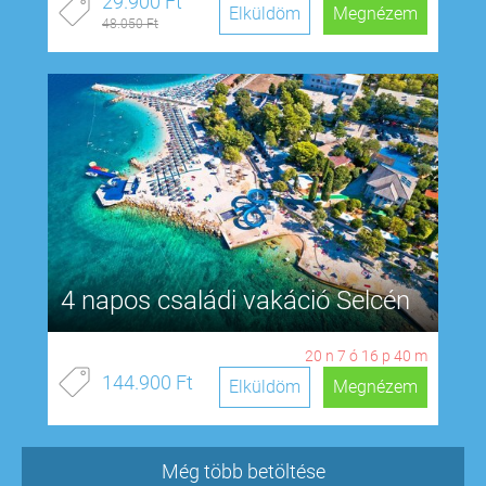
29.900 Ft
Elküldöm
Megnézem
48.050 Ft
4 napos családi vakáció Selcén
20
n
7
ó
16
p
39
m
144.900 Ft
Elküldöm
Megnézem
Még több betöltése