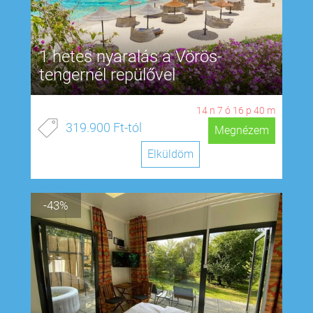
1 hetes nyaralás a Vörös-
tengernél repülővel
14
n
7
ó
16
p
39
m
319.900 Ft-tól
Megnézem
Elküldöm
-43%