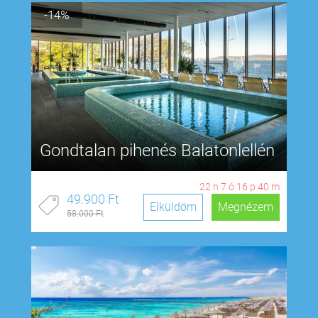
-14%
Gondtalan pihenés Balatonlellén
22
n
7
ó
16
p
39
m
49.900 Ft
Elküldöm
Megnézem
58.000 Ft