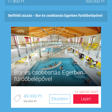
17.800
Ft
500.000
Ft
Belföldi utazás
Bor és csobbanás Egerben fürdőbelépővel
-49%
Bor és csobbanás Egerben
fürdőbelépővel
Az ajánlat lejárt
49.990 Ft
Elküldöm
Lejárt
98.000 Ft