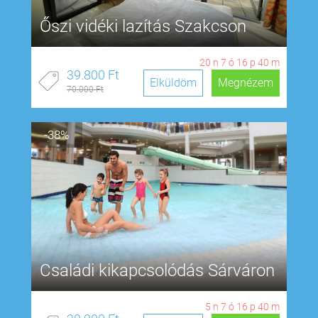
Őszi vidéki lazítás Szakcson
20
n
7
ó
16
p
39
m
39.800 Ft
Elküldöm
Megnézem
70.000 Ft
-38%
Családi kikapcsolódás Sárváron
5
n
7
ó
16
p
39
m