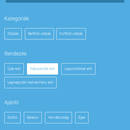
Kategóriák
Összes
Belföldi utazás
Külföldi utazás
Rendezés
Újak elöl
Népszerűek elöl
Legolcsóbbak elöl
Legnagyobb kedvezmény elöl
Ajánló
Siófok
Balaton
Horvátország
Eger