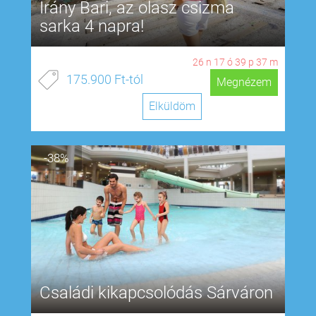
Irány Bari, az olasz csizma
sarka 4 napra!
26
n
17
ó
39
p
37
m
175.900 Ft-tól
Megnézem
Elküldöm
-38%
Családi kikapcsolódás Sárváron