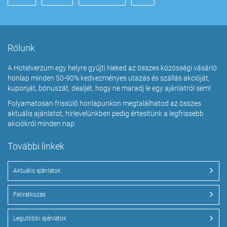
Rólunk
A Hotelverzum egy helyre gyűjti Neked az összes közösségi vásárló
honlap minden 50-90% kedvezményes utazás és szállás akcióját,
kuponját, bónuszát, dealjét, hogy ne maradj le egy ajánlatról sem!
Folyamatosan frissülő honlapunkon megtalálhatod az összes
aktuális ajánlatot, hírlevelünkben pedig értesítünk a legfrissebb
akciókról minden nap.
További linkek
Aktuális ajánlatok
Feliratkozás
Legutóbbi ajánlatok