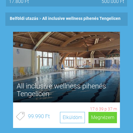
17.800
Ft
500.000
Ft
Belföldi utazás
All inclusive wellness pihenés Tengelicen
All inclusive wellness pihenés
Tengelicen
17
ó
39
p
37
m
99.990 Ft
Elküldöm
Megnézem