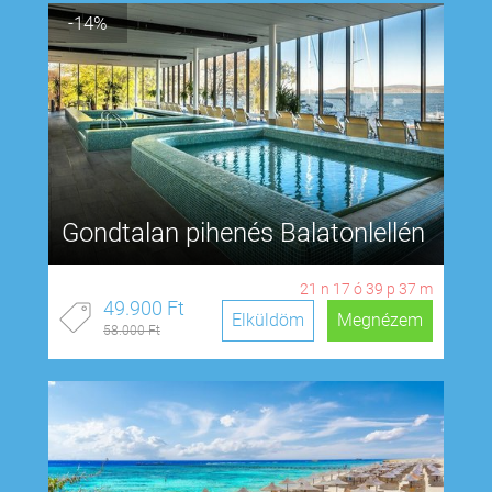
-14%
Gondtalan pihenés Balatonlellén
21
n
17
ó
39
p
37
m
49.900 Ft
Elküldöm
Megnézem
58.000 Ft