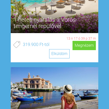
1 hetes nyaralás a Vörös-
tengernél repülővel
13
n
17
ó
39
p
37
m
319.900 Ft-tól
Megnézem
Elküldöm