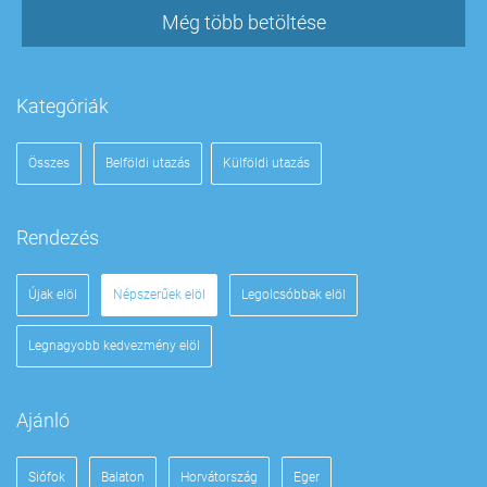
Még több betöltése
Kategóriák
Összes
Belföldi utazás
Külföldi utazás
Rendezés
Újak elöl
Népszerűek elöl
Legolcsóbbak elöl
Legnagyobb kedvezmény elöl
Ajánló
Siófok
Balaton
Horvátország
Eger