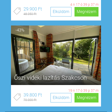
4
n
17
ó
39
p
37
m
29.900 Ft
Elküldöm
Megnézem
48.050 Ft
-43%
Őszi vidéki lazítás Szakcson
19
n
17
ó
39
p
37
m
39.800 Ft
Elküldöm
Megnézem
70.000 Ft