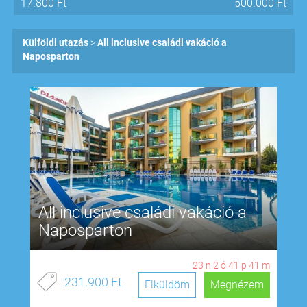
17.800
Ft
500.000
Ft
Külföldi utazás
All inclusive családi vakáció a
Naposparton
All inclusive családi vakáció a
Naposparton
23
n
2
ó
41
p
40
m
231.900 Ft
Elküldöm
Megnézem