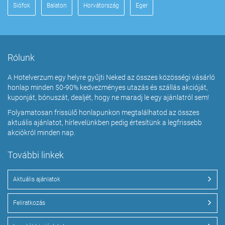
Siófok
Balaton
Horvátország
Eger
Rólunk
A Hotelverzum egy helyre gyűjti Neked az összes közösségi vásárló
honlap minden 50-90% kedvezményes utazás és szállás akcióját,
kuponját, bónuszát, dealjét, hogy ne maradj le egy ajánlatról sem!
Folyamatosan frissülő honlapunkon megtalálhatod az összes
aktuális ajánlatot, hírlevelünkben pedig értesítünk a legfrissebb
akciókról minden nap.
További linkek
Aktuális ajánlatok
Feliratkozás