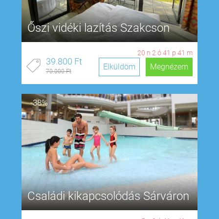
Őszi vidéki lazítás Szakcson
20
n
2
ó
41
p
40
m
39.800 Ft
Elküldöm
Megnézem
70.000 Ft
-38%
Családi kikapcsolódás Sárváron