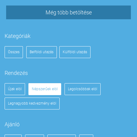
Még több betöltése
Kategóriák
Összes
Belföldi utazás
Külföldi utazás
Rendezés
Újak elöl
Népszerűek elöl
Legolcsóbbak elöl
Legnagyobb kedvezmény elöl
Ajánló