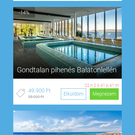
-14%
Gondtalan pihenés Balatonlellén
22
n
2
ó
41
p
40
m
49.900 Ft
Elküldöm
Megnézem
58.000 Ft