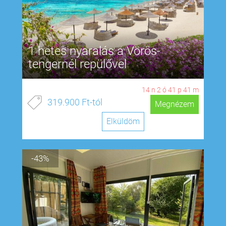
1 hetes nyaralás a Vörös-
tengernél repülővel
14
n
2
ó
41
p
40
m
319.900 Ft-tól
Megnézem
Elküldöm
-43%