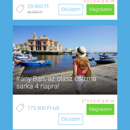
5
n
2
ó
41
p
40
m
29.900 Ft
Elküldöm
Megnézem
48.050 Ft
Irány Bari, az olasz csizma
sarka 4 napra!
27
n
2
ó
41
p
40
m
175.900 Ft-tól
Megnézem
Elküldöm