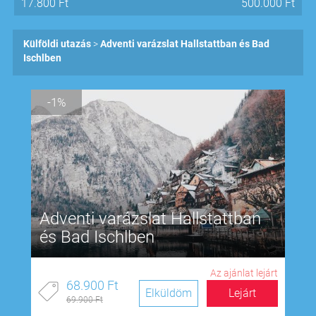
17.800
Ft
500.000
Ft
Külföldi utazás
Adventi varázslat Hallstattban és Bad
Ischlben
-1%
Adventi varázslat Hallstattban
és Bad Ischlben
Az ajánlat lejárt
68.900 Ft
Elküldöm
Lejárt
69.900 Ft