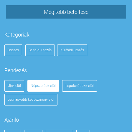
Még több betöltése
Kategóriák
Összes
Belföldi utazás
Külföldi utazás
Rendezés
Újak elöl
Népszerűek elöl
Legolcsóbbak elöl
Legnagyobb kedvezmény elöl
Ajánló