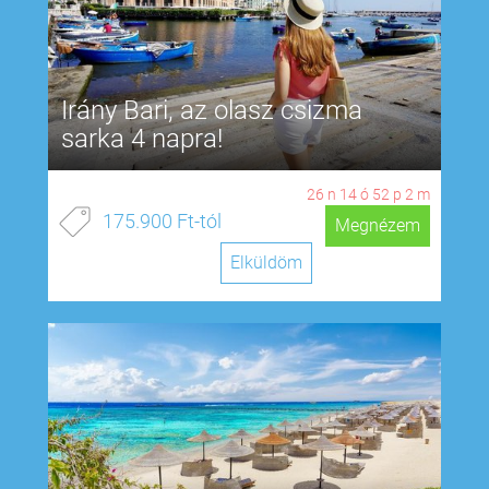
Irány Bari, az olasz csizma
sarka 4 napra!
26
n
14
ó
52
p
1
m
175.900 Ft-tól
Megnézem
Elküldöm