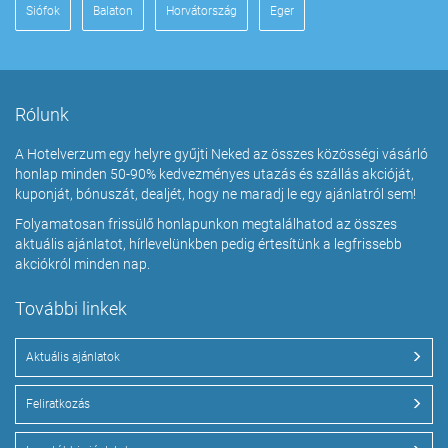
Siófok
Balaton
Horvátország
Eger
Rólunk
A Hotelverzum egy helyre gyűjti Neked az összes közösségi vásárló
honlap minden 50-90% kedvezményes utazás és szállás akcióját,
kuponját, bónuszát, dealjét, hogy ne maradj le egy ajánlatról sem!
Folyamatosan frissülő honlapunkon megtalálhatod az összes
aktuális ajánlatot, hírlevelünkben pedig értesítünk a legfrissebb
akciókról minden nap.
További linkek
Aktuális ajánlatok
Feliratkozás