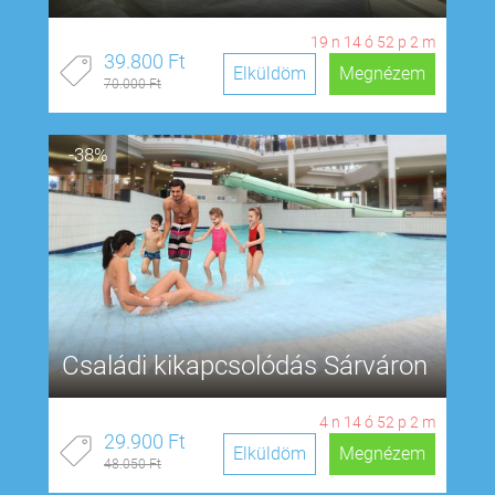
19
n
14
ó
52
p
1
m
39.800 Ft
Elküldöm
Megnézem
70.000 Ft
-38%
Családi kikapcsolódás Sárváron
4
n
14
ó
52
p
1
m
29.900 Ft
Elküldöm
Megnézem
48.050 Ft