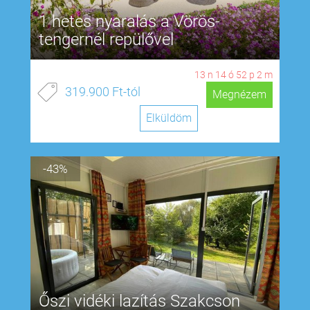
1 hetes nyaralás a Vörös-
tengernél repülővel
13
n
14
ó
52
p
1
m
319.900 Ft-tól
Megnézem
Elküldöm
-43%
Őszi vidéki lazítás Szakcson