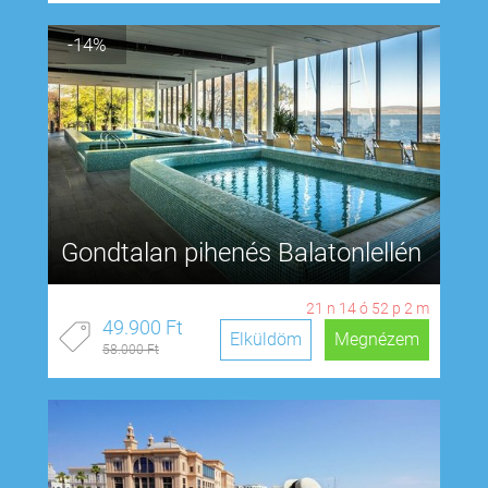
-14%
Gondtalan pihenés Balatonlellén
21
n
14
ó
52
p
1
m
49.900 Ft
Elküldöm
Megnézem
58.000 Ft