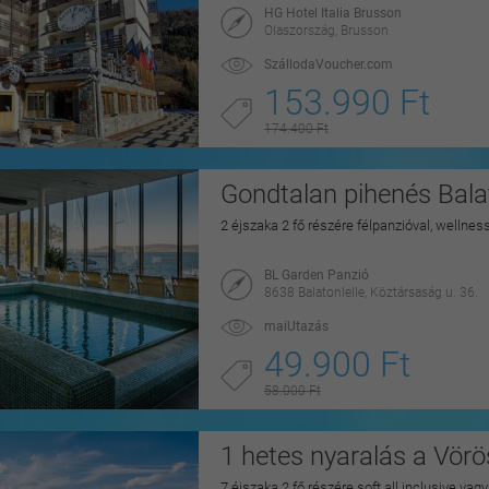
HG Hotel Italia Brusson
Olaszország, Brusson
SzállodaVoucher.com
153.990 Ft
174.400 Ft
Gondtalan pihenés Balat
2 éjszaka 2 fő részére félpanzióval, wellnes
BL Garden Panzió
8638 Balatonlelle, Köztársaság u. 36.
maiUtazás
49.900 Ft
58.000 Ft
1 hetes nyaralás a Vörö
7 éjszaka 2 fő részére soft all inclusive vag