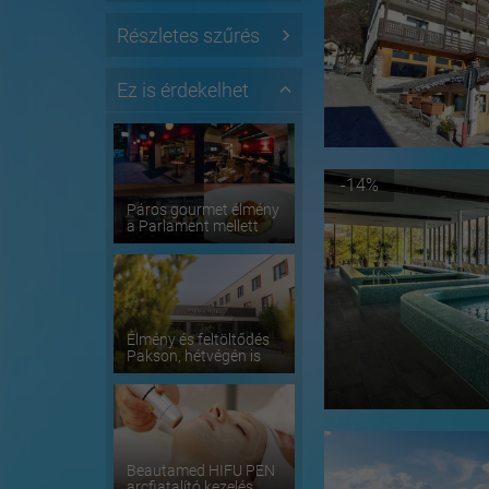
Részletes szűrés
Ez is érdekelhet
-14%
Páros gourmet élmény
a Parlament mellett
Élmény és feltöltődés
Pakson, hétvégén is
Beautamed HIFU PEN
arcfiatalító kezelés