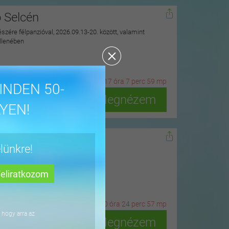
ó Selcén
észére félpanzióval, 2026.09.13-20. között, valamint
ellenében
19
n
ap
17
ó
ra
7
p
erc
57
m
p
INDEN 50-
Megnézem
YEN!
dőn
lünkre!
ius 15-ig
2
n
ap
10
ó
ra
24
p
erc
55
m
p
 hogy arra az
Megnézem