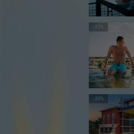
-32%
-20%