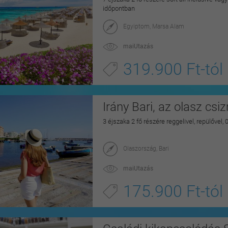
időpontban
Egyiptom, Marsa Alam
maiUtazás
319.900 Ft-tól
Irány Bari, az olasz csi
3 éjszaka 2 fő részére reggelivel, repülővel,
Olaszország, Bari
maiUtazás
175.900 Ft-tól