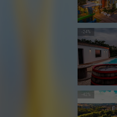
-24%
-42%