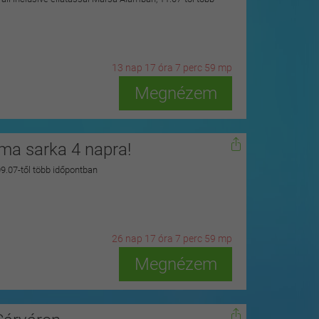
13
n
ap
17
ó
ra
7
p
erc
57
m
p
Megnézem
zma sarka 4 napra!
 09.07-től több időpontban
26
n
ap
17
ó
ra
7
p
erc
57
m
p
Megnézem