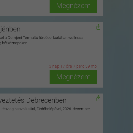
Megnézem
mjénben
ssel a Demjéni Termáltó fürdőbe, korlátlan wellness
ag hétköznapokon
3
n
ap
17
ó
ra
7
p
erc
57
m
p
Megnézem
nyeztetés Debrecenben
ss részleg használattal, fürdőbelépővel, 2026. december