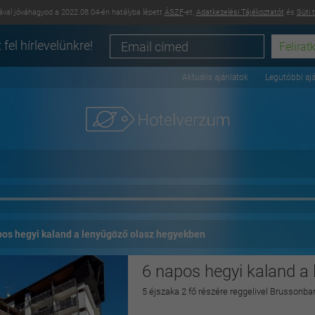
val jóváhagyod a 2022.08.04-én hatályba lépett
ÁSZF
-et,
Adatkezelési Tájékoztatót
és
Süti 
 fel hírlevelünkre!
Aktuális ajánlatok
Legutóbbi aj
pos hegyi kaland a lenyűgöző olasz hegyekben
6 napos hegyi kaland a
5 éjszaka 2 fő részére reggelivel Brussonba