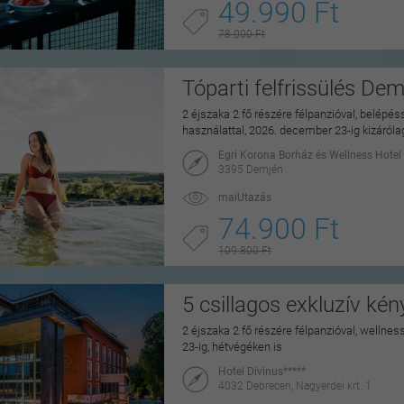
49.990 Ft
78.000 Ft
Tóparti felfrissülés De
2 éjszaka 2 fő részére félpanzióval, belépé
használattal, 2026. december 23-ig kizáról
Egri Korona Borház és Wellness Hotel
3395 Demjén
maiUtazás
74.900 Ft
109.800 Ft
5 csillagos exkluzív ké
2 éjszaka 2 fő részére félpanzióval, wellne
23-ig, hétvégéken is
Hotel Divinus*****
4032 Debrecen, Nagyerdei krt. 1.