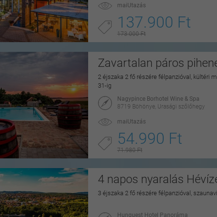
maiUtazás
137.900 Ft
173.000 Ft
Zavartalan páros pihe
2 éjszaka 2 fő részére félpanzióval, kültéri
31-ig
Nagypince Borhotel Wine & Spa
8719 Böhönye, Urasági szőlőhegy
maiUtazás
54.990 Ft
71.980 Ft
4 napos nyaralás Hévíz
3 éjszaka 2 fő részére félpanzióval, szaunav
Hunguest Hotel Panoráma