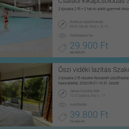
Családi kikapcsolódás 
2 éjszaka 2 fő + 2 hat év alatti gyermek rés
HoldLux Apartmanok
9600 Sárvár, Hold u. 8-10.
Szallasguru.hu
29.900 Ft
48.050 Ft
Őszi vidéki lazítás Sza
2 éjszaka 2 fő részére felszerelt üdülőházban
használattal, 2026.09.01-10.31. között
Janus Country Site
7213 Szakcs, Ady u. 17.
maiUtazás
39.800 Ft
70.000 Ft