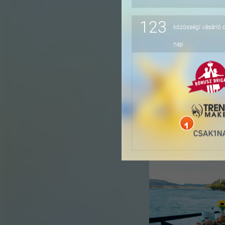
123
közösségi vásárló 
-41%
nap
-36%