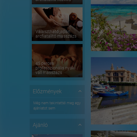
Választható japán
arcfiatalító masszázs
45 perces
professzionális nyak-
váll masszázs
Előzmények
Még nem tekintettél meg egy
ajánlatot sem
Ajánló
-38%