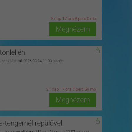
5
n
ap
17
ó
ra
7
p
erc
58
m
p
Megnézem
onlellén
s használattal, 2026.08.24-11.30. között
21
n
ap
17
ó
ra
7
p
erc
57
m
p
Megnézem
s-tengernél repülővel
y all inclusive ellátással Marsa Alamban, 11.07-től több