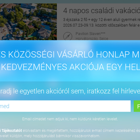
4 napos családi vakáci
3 éjszaka 2 fő + egy 12 éven aluli gyermek r
2026.07.23-09.13. közötti időszakban felár 
Pavilon Slaven***
Horvátország, Selce
maiUtazás
S KÖZÖSSÉGI VÁSÁRLÓ HONLAP M
144.900 Ft
 KEDVEZMÉNYES AKCIÓJA EGY HEL
4 napos lazítás Bükfür
adj le egyetlen akcióról sem, iratkozz fel hírleve
3 éjszaka 2 fő részére önellátással, 2027. júl
Apartman Hotel Bükfürdő***
9740 Bük, Termál krt. 41/A
Email címedet nem adjuk ki, nem küldünk kéretlen levelet.
orango
 Tájékoztatót
elolvastam és megértettem, hozzájárulok e-mail címem kezeléséhez és
64.800 Ft
evelet küldjön, mely hozzájárulást bármikor visszavonhatom.