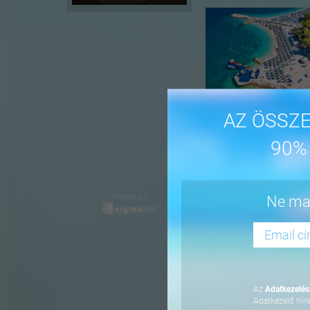
AZ ÖSSZE
90%
-16%
hosted by
Ne mar
Az
Adatkezelési
Adatkezelő hírl