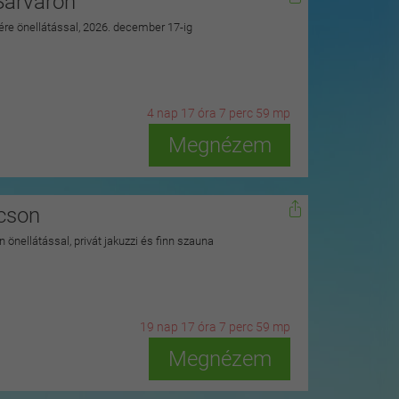
Sárváron
zére önellátással, 2026. december 17-ig
4
n
ap
17
ó
ra
7
p
erc
57
m
p
Megnézem
kcson
 önellátással, privát jakuzzi és finn szauna
19
n
ap
17
ó
ra
7
p
erc
57
m
p
Megnézem