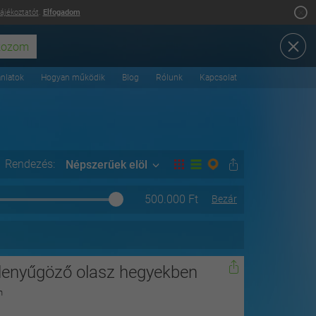
tájékoztatót
.
Elfogadom
ánlatok
Hogyan működik
Blog
Rólunk
Kapcsolat
Rendezés:
Népszerűek elöl
500.000
Ft
Bezár
 lenyűgöző olasz hegyekben
n