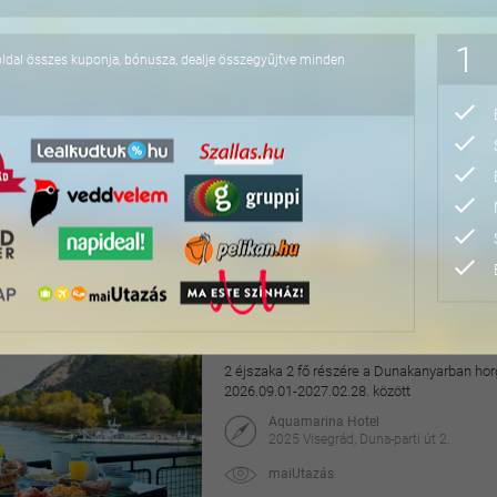
76.800 Ft
1
oldal összes kuponja, bónusza, dealje összegyűjtve minden
Pihentető napok Nyíre
2 éjszaka 2 fő részére félpanzióval, az Aq
2027.04.30. között
Hotel Írisz
4431 Nyíregyháza, Szódaház u. 10.
maiUtazás
69.900 Ft
118.000 Ft
Hangulatos pihenés a v
2 éjszaka 2 fő részére a Dunakanyarban horg
2026.09.01-2027.02.28. között
Aquamarina Hotel
2025 Visegrád, Duna-parti út 2.
maiUtazás