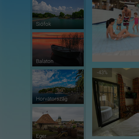
Siófok
Balaton
-43%
Horvátország
Eger