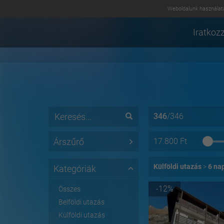
Weboldalunk használatá
Iratkozz
346
/
346
Árszűrő
17.800
Ft
Külföldi utazás
6 na
Kategóriák
-12%
Összes
Belföldi utazás
Külföldi utazás