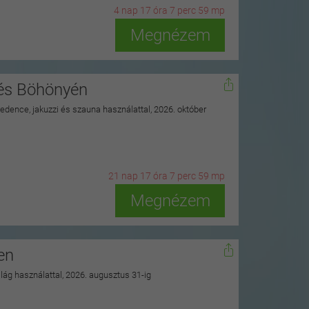
4
n
ap
17
ó
ra
7
p
erc
57
m
p
Megnézem
nés Böhönyén
 medence, jakuzzi és szauna használattal, 2026. október
21
n
ap
17
ó
ra
7
p
erc
57
m
p
Megnézem
en
ilág használattal, 2026. augusztus 31-ig