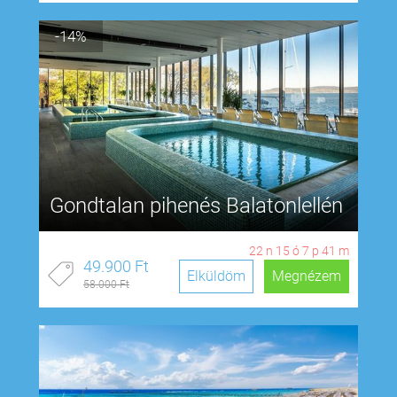
-14%
Gondtalan pihenés Balatonlellén
22
n
15
ó
7
p
40
m
49.900 Ft
Elküldöm
Megnézem
58.000 Ft