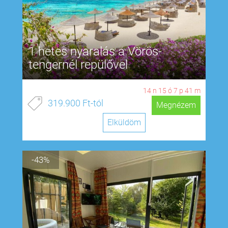
1 hetes nyaralás a Vörös-
tengernél repülővel
14
n
15
ó
7
p
40
m
319.900 Ft-tól
Megnézem
Elküldöm
-43%