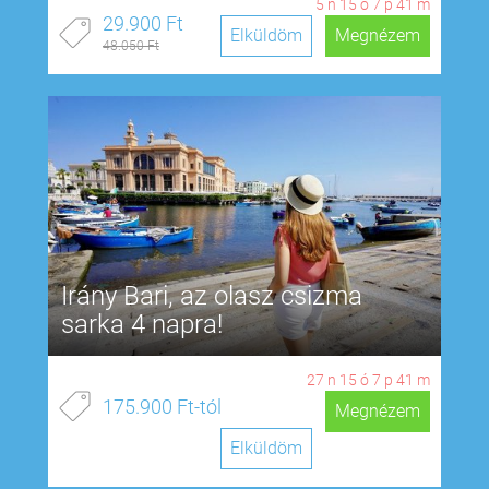
5
n
15
ó
7
p
40
m
29.900 Ft
Elküldöm
Megnézem
48.050 Ft
Irány Bari, az olasz csizma
sarka 4 napra!
27
n
15
ó
7
p
40
m
175.900 Ft-tól
Megnézem
Elküldöm