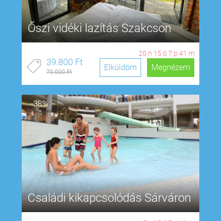
Őszi vidéki lazítás Szakcson
20
n
15
ó
7
p
40
m
39.800 Ft
Elküldöm
Megnézem
70.000 Ft
-38%
Családi kikapcsolódás Sárváron