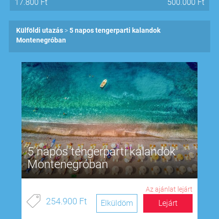
17.800
Ft
500.000
Ft
Külföldi utazás
5 napos tengerparti kalandok
Montenegróban
5 napos tengerparti kalandok
Montenegróban
Az ajánlat lejárt
254.900 Ft
Elküldöm
Lejárt