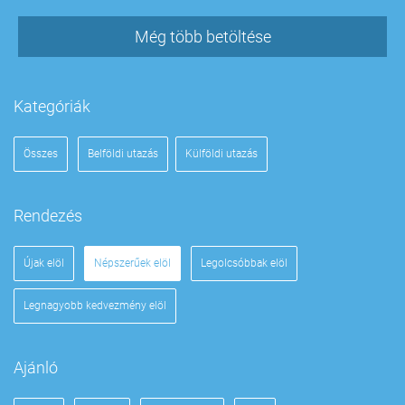
Még több betöltése
Kategóriák
Összes
Belföldi utazás
Külföldi utazás
Rendezés
Újak elöl
Népszerűek elöl
Legolcsóbbak elöl
Legnagyobb kedvezmény elöl
Ajánló