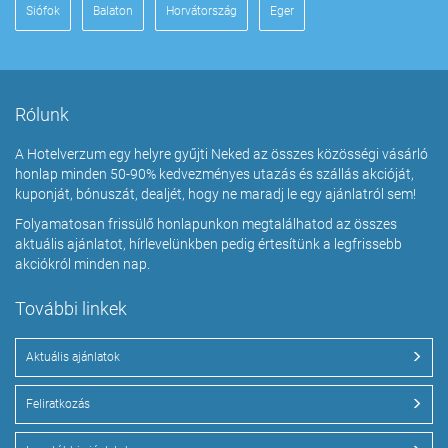
Siófok
Balaton
Horvátország
Eger
Rólunk
A Hotelverzum egy helyre gyűjti Neked az összes közösségi vásárló
honlap minden 50-90% kedvezményes utazás és szállás akcióját,
kuponját, bónuszát, dealjét, hogy ne maradj le egy ajánlatról sem!
Folyamatosan frissülő honlapunkon megtalálhatod az összes
aktuális ajánlatot, hírlevelünkben pedig értesítünk a legfrissebb
akciókról minden nap.
További linkek
Aktuális ajánlatok
Feliratkozás