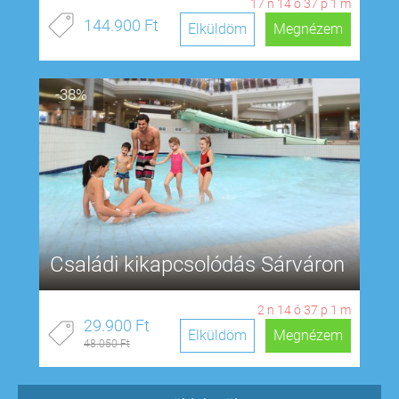
17
n
14
ó
37
p
0
m
144.900 Ft
Elküldöm
Megnézem
-38%
Családi kikapcsolódás Sárváron
2
n
14
ó
37
p
0
m
29.900 Ft
Elküldöm
Megnézem
48.050 Ft