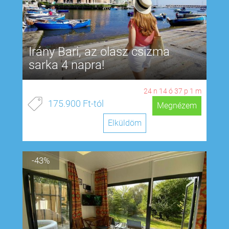
Irány Bari, az olasz csizma
sarka 4 napra!
24
n
14
ó
37
p
0
m
175.900 Ft-tól
Megnézem
Elküldöm
-43%