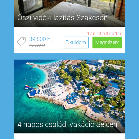
Őszi vidéki lazítás Szakcson
17
n
14
ó
37
p
0
m
39.800 Ft
Elküldöm
Megnézem
70.000 Ft
4 napos családi vakáció Selcén