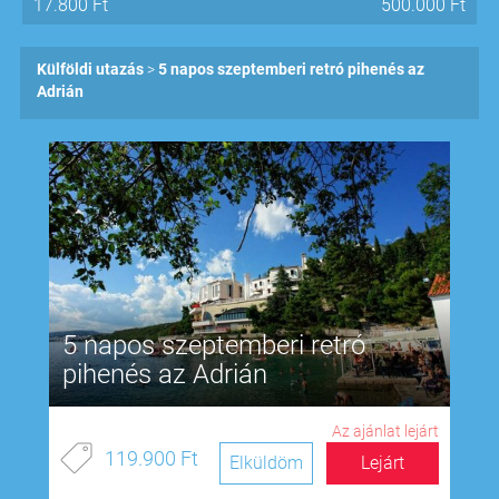
17.800
Ft
500.000
Ft
Külföldi utazás
5 napos szeptemberi retró pihenés az
Adrián
5 napos szeptemberi retró
pihenés az Adrián
Az ajánlat lejárt
119.900 Ft
Elküldöm
Lejárt