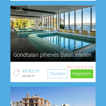
-14%
Gondtalan pihenés Balatonlellén
19
n
14
ó
37
p
0
m
49.900 Ft
Elküldöm
Megnézem
58.000 Ft