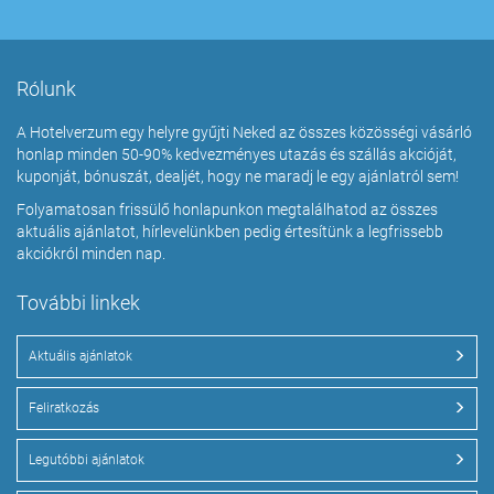
Rólunk
A Hotelverzum egy helyre gyűjti Neked az összes közösségi vásárló
honlap minden 50-90% kedvezményes utazás és szállás akcióját,
kuponját, bónuszát, dealjét, hogy ne maradj le egy ajánlatról sem!
Folyamatosan frissülő honlapunkon megtalálhatod az összes
aktuális ajánlatot, hírlevelünkben pedig értesítünk a legfrissebb
akciókról minden nap.
További linkek
Aktuális ajánlatok
Feliratkozás
Legutóbbi ajánlatok