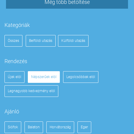
Még több betöltése
Kategóriák
Összes
Belföldi utazás
Külföldi utazás
Rendezés
Újak elöl
Népszerűek elöl
Legolcsóbbak elöl
Legnagyobb kedvezmény elöl
Ajánló
Siófok
Balaton
Horvátország
Eger