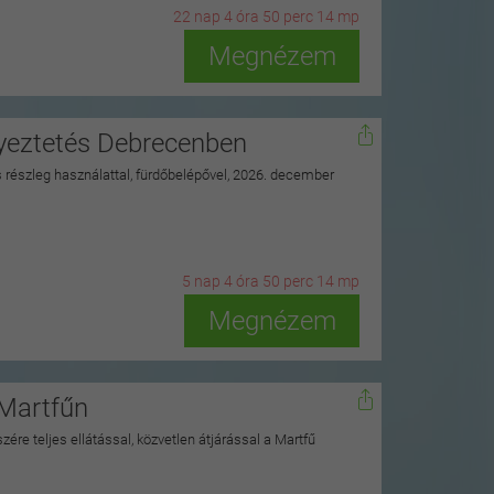
22
n
ap
4
ó
ra
50
p
erc
12
m
p
Megnézem
nyeztetés Debrecenben
ss részleg használattal, fürdőbelépővel, 2026. december
5
n
ap
4
ó
ra
50
p
erc
12
m
p
Megnézem
 Martfűn
zére teljes ellátással, közvetlen átjárással a Martfű