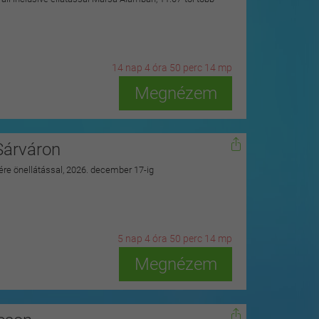
14
n
ap
4
ó
ra
50
p
erc
12
m
p
Megnézem
Sárváron
zére önellátással, 2026. december 17-ig
5
n
ap
4
ó
ra
50
p
erc
12
m
p
Megnézem