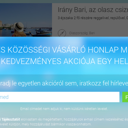
Irány Bari, az olasz csi
3 éjszaka 2 fő részére reggelivel, repülővel,
Olaszország, Bari
maiUtazás
S KÖZÖSSÉGI VÁSÁRLÓ HONLAP M
175.900 Ft-tól
 KEDVEZMÉNYES AKCIÓJA EGY HEL
Pihentető napok Nyíre
adj le egyetlen akcióról sem, iratkozz fel hírleve
2 éjszaka 2 fő részére félpanzióval, az Aq
2027.04.30. között
Hotel Írisz
4431 Nyíregyháza, Szódaház u. 10.
Email címedet nem adjuk ki, nem küldünk kéretlen levelet.
maiUtazás
 Tájékoztatót
elolvastam és megértettem, hozzájárulok e-mail címem kezeléséhez és
69.900 Ft
evelet küldjön, mely hozzájárulást bármikor visszavonhatom.