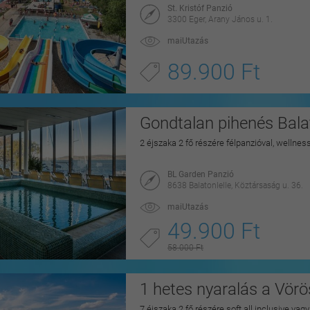
St. Kristóf Panzió
3300 Eger, Arany János u. 1.
maiUtazás
89.900 Ft
Gondtalan pihenés Balat
2 éjszaka 2 fő részére félpanzióval, wellnes
BL Garden Panzió
8638 Balatonlelle, Köztársaság u. 36.
maiUtazás
49.900 Ft
58.000 Ft
1 hetes nyaralás a Vörö
7 éjszaka 2 fő részére soft all inclusive vag