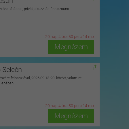
kcson
 önellátással, privát jakuzzi és finn szauna
20
n
ap
4
ó
ra
50
p
erc
12
m
p
Megnézem
ó Selcén
észére félpanzióval, 2026.09.13-20. között, valamint
ellenében
20
n
ap
4
ó
ra
50
p
erc
12
m
p
Megnézem