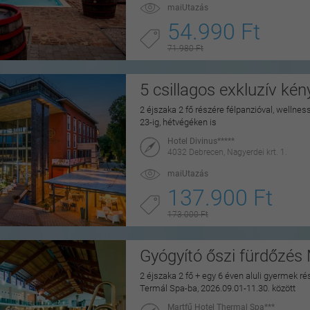
maiUtazás
54.990 Ft
71.980 Ft
5 csillagos exkluzív ké
2 éjszaka 2 fő részére félpanzióval, wellne
23-ig, hétvégéken is
Hotel Divinus*****
4032 Debrecen, Nagyerdei krt. 1.
maiUtazás
137.900 Ft
173.000 Ft
Gyógyító őszi fürdőzés
2 éjszaka 2 fő + egy 6 éven aluli gyermek rés
Termál Spa-ba, 2026.09.01-11.30. között
Martfű Hotel Thermal Spa***