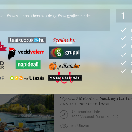
118.000 Ft
1
oldal összes kuponja, bónusza, dealje összegyűjtve minden
4 napos lazítás Bükfür
3 éjszaka 2 fő részére önellátással, 2027. júl
Apartman Hotel Bükfürdő***
9740 Bük, Termál krt. 41/A
orango
64.800 Ft
76.800 Ft
Hangulatos pihenés a v
2 éjszaka 2 fő részére a Dunakanyarban horg
2026.09.01-2027.02.28. között
Aquamarina Hotel
2025 Visegrád, Duna-parti út 2.
maiUtazás