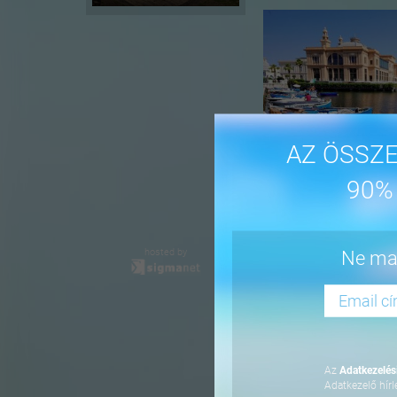
AZ ÖSSZE
90%
-41%
hosted by
Ne mar
Az
Adatkezelési
Adatkezelő hírl