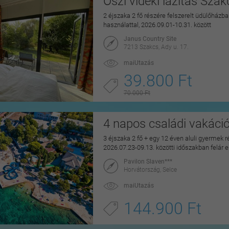
Őszi vidéki lazítás Sza
2 éjszaka 2 fő részére felszerelt üdülőházban
használattal, 2026.09.01-10.31. között
Janus Country Site
7213 Szakcs, Ady u. 17.
maiUtazás
39.800 Ft
70.000 Ft
4 napos családi vakáci
3 éjszaka 2 fő + egy 12 éven aluli gyermek r
2026.07.23-09.13. közötti időszakban felár 
Pavilon Slaven***
Horvátország, Selce
maiUtazás
144.900 Ft