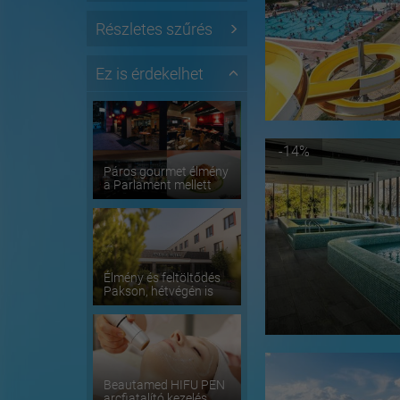
Részletes szűrés
Ez is érdekelhet
-14%
Páros gourmet élmény
a Parlament mellett
Élmény és feltöltődés
Pakson, hétvégén is
Beautamed HIFU PEN
arcfiatalító kezelés