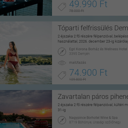
49.990 Ft
78.000 Ft
Tóparti felfrissülés De
2 éjszaka 2 fő részére félpanzióval, belépé
használattal, 2026. december 23-ig kizáról
Egri Korona Borház és Wellness Hotel
3395 Demjén
maiUtazás
74.900 Ft
109.800 Ft
Zavartalan páros pihe
2 éjszaka 2 fő részére félpanzióval, kültéri
31-ig
Nagypince Borhotel Wine & Spa
8719 Böhönye, Urasági szőlőhegy