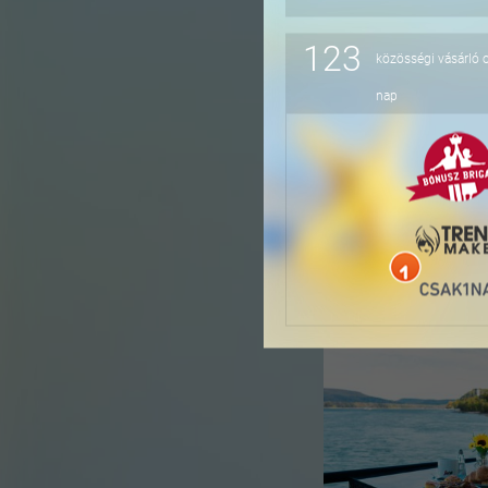
123
közösségi vásárló 
-16%
nap
-36%