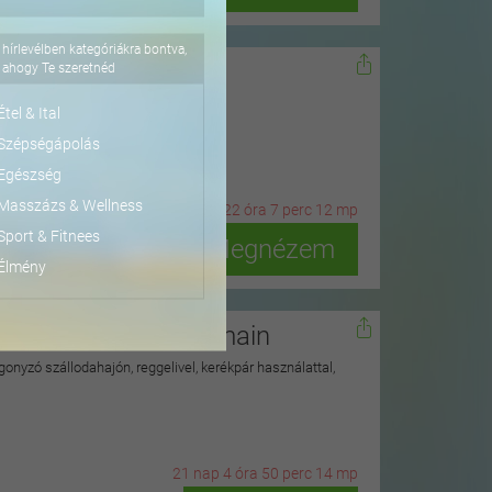
hírlevélben kategóriákra bontva,
dőn
ahogy Te szeretnéd
ius 15-ig
Étel & Ital
Szépségápolás
Egészség
Masszázs & Wellness
2
n
ap
22
ó
ra
7
p
erc
10
m
p
Sport & Fitnees
Megnézem
Élmény
isegrádi Duna hullámain
onyzó szállodahajón, reggelivel, kerékpár használattal,
21
n
ap
4
ó
ra
50
p
erc
12
m
p