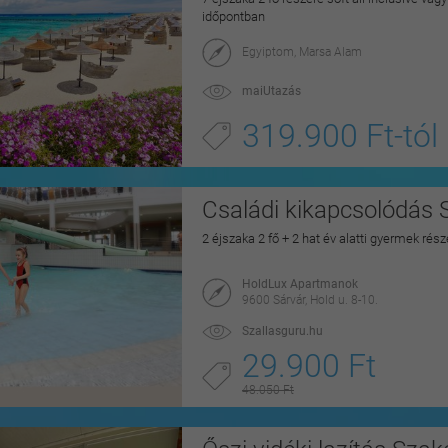
időpontban
Egyiptom, Marsa Alam
maiUtazás
319.900 Ft-tól
Családi kikapcsolódás 
2 éjszaka 2 fő + 2 hat év alatti gyermek rés
HoldLux Apartmanok
9600 Sárvár, Hold u. 8-10.
Szallasguru.hu
29.900 Ft
48.050 Ft