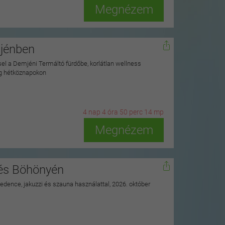
Megnézem
mjénben
ssel a Demjéni Termáltó fürdőbe, korlátlan wellness
ag hétköznapokon
4
n
ap
4
ó
ra
50
p
erc
12
m
p
Megnézem
nés Böhönyén
 medence, jakuzzi és szauna használattal, 2026. október