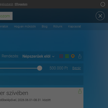
tájékoztatót
.
Elfogadom
ánlatok
Hogyan működik
Blog
Rólunk
Kapcsolat
Rendezés:
Népszerűek elöl
500.000
Ft
Bezár
ger szívében
ürdőbelépővel, 2026.06.01-08.31. között