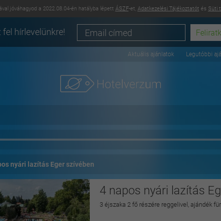
val jóváhagyod a 2022.08.04-én hatályba lépett
ÁSZF
-et,
Adatkezelési Tájékoztatót
és
Süti 
 fel hírlevelünkre!
Aktuális ajánlatok
Legutóbbi aj
os nyári lazítás Eger szívében
4 napos nyári lazítás E
3 éjszaka 2 fő részére reggelivel, ajándék f