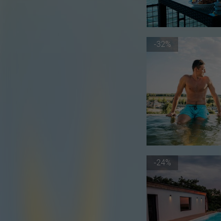
-32%
-24%