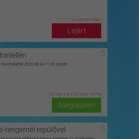
Az ajánlat lejárt
Lejárt
onlellén
s használattal, 2026.08.24-11.30. között
22
n
ap
4
ó
ra
50
p
erc
12
m
p
Megnézem
s-tengernél repülővel
y all inclusive ellátással Marsa Alamban, 11.07-től több