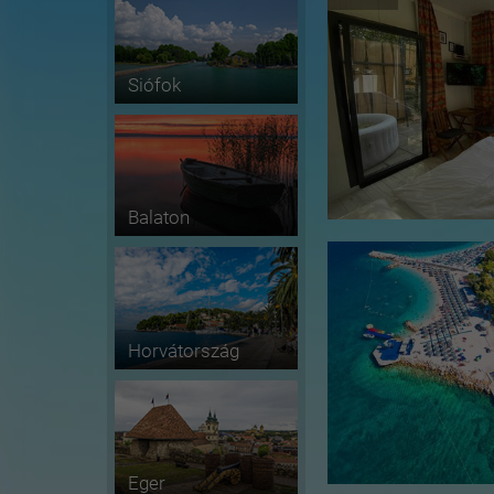
Siófok
Balaton
Horvátország
Eger