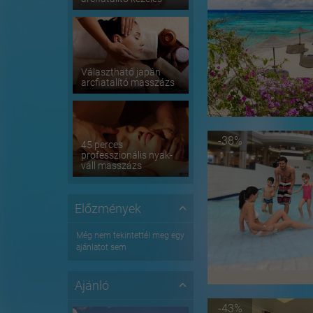
Választható japán
arcfiatalító masszázs
-38%
45 perces
professzionális nyak-
váll masszázs
Előzmények
Még nem tekintettél meg egy
ajánlatot sem
Ajánló
-43%