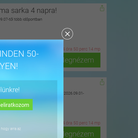
zma sarka 4 napra!
 09.07-től több időpontban
27
n
ap
4
ó
ra
50
p
erc
12
m
p
INDEN 50-
Megnézem
YEN!
gyházán
lünkre!
uarius Élményfürdő szomszédságában, 2026.09.01-
20
n
ap
4
ó
ra
50
p
erc
12
m
p
 hogy arra az
Megnézem