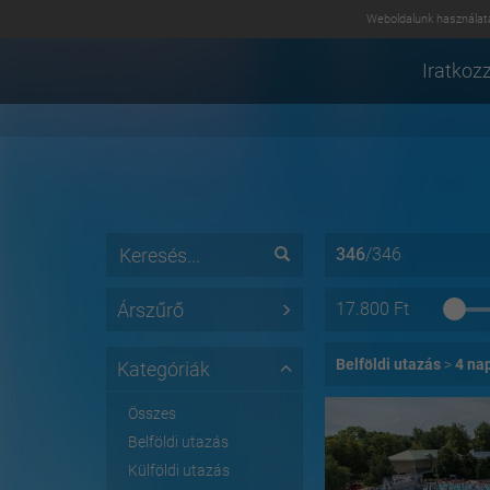
Weboldalunk használatá
Iratkozz
346
/
346
Árszűrő
17.800
Ft
Belföldi utazás
4 nap
Kategóriák
Összes
Belföldi utazás
Külföldi utazás