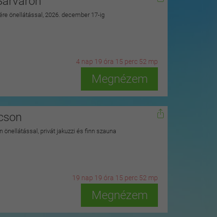
Sárváron
zére önellátással, 2026. december 17-ig
4
n
ap
19
ó
ra
15
p
erc
51
m
p
Megnézem
kcson
 önellátással, privát jakuzzi és finn szauna
19
n
ap
19
ó
ra
15
p
erc
51
m
p
Megnézem