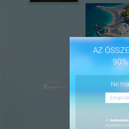
AZ ÖSSZE
90%
-16%
hosted by
Ne mar
Az
Adatkezelési
Adatkezelő hírl