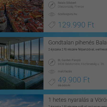
Relais Stibbert
Olaszország, Firenze
Szallasguru.hu
129.990 Ft
Gondtalan pihenés Balat
2 éjszaka 2 fő részére félpanzióval, wellnes
BL Garden Panzió
8638 Balatonlelle, Köztársaság u. 36.
maiUtazás
49.900 Ft
58.000 Ft
1 hetes nyaralás a Vörö
7 éjszaka 2 fő részére soft all inclusive vag