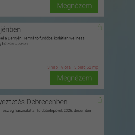
Megnézem
mjénben
ssel a Demjéni Termáltó fürdőbe, korlátlan wellness
ag hétköznapokon
3
n
ap
19
ó
ra
15
p
erc
51
m
p
Megnézem
nyeztetés Debrecenben
ss részleg használattal, fürdőbelépővel, 2026. december