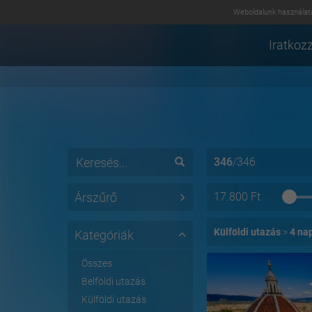
Weboldalunk használatá
Iratkozz
346
/
346
Árszűrő
17.800
Ft
Külföldi utazás
4 na
Kategóriák
Összes
Belföldi utazás
Külföldi utazás