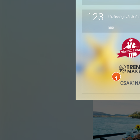
123
közösségi vásárló 
-41%
nap
-36%