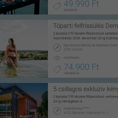
49.990 Ft
78.000 Ft
Tóparti felfrissülés De
2 éjszaka 2 fő részére félpanzióval, belépé
használattal, 2026. december 23-ig kizáról
Egri Korona Borház és Wellness Hotel
3395 Demjén
maiUtazás
74.900 Ft
109.800 Ft
5 csillagos exkluzív ké
2 éjszaka 2 fő részére félpanzióval, wellne
23-ig, hétvégéken is
Hotel Divinus*****
4032 Debrecen, Nagyerdei krt. 1.