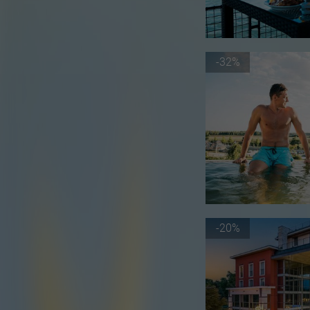
-32%
-20%