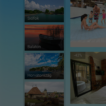
Siófok
Balaton
-43%
Horvátország
Eger