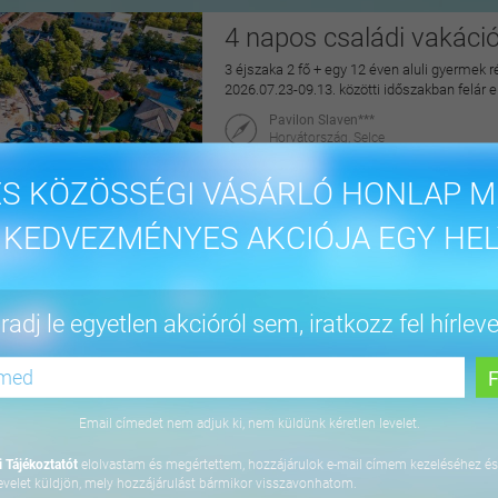
4 napos családi vakáci
3 éjszaka 2 fő + egy 12 éven aluli gyermek r
2026.07.23-09.13. közötti időszakban felár 
Pavilon Slaven***
Horvátország, Selce
maiUtazás
S KÖZÖSSÉGI VÁSÁRLÓ HONLAP M
144.900 Ft
 KEDVEZMÉNYES AKCIÓJA EGY HEL
4 napos lazítás Bükfür
adj le egyetlen akcióról sem, iratkozz fel hírleve
3 éjszaka 2 fő részére önellátással, 2027. júl
Apartman Hotel Bükfürdő***
9740 Bük, Termál krt. 41/A
Email címedet nem adjuk ki, nem küldünk kéretlen levelet.
orango
 Tájékoztatót
elolvastam és megértettem, hozzájárulok e-mail címem kezeléséhez és
64.800 Ft
evelet küldjön, mely hozzájárulást bármikor visszavonhatom.