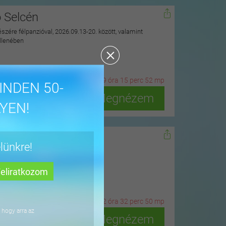
ó Selcén
észére félpanzióval, 2026.09.13-20. között, valamint
ellenében
19
n
ap
19
ó
ra
15
p
erc
51
m
p
INDEN 50-
Megnézem
YEN!
dőn
lünkre!
ius 15-ig
2
n
ap
12
ó
ra
32
p
erc
49
m
p
 hogy arra az
Megnézem