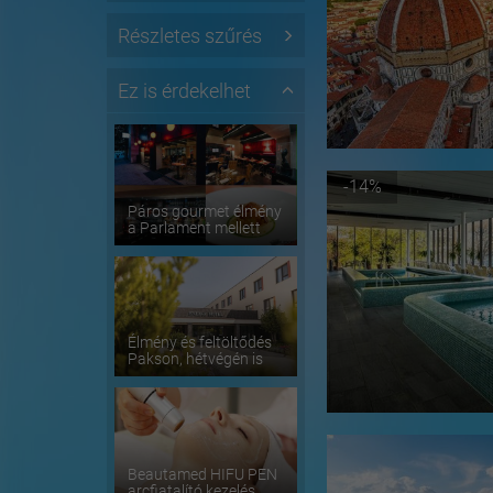
Részletes szűrés
Ez is érdekelhet
-14%
Páros gourmet élmény
a Parlament mellett
Élmény és feltöltődés
Pakson, hétvégén is
Beautamed HIFU PEN
arcfiatalító kezelés