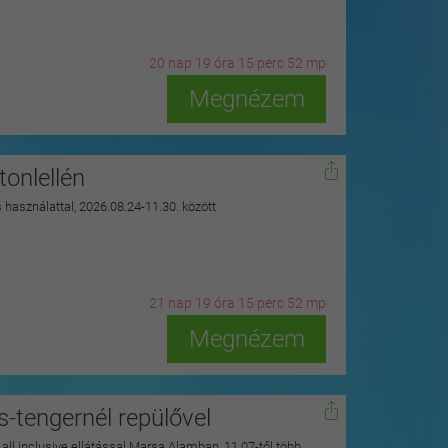
20
n
ap
19
ó
ra
15
p
erc
51
m
p
Megnézem
onlellén
s használattal, 2026.08.24-11.30. között
21
n
ap
19
ó
ra
15
p
erc
51
m
p
Megnézem
s-tengernél repülővel
y all inclusive ellátással Marsa Alamban, 11.07-től több