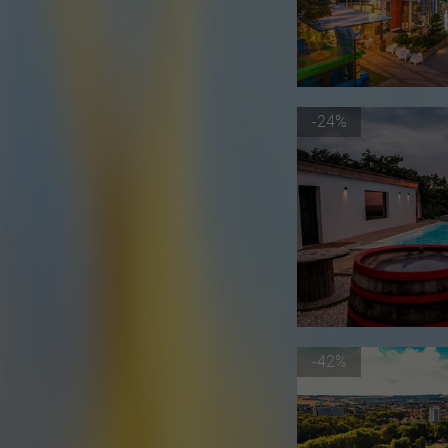
-24%
-42%