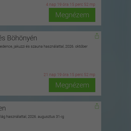
4
n
ap
19
ó
ra
15
p
erc
51
m
p
Megnézem
nés Böhönyén
 medence, jakuzzi és szauna használattal, 2026. október
21
n
ap
19
ó
ra
15
p
erc
51
m
p
Megnézem
en
ilág használattal, 2026. augusztus 31-ig