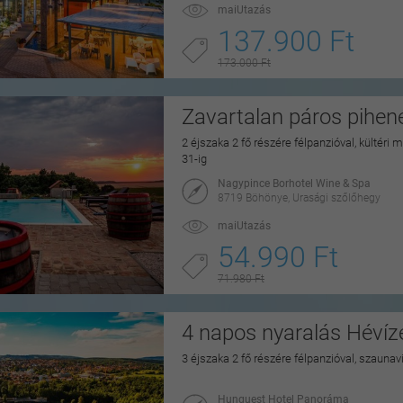
maiUtazás
137.900 Ft
173.000 Ft
Zavartalan páros pihe
2 éjszaka 2 fő részére félpanzióval, kültéri
31-ig
Nagypince Borhotel Wine & Spa
8719 Böhönye, Urasági szőlőhegy
maiUtazás
54.990 Ft
71.980 Ft
4 napos nyaralás Hévíz
3 éjszaka 2 fő részére félpanzióval, szaunav
Hunguest Hotel Panoráma