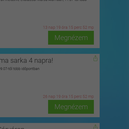
13
n
ap
19
ó
ra
15
p
erc
51
m
p
Megnézem
zma sarka 4 napra!
 09.07-től több időpontban
26
n
ap
19
ó
ra
15
p
erc
51
m
p
Megnézem