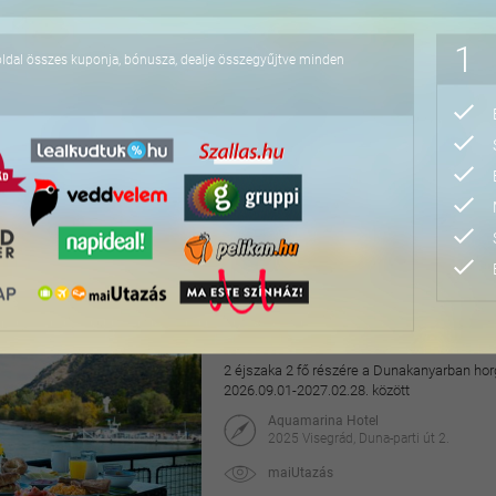
76.800 Ft
1
oldal összes kuponja, bónusza, dealje összegyűjtve minden
Pihentető napok Nyíre
2 éjszaka 2 fő részére félpanzióval, az Aq
2027.04.30. között
Hotel Írisz
4431 Nyíregyháza, Szódaház u. 10.
maiUtazás
69.900 Ft
118.000 Ft
Hangulatos pihenés a v
2 éjszaka 2 fő részére a Dunakanyarban horg
2026.09.01-2027.02.28. között
Aquamarina Hotel
2025 Visegrád, Duna-parti út 2.
maiUtazás