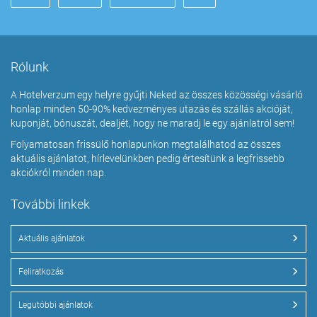
Rólunk
A Hotelverzum egy helyre gyűjti Neked az összes közösségi vásárló
honlap minden 50-90% kedvezményes utazás és szállás akcióját,
kuponját, bónuszát, dealjét, hogy ne maradj le egy ajánlatról sem!
Folyamatosan frissülő honlapunkon megtalálhatod az összes
aktuális ajánlatot, hírlevelünkben pedig értesítünk a legfrissebb
akciókról minden nap.
További linkek
Aktuális ajánlatok
Feliratkozás
Legutóbbi ajánlatok