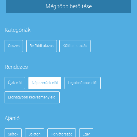
Még több betöltése
Kategóriák
Összes
Belföldi utazás
Külföldi utazás
Rendezés
Újak elöl
Népszerűek elöl
Legolcsóbbak elöl
Legnagyobb kedvezmény elöl
Ajánló
Siófok
Balaton
Horvátország
Eger