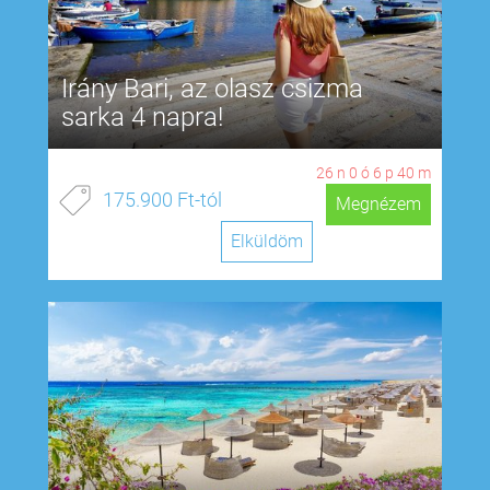
Irány Bari, az olasz csizma
sarka 4 napra!
26
n
0
ó
6
p
39
m
175.900 Ft-tól
Megnézem
Elküldöm