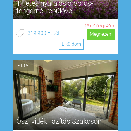
1 hetes nyaralás a Vörös-
tengernél repülővel
13
n
0
ó
6
p
39
m
319.900 Ft-tól
Megnézem
Elküldöm
-43%
Őszi vidéki lazítás Szakcson