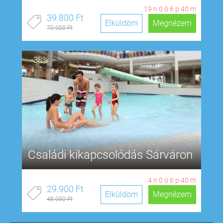
19
n
0
ó
6
p
39
m
39.800 Ft
Elküldöm
Megnézem
70.000 Ft
-38%
Családi kikapcsolódás Sárváron
4
n
0
ó
6
p
39
m
29.900 Ft
Elküldöm
Megnézem
48.050 Ft