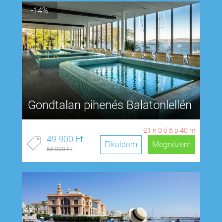
-14%
Gondtalan pihenés Balatonlellén
21
n
0
ó
6
p
39
m
49.900 Ft
Elküldöm
Megnézem
58.000 Ft