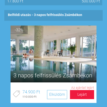
17.800
Ft
500.000
Ft
Belföldi utazás
3 napos felfrissülés Zsámbékon
-32%
3 napos felfrissülés Zsámbékon
Az ajánlat lejárt
74.900 Ft
Elküldöm
Lejárt
110.000 Ft