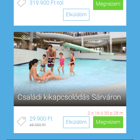
319.900 Ft-tól
Megnézem
Elküldöm
-38%
Családi kikapcsolódás Sárváron
2
n
16
ó
30
p
27
m
29.900 Ft
Elküldöm
Megnézem
48.050 Ft