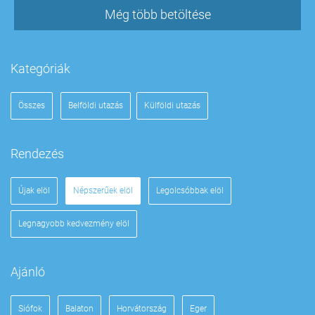
Még több betöltése
Kategóriák
Összes
Belföldi utazás
Külföldi utazás
Rendezés
Újak elöl
Népszerűek elöl
Legolcsóbbak elöl
Legnagyobb kedvezmény elöl
Ajánló
Siófok
Balaton
Horvátország
Eger