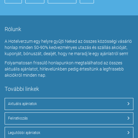
Rólunk
A Hotelverzum egy helyre gyűjti Neked az összes közösségi vásárló
honlap minden 50-90% kedvezményes utazás és szállás akcióját,
kuponját, bónuszát, dealjét, hogy ne maradj le egy ajánlatról sem!
Folyamatosan frissülő honlapunkon megtalálhatod az összes
aktuális ajánlatot, hírlevelünkben pedig értesítünk a legfrissebb
akciókról minden nap.
További linkek
Aktuális ajánlatok
Feliratkozás
Legutóbbi ajánlatok