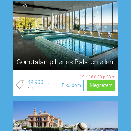
-14%
Gondtalan pihenés Balatonlellén
19
n
16
ó
30
p
27
m
49.900 Ft
Elküldöm
Megnézem
58.000 Ft