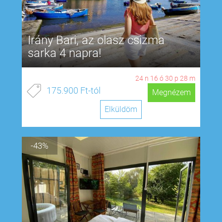
Irány Bari, az olasz csizma
sarka 4 napra!
24
n
16
ó
30
p
27
m
175.900 Ft-tól
Megnézem
Elküldöm
-43%