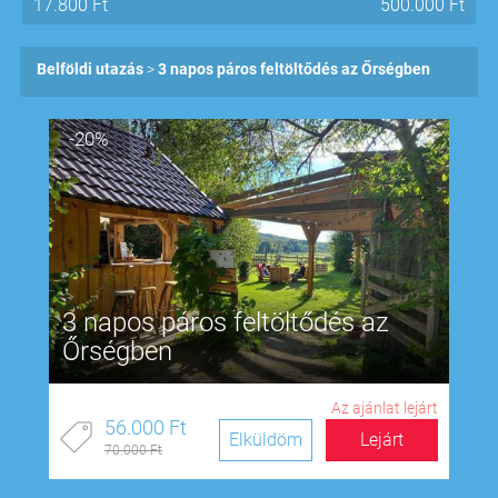
17.800
Ft
500.000
Ft
Belföldi utazás
3 napos páros feltöltődés az Őrségben
-20%
3 napos páros feltöltődés az
Őrségben
Az ajánlat lejárt
56.000 Ft
Elküldöm
Lejárt
70.000 Ft