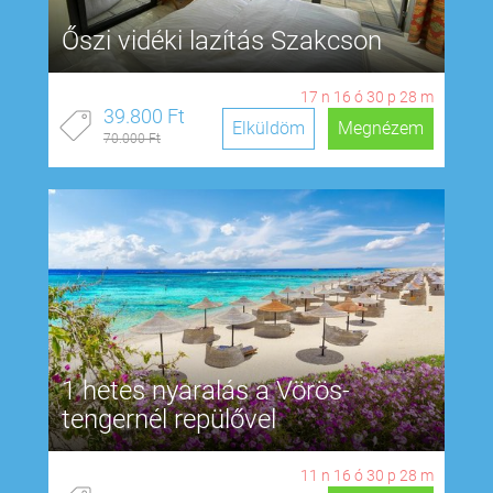
Őszi vidéki lazítás Szakcson
17
n
16
ó
30
p
27
m
39.800 Ft
Elküldöm
Megnézem
70.000 Ft
1 hetes nyaralás a Vörös-
tengernél repülővel
11
n
16
ó
30
p
27
m