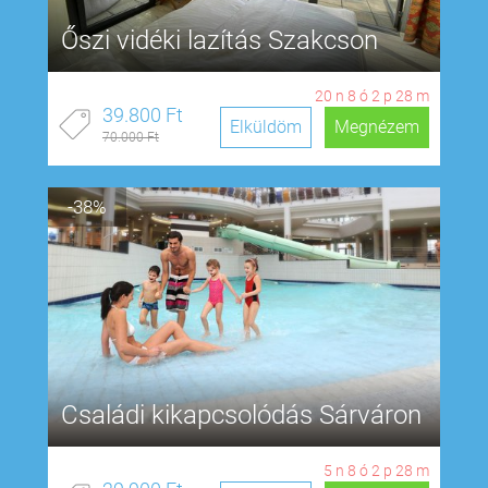
Őszi vidéki lazítás Szakcson
20
n
8
ó
2
p
28
m
39.800 Ft
Elküldöm
Megnézem
70.000 Ft
-38%
Családi kikapcsolódás Sárváron
5
n
8
ó
2
p
28
m