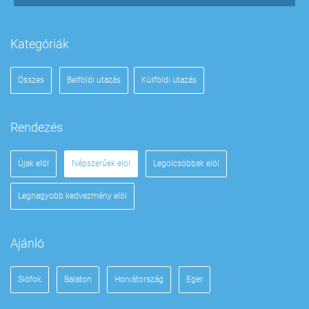
Kategóriák
Összes
Belföldi utazás
Külföldi utazás
Rendezés
Újak elöl
Népszerűek elöl
Legolcsóbbak elöl
Legnagyobb kedvezmény elöl
Ajánló
Siófok
Balaton
Horvátország
Eger