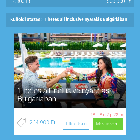
17.800
Ft
500.000
Ft
Külföldi utazás
1 hetes all inclusive nyaralás Bulgáriában
1 hetes all inclusive nyaralás
Bulgáriában
18
n
8
ó
2
p
28
m
264.900 Ft
Elküldöm
Megnézem