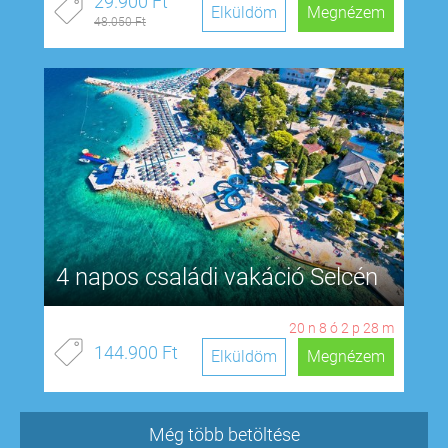
29.900 Ft
Elküldöm
Megnézem
48.050 Ft
4 napos családi vakáció Selcén
20
n
8
ó
2
p
28
m
144.900 Ft
Elküldöm
Megnézem
Még több betöltése