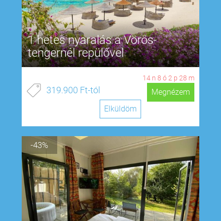
1 hetes nyaralás a Vörös-
tengernél repülővel
14
n
8
ó
2
p
28
m
319.900 Ft-tól
Megnézem
Elküldöm
-43%