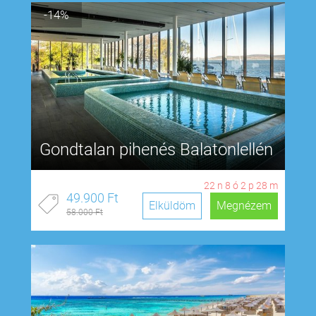
-14%
Gondtalan pihenés Balatonlellén
22
n
8
ó
2
p
28
m
49.900 Ft
Elküldöm
Megnézem
58.000 Ft